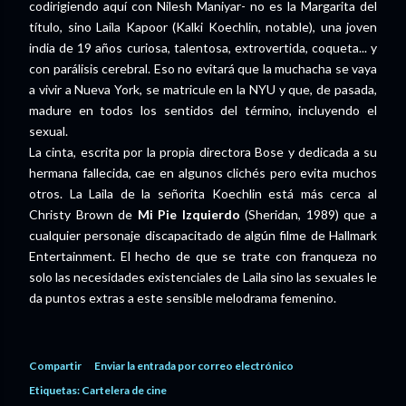
codirigiendo aquí con Nilesh Maniyar- no es la Margarita del
título, sino Laila Kapoor (Kalki Koechlin, notable), una joven
india de 19 años curiosa, talentosa, extrovertida, coqueta... y
con parálisis cerebral. Eso no evitará que la muchacha se vaya
a vivir a Nueva York, se matricule en la NYU y que, de pasada,
madure en todos los sentidos del término, incluyendo el
sexual.
La cinta, escrita por la propia directora Bose y dedicada a su
hermana fallecida, cae en algunos clichés pero evita muchos
otros. La Laila de la señorita Koechlin está más cerca al
Christy Brown de
Mi Pie Izquierdo
(Sheridan, 1989) que a
cualquier personaje discapacitado de algún filme de Hallmark
Entertainment. El hecho de que se trate con franqueza no
solo las necesidades existenciales de Laila sino las sexuales le
da puntos extras a este sensible melodrama femenino.
Compartir
Enviar la entrada por correo electrónico
Etiquetas:
Cartelera de cine