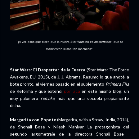
"-¡A ver, esos que dicen que la nueva Star Wars no es
masterpiece
, que se
manifiesten si son tan machitos!"
Star Wars: El Despertar de la Fuerza
(Star Wars: The Force
Awakens, EU, 2015), de J. J. Abrams. Resumo lo que anoté, a
bote pronto, el viernes pasado en el suplemento
Primera Fila
de Reforma y que extendí
por acá
en este mismo blog: un
muy palomero
remake
, más que una secuela propiamente
dicha.
Margarita con Popote
(Margarita, with a Straw, India, 2014),
de Shonali Bose y Nilesh Maniyar. La protagonista del
segundo largometraje de la directora Shonali Bose -