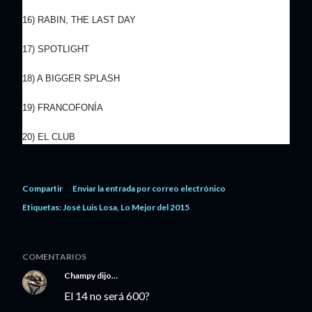
16) RABIN, THE LAST DAY
17) SPOTLIGHT
18) A BIGGER SPLASH
19) FRANCOFONÍA
20) EL CLUB
Compartir
Enviar la entrada por correo electrónico
Etiquetas:
José Luis Losa
Lo Mejor del 2015
COMENTARIOS
Champy
dijo…
El 14 no será 600?