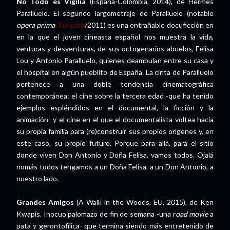
No Todo es Vigilia
(España-Colombia, 2014), de Hermes
Paralluelo. El segundo largometraje de Paralluelo (notable
opera prima
Yatasto
/2011) es una entrañable docuficción en
en la que el joven cineasta español nos muestra la vida,
venturas y desventuras, de sus octogenarios abuelos, Felisa
Lou y Antonio Paralluelo, quienes deambulan entre su casa y
el hospital en algún pueblito de España. La cinta de Paralluelo
pertenece a una doble tendencia cinematográfica
contemporánea: el cine sobre la tercera edad -que ha tenido
ejemplos espléndidos en el documental, la ficción y la
animación- y el cine en el que el documentalista voltea hacia
su propia familia para (re)construir sus propios orígenes y, en
este caso, su propio futuro. Porque para allá, para el sitio
donde viven Don Antonio y Doña Felisa, vamos todos. Ojalá
nomás todos tengamos a un Doña Felisa, a un Don Antonio, a
nuestro lado.
Grandes Amigos
(A Walk in the Woods, EU, 2015), de Ken
Kwapis. Inocuo palomazo de fin de semana -una r
oad movie
a
pata y gerontofílica- que termina siendo más entretenido de