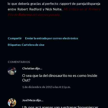
lo que debería gracias al perfecto
rapport
de pareja/dispareja
entre Robert Redford y Nick Nolte.
Mi crítica en el Primera
Fila de
Reforma
del viernes pasado.
Compartir
Enviar la entrada por correo electrónico
Etiquetas:
Cartelera de cine
COMENTARIOS
Christian
dijo…
O sea que la del dinosaurito no es como Inside
Out?
1 de diciembre de 2015 a las 4:11 p.m.
Joel Meza
dijo…
Uh, pos acá apenas van a estrenar Snowpiercer