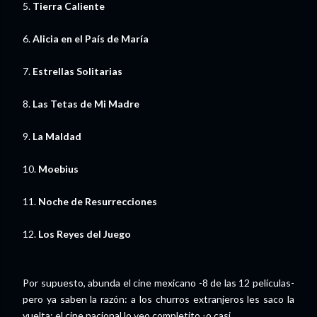
5.
Tierra Caliente
6.
Alicia en el País de María
7.
Estrellas Solitarias
8.
Las Tetas de Mi Madre
9.
La Maldad
10.
Moebius
11.
Noche de Resurrecciones
12.
Los Reyes del Juego
Por supuesto, abunda el cine mexicano -8 de las 12 películas-
pero ya saben la razón: a los churros extranjeros les saco la
vuelta; el cine nacional lo veo completito -o casi.