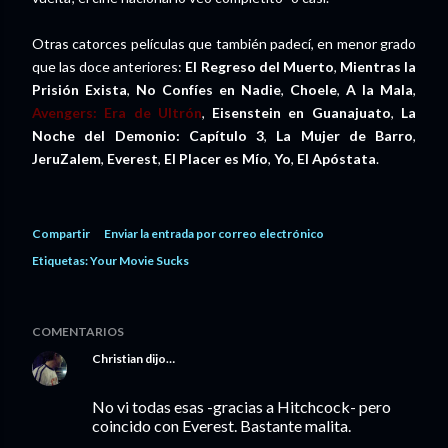
Otras catorces películas que también padecí, en menor grado
que las doce anteriores:
El Regreso del Muerto
,
Mientras la
Prisión Exista
,
No Confíes en Nadie
,
Choele
,
A la Mala
,
Avengers: Era de Ultrón
,
Eisenstein en Guanajuato
,
La
Noche del Demonio: Capítulo 3
,
La Mujer de Barro
,
JeruZalem
,
Everest
,
El Placer es Mío
,
Yo
,
El Apóstata
.
Compartir
Enviar la entrada por correo electrónico
Etiquetas:
Your Movie Sucks
COMENTARIOS
Christian
dijo…
No vi todas esas -gracias a Hitchcock- pero
coincido con Everest. Bastante malita.