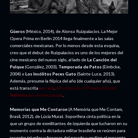
Güeros
(México, 2014), de Alonso Ruizpalacios. La Mejor
Opera Prima en Berlín 2014 llega finalmente a las salas
comerciales mexicanas. Por lo menos desde esta esquina,
creo que el debut de Ruizpalacios es uno de los mejores del
cine mexicano del nuevo siglo, al lado de
La Canción del
Pulque
(González, 2003),
Temporada de Patos
(Eimbcke,
2004) o
Los Insólitos Peces Gato
(Sainte-Luce, 2013).
Además, presume la filípica del año (de cualquier año), que
está transcrita
por acá
.
Mi crítica en el Primera Fila del
Reforma
del viernes pasado
.
Memorias que Me Contaron
(A Memória que Me Contam,
Brasil, 2012), de Lúcia Murat. Soporífera cinta política en la
que un grupo de exmilitantes de izquierda que lucharon en su
momento contra la dictadura militar brasileña se reúnen para
recordar triunfos y fracasos del pasado y analizar el presente