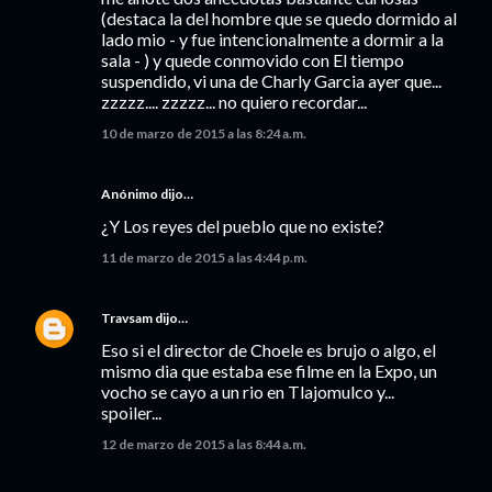
(destaca la del hombre que se quedo dormido al
lado mio - y fue intencionalmente a dormir a la
sala - ) y quede conmovido con El tiempo
suspendido, vi una de Charly Garcia ayer que...
zzzzz.... zzzzz... no quiero recordar...
10 de marzo de 2015 a las 8:24 a.m.
Anónimo dijo…
¿Y Los reyes del pueblo que no existe?
11 de marzo de 2015 a las 4:44 p.m.
Travsam
dijo…
Eso si el director de Choele es brujo o algo, el
mismo dia que estaba ese filme en la Expo, un
vocho se cayo a un rio en Tlajomulco y...
spoiler...
12 de marzo de 2015 a las 8:44 a.m.