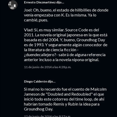
Ernesto Diezmartínez
dijo…
Joel: Oh, bueno, el estado de hillbillies de donde
venía empezaba con K. Es la misma. Ya lo
cambié, pues.
Vlad: Sí, es muy similar. Source Code es del
2011. La novela original japonesa en la que está
basada es del 2004. Y, bueno, Groundhog Day
es de 1993. Y seguramente algún conocedor de
la literatura de ciencia ficción -
¿duendecallejero?- sabrá de alguna referencia
anterior incluso a la novela nipona original.
11 de junio de 2014 a las 4:28 p.m.
Diego Calderón
dijo…
Si mal no lo recuerdo fue el cuento de Malcolm
Jameson de "Doubled and Redoubled" el que
inició todo este cotorreo del time loop, de ahí
habrían tomado Remis y Rubin la idea para
Groundhog Day.
12 de junio de 2014 a las 9:27 a.m.