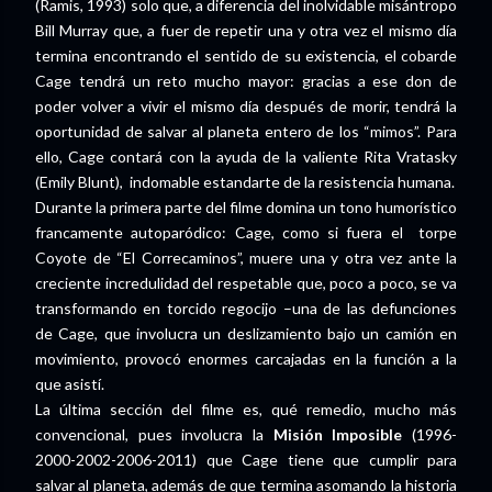
(Ramis, 1993) solo que, a diferencia del inolvidable misántropo
Bill Murray que, a fuer de repetir una y otra vez el mismo día
termina encontrando el sentido de su existencia, el cobarde
Cage tendrá un reto mucho mayor: gracias a ese don de
poder volver a vivir el mismo día después de morir, tendrá la
oportunidad de salvar al planeta entero de los “mimos”. Para
ello, Cage contará con la ayuda de la valiente Rita Vratasky
(Emily Blunt), indomable estandarte de la resistencia humana.
Durante la primera parte del filme domina un tono humorístico
francamente autoparódico: Cage, como si fuera el torpe
Coyote de “El Correcaminos”, muere una y otra vez ante la
creciente incredulidad del respetable que, poco a poco, se va
transformando en torcido regocijo –una de las defunciones
de Cage, que involucra un deslizamiento bajo un camión en
movimiento, provocó enormes carcajadas en la función a la
que asistí.
La última sección del filme es, qué remedio, mucho más
convencional, pues involucra la
Misión Imposible
(1996-
2000-2002-2006-2011) que Cage tiene que cumplir para
salvar al planeta, además de que termina asomando la historia