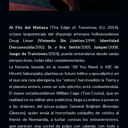
Al Filo del Mañana
(The Edge of Tomorrow, EU, 2014),
octavo largometraje del disparejo artesano hollywoodense
Doug Liman (
Viviendo Sin Límites
/1999,
Identidad
Desconocida
/2002,
Sr. y Sra. Smith
/2005,
Jumper
/2008,
Juego de Traiciones
/2010), puede entenderse desde varias
perspectivas, todas ellas complementarias.
La historia, basada en la novela “All You Need is Kill”, de
Hiroshi Sakurazaka, plantea un futuro bélico y apocalíptico en
el que una raza alienígena, los “mimos”, han invadido la Tierra y
el planeta entero, como un solo ejército, está combatiéndola.
El mayor estadounidense William Cage (Tom Cruise), que en
realidad no es militar sino publicista, llega a Londres a ponerse
a las órdenes del pocas-pulgas General Brigham (Brendan
Gleeson), quien envía al horrorizado soldadito de sololoy al
frente de Normandía, a luchar contras los extraterrestres,
que parecen una coctel de pulpo con calamar, con todo y