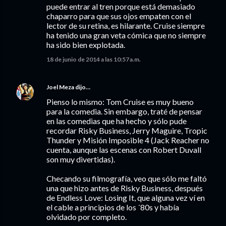
puede entrar al tren porque está demasiado
chaparro para que sus ojos empaten con el
lector de su retina, es hilarante. Cruise siempre
ha tenido una gran veta cómica que no siempre
ha sido bien explotada.
18 de junio de 2014 a las 10:57 a.m.
Joel Meza
dijo…
Pienso lo mismo: Tom Cruise es muy bueno
para la comedia. Sin embargo, traté de pensar
en las comedias que ha hecho y sólo pude
recordar Risky Business, Jerry Maguire, Tropic
Thunder y Misión Imposible 4 (Jack Reacher no
cuenta, aunque las escenas con Robert Duvall
son muy divertidas).
Checando su filmografía, veo que sólo me faltó
una que hizo antes de Risky Business, después
de Endless Love: Losing It, que alguna vez ví en
el cable a principios de los ´80s y había
olvidado por completo.