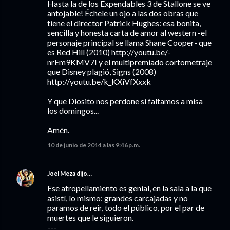
Hasta la de los Expendables 3 de Stallone se ve
antojable! Échele un ojo a las dos obras que
tiene el director Patrick Hughes: esa bonita,
sencilla y honesta carta de amor al western -el
personaje principal se llama Shane Cooper- que
es Red Hill (2010) http://youtu.be/-
nrEm9KMV7I y el multipremiado cortometraje
que Disney plagió, Signs (2008)
http://youtu.be/k_KXiVfXxxk
Y que Diosito nos perdone si faltamos a misa
los domingos...
Amén.
10 de junio de 2014 a las 9:46 p.m.
Joel Meza
dijo…
Ese atropellamiento es genial, en la sala a la que
asistí, lo mismo: grandes carcajadas y no
paramos de reir, todo el público, por el par de
muertes que le siguieron.
---