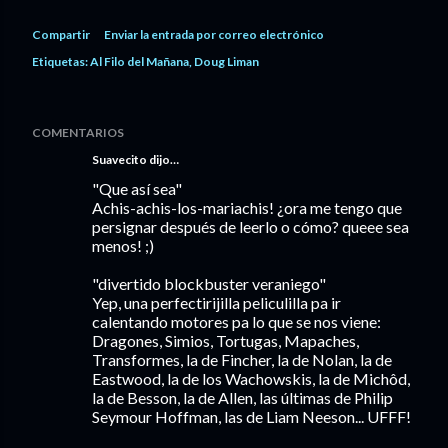
Compartir
Enviar la entrada por correo electrónico
Etiquetas:
Al Filo del Mañana
Doug Liman
COMENTARIOS
Suavecito dijo…
"Que así sea"
Achis-achis-los-mariachis! ¿ora me tengo que
persignar después de leerlo o cómo? queee sea
menos! ;)
"divertido blockbuster veraniego"
Yep, una perfectirijilla peliculilla pa ir
calentando motores pa lo que se nos viene:
Dragones, Simios, Tortugas, Mapaches,
Transformes, la de Fincher, la de Nolan, la de
Eastwood, la de los Wachowskis, la de Michôd,
la de Besson, la de Allen, las últimas de Philip
Seymour Hoffman, las de Liam Neeson... UFFF!