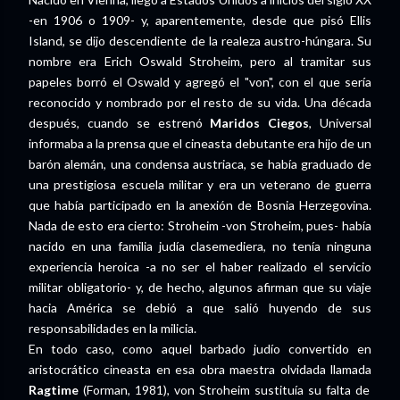
-en 1906 o 1909- y, aparentemente, desde que pisó Ellis
Island, se dijo descendiente de la realeza austro-húngara. Su
nombre era Erich Oswald Stroheim, pero al tramitar sus
papeles borró el Oswald y agregó el "von", con el que sería
reconocido y nombrado por el resto de su vida. Una década
después, cuando se estrenó
Maridos Ciegos
, Universal
informaba a la prensa que el cineasta debutante era hijo de un
barón alemán, una condensa austriaca, se había graduado de
una prestigiosa escuela militar y era un veterano de guerra
que había participado en la anexión de Bosnia Herzegovina.
Nada de esto era cierto: Stroheim -von Stroheim, pues- había
nacido en una familia judía clasemediera, no tenía ninguna
experiencia heroica -a no ser el haber realizado el servicio
militar obligatorio- y, de hecho, algunos afirman que su viaje
hacia América se debió a que salió huyendo de sus
responsabilidades en la milicia.
En todo caso, como aquel barbado judío convertido en
aristocrático cineasta en esa obra maestra olvidada llamada
Ragtime
(Forman, 1981), von Stroheim sustituía su falta de