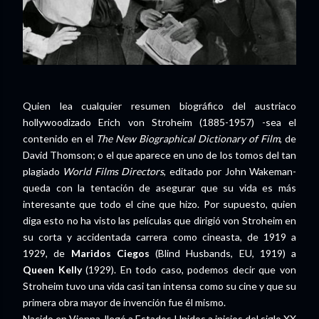
Quien lea cualquier resumen biográfico del austriaco
hollywoodizado Erich von Stroheim (1885-1957) -sea el
contenido en el
The New Biographical Dictionary of Film
, de
David Thomson; o el que aparece en uno de los tomos del tan
plagiado
World Films Directors
, editado por John Wakeman-
queda con la tentación de asegurar que su vida es más
interesante que todo el cine que hizo. Por supuesto, quien
diga esto no ha visto las películas que dirigió von Stroheim en
su corta y accidentada carrera como cineasta, de 1919 a
1929, de
Maridos Ciegos
(Blind Husbands, EU, 1919) a
Queen Kelly
(1929). En todo caso, podemos decir que von
Stroheim tuvo una vida casi tan intensa como su cine y que su
primera obra mayor de invención fue él mismo.
Nacido en Vienna, llegó a Estados Unidos a inicios del siglo XX