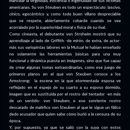
mancillar la virginidad, inocencia o ingenuidad de sus víctimas
americanas. Su von Steuben es todo un espectáculo: lascivo,
cínico, egocéntrico y, como todo buen villano despreciable
que se respete, abiertamente cobarde cuando se vea
acorralado por la superioridad moral y física de su rival.
Como cineasta, el debutante von Stroheim mostró que su
aprendizaje al lado de Griffith -de mirón, de extra, de actor-
más sus variopintas labores en la Mutual le habían enseñado
no solamente las herramientas básicas para una muy
funcional y dinámica puesta en imágenes, sino que fue capaz
de crear algunas tomas extraordinarias, como ese juego de
primeros planos en el que von Steuben conoce a los
Armstrong; la escena en la que atormentada esposa ve
reflejado en el espejo de su cuarto a su esposo dormido,
imagen que es sustituida por el rostro del tentador -en más
de un sentido- von Steuben; o ese sonriente rostro
descarado de maléfico von Steuben al que le sigue un fálico
dedo acusador que quien sabe cómo burló a la censura de su
época.
Y, por supuesto, ya que se salió con la suya con estos