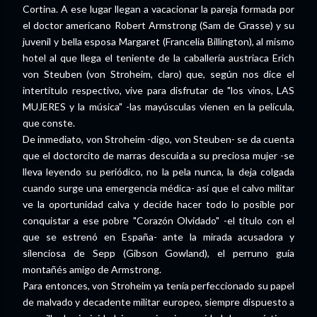
Cortina. A ese lugar llegan a vacacionar la pareja formada por
el doctor americano Robert Armstrong (Sam de Grasse) y su
juvenil y bella esposa Margaret (Francelia Billington), al mismo
hotel al que llega el teniente de la caballería austriaca Erich
von Steuben (von Stroheim, claro) que, según nos dice el
intertítulo respectivo, vive para disfrutar de "los vinos, LAS
MUJERES y la música" -las mayúsculas vienen en la película,
que conste.
De inmediato, von Stroheim -digo, von Steuben- se da cuenta
que el doctorcito de marras descuida a su preciosa mujer -se
lleva leyendo su periódico, no la pela nunca, la deja colgada
cuando surge una emergencia médica- así que el calvo militar
ve la oportunidad calva y decide hacer todo lo posible por
conquistar a ese pobre "Corazón Olvidado" -el título con el
que se estrenó en España- ante la mirada acusadora y
silenciosa de Sepp (Gibson Gowland), el perruno guía
montañés amigo de Armstrong.
Para entonces, von Stroheim ya tenía perfeccionado su papel
de malvado y decadente militar europeo, siempre dispuesto a