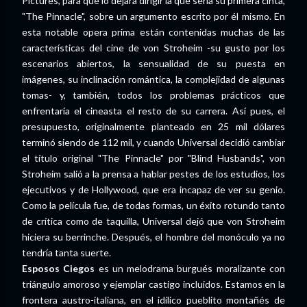
Pictures, para que lo dejara dirigir la que sería su primera cinta,
"The Pinnacle", sobre un argumento escrito por él mismo. En
esta notable opera prima están contenidas muchas de las
características del cine de von Stroheim -su gusto por los
escenarios abiertos, la sensualidad de su puesta en
imágenes, su inclinación romántica, la complejidad de algunas
tomas- y, también, todos los problemas prácticos que
enfrentaría el cineasta el resto de su carrera. Así pues, el
presupuesto, originalmente planteado en 25 mil dólares
terminó siendo de 112 mil, y cuando Universal decidió cambiar
el título original "The Pinnacle" por "Blind Husbands", von
Stroheim salió a la prensa a hablar pestes de los estudios, los
ejecutivos y de Hollywood, que era incapaz de ver su genio.
Como la película fue, de todas formas, un éxito rotundo tanto
de crítica como de taquilla, Universal dejó que von Stroheim
hiciera su berrinche. Después, el hombre del monóculo ya no
tendría tanta suerte.
Esposos Ciegos
es un melodrama burgués moralizante con
triángulo amoroso y ejemplar castigo incluidos. Estamos en la
frontera austro-italiana, en el idílico pueblito montañés de