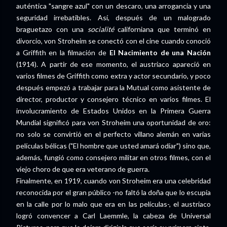
auténtica "sangre azul" con un descaro, una arrogancia y una
seguridad irrebatibles. Así, después de un malogrado
braguetazo con una
socialité
californiana que terminó en
divorcio, von Stroheim se conectó con el cine cuando conoció
a Griffith en la filmación de
El Nacimiento de una Nación
(1914). A partir de ese momento, el austriaco apareció en
varios filmes de Griffith como extra y actor secundario, y poco
después empezó a trabajar para la Mutual como asistente de
director, productor y consejero técnico en varios filmes. El
involucramiento de Estados Unidos en la Primera Guerra
Mundial significó para von Stroheim una oportunidad de oro:
no solo se convirtió en el perfecto villano alemán en varias
películas bélicas ("El hombre que usted amará odiar") sino que,
además, fungió como consejero militar en otros filmes, con el
viejo choro de que era veterano de guerra.
Finalmente, en 1919, cuando von Stroheim era una celebridad
reconocida por el gran público -no faltó la doña que lo escupía
en la calle por lo malo que era en las películas-, el austriaco
logró convencer a Carl Laemmle, la cabeza de Universal