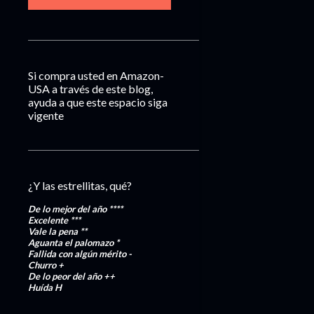
Si compra usted en Amazon-
USA a través de este blog,
ayuda a que este espacio siga
vigente
¿Y las estrellitas, qué?
De lo mejor del año
****
Excelente
***
Vale la pena
**
Aguanta el palomazo
*
Fallida con algún mérito
-
Churro
+
De lo peor del año
++
Huída
H