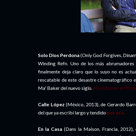
Solo Dios Perdona
(Only God Forgives, Dinam
Winding Refn. Uno de los más abrumadores f
finalmente deja claro que lo suyo no es actu
rescatable de este desastre cinematográfico e
Ma' Baker del nuevo siglo.
Mi crítica en el Pri
Calle López
(México, 2013), de Gerardo Barro
del que ya escribí largo y tendido
por acá.
En la Casa
(Dans la Maison, Francia, 2012), 