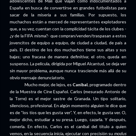
adolescentes de Mali que viajan como indocumentados a
España en busca de convertirse en grandes futbolistas para
sacar de la miseria a sus familias. Por supuesto, los
muchachos están a merced de representantes explotadores
que, a su vez, cuentan con la complicidad tácita de los clubes -
¿y de la FIFA misma?- que compran/venden/traspasan a estos
jovencitos de equipo a equipo, de ciudad a ciudad, de país a
país. El destino de los dos muchachos tiene sus altas y sus
bajas; uno fracasa de manera definitiva; el otro, queda en
suspenso. La película, dirigida por Miguel Alcantud, se deja ver
sin mayor problema, aunque nunca trasciende más allá de su
obvio mensaje denunciatorio.
Mucho mejor, de lejos, es
Caníbal
, programado dentro
de la Muestra de Cine Español. Carlos (mesurado Antonio de
la Torre) es el mejor sastre de Granada. Un tipo solitario,
silencioso, profesional. En algún momento alguien le dice que
es de “los tíos que les gusta ver”. Y, en efecto, le gusta ver. O,
mejor dicho, estudiar a su presa. Luego, cazarla. Y después,
comerla. En efecto, Carlos es el caníbal del título a quien
vemos, en la secuencia inicia, ejecutar con precisión su
modus