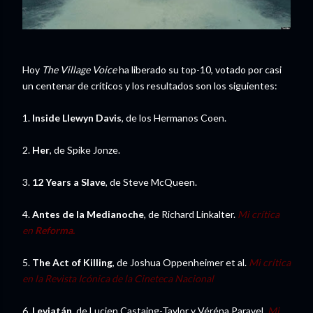
Hoy
The Village Voice
ha liberado su top-10, votado por casi
un centenar de críticos y los resultados son los siguientes:
1.
Inside Llewyn Davis
, de los Hermanos Coen.
2.
Her
, de Spike Jonze.
3.
12 Years a Slave
, de Steve McQueen.
4.
Antes de la Medianoche
, de Richard Linkalter.
Mi crítica
en
Reforma.
5.
The Act of Killing
, de Joshua Oppenheimer et al.
Mi crítica
en la Revista Icónica de la Cineteca Nacional
6.
Leviatán,
de Lucien Castaing-Taylor y Véréna Paravel.
Mi