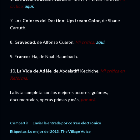
crítica,
aquí.
7.
Los Colores del Destino: Upstream Color
, de Shane
Carruth.
8.
Gravedad
, de Alfonso Cuarón.
Mi crítica,
aquí.
9.
Frances Ha
, de Noah Baumbach.
10.
La Vida de Adèle
, de Abdelatiff Kechiche.
Mi crítica en
Reforma.
La lista completa con los mejores actores, guiones,
documentales, operas primas y más,
por acá.
Compartir
Enviar la entrada por correo electrónico
Etiquetas:
Lo mejor del 2013
The Village Voice