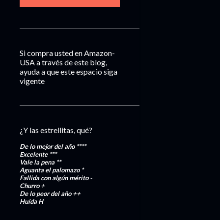
Si compra usted en Amazon-
USA a través de este blog,
ayuda a que este espacio siga
vigente
¿Y las estrellitas, qué?
De lo mejor del año
****
Excelente
***
Vale la pena
**
Aguanta el palomazo
*
Fallida con algún mérito
-
Churro
+
De lo peor del año
++
Huída
H