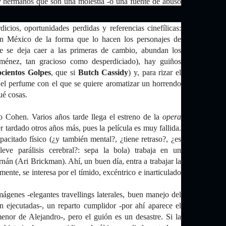
y hermanos que son una molestia -o una fuente de abuso
dicios, oportunidades perdidas y referencias cinefílicas:
 en México de la forma que lo hacen los personajes de
le se deja caer a las primeras de cambio, abundan los
iménez, tan gracioso como desperdiciado), hay guiños
cientos Golpes
, que si
Butch Cassidy
) y, para rizar el
 el perfume con el que se quiere aromatizar un horrendo
ué cosas.
 Cohen. Varios años tarde llega el estreno de la
opera
 tardado otros años más, pues la película es muy fallida.
itado físico (¿y también mental?, ¿tiene retraso?, ¿es
eve parálisis cerebral?: sepa la bola) trabaja en un
nán (Ari Brickman). Ahí, un buen día, entra a trabajar la
te, se interesa por el tímido, excéntrico e inarticulado
genes -elegantes travellings laterales, buen manejo del
n ejecutadas-, un reparto cumplidor -por ahí aparece el
nor de Alejandro-, pero el guión es un desastre. Si la