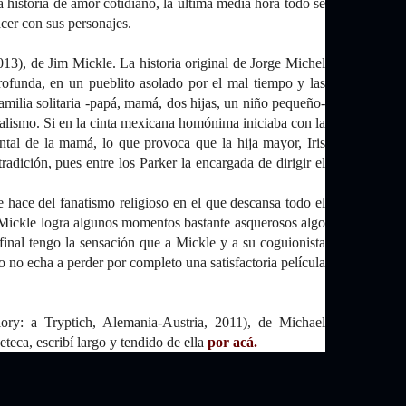
historia de amor cotidiano, la última media hora todo se
acer con sus personajes.
), de Jim Mickle. La historia original de Jorge Michel
rofunda, en un pueblito asolado por el mal tiempo y las
amilia solitaria -papá, mamá, dos hijas, un niño pequeño-
alismo. Si en la cinta mexicana homónima iniciaba con la
ntal de la mamá, lo que provoca que la hija mayor, Iris
radición, pues entre los Parker la encargada de dirigir el
.
e hace del fanatismo religioso en el que descansa todo el
y Mickle logra algunos momentos bastante asquerosos algo
 final tengo la sensación que a Mickle y a su coguionista
o no echa a perder por completo una satisfactoria película
ry: a Tryptich, Alemania-Austria, 2011), de Michael
teca, escribí largo y tendido de ella
por acá.