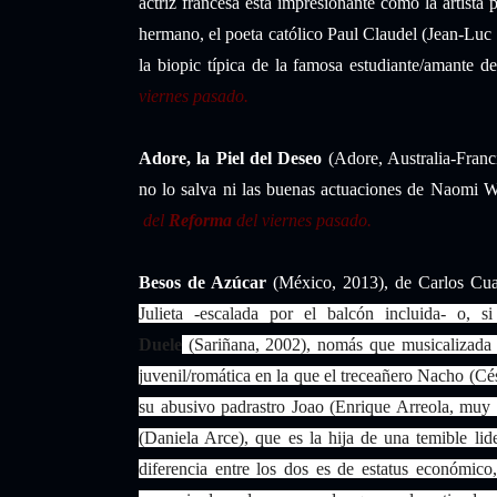
actriz francesa está impresionante como la artista 
hermano, el poeta católico Paul Claudel (Jean-Luc
la biopic típica de la famosa estudiante/amante 
viernes pasado.
Adore, la Piel del Deseo
(Adore, Australia-Franc
no lo salva ni las buenas actuaciones de Naomi 
del
Reforma
del viernes pasado.
Besos de Azúcar
(México, 2013), de Carlos Cu
Julieta -escalada por el balcón incluida- o, s
Duele
(Sariñana, 2002), nomás que musicalizada 
juvenil/romática en la que el treceañero Nacho (Cé
su abusivo padrastro Joao (Enrique Arreola, muy
(Daniela Arce), que es la hija de una temible lid
diferencia entre los dos es de estatus económic