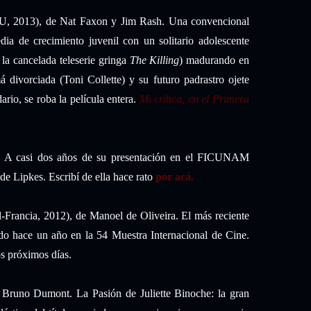
 2013), de Nat Faxon y Jim Rash. Una convencional
ia de crecimiento juvenil con un solitario adolescente
 la cancelada teleserie gringa
The Killing
) madurando en
á divorciada (Toni Collette) y su futuro padrastro ojete
rio, se roba la película entera.
Mi crítica, en el Primera
. A casi dos años de su presentación en el FICUNAM
de Lipkes. Escribí de ella hace rato
por acá.
Francia, 2012), de Manoel de Oliveira. El más reciente
ido hace un año en la 54 Muestra Internacional de Cine.
os próximos días.
 Bruno Dumont. La Pasión de Juliette Binoche: la gran