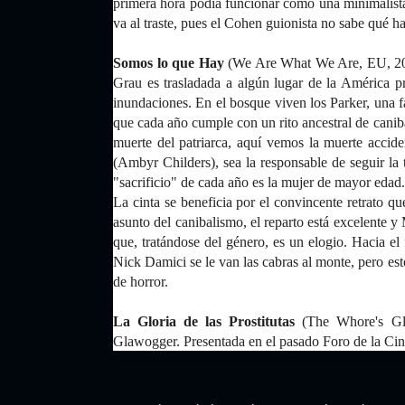
primera hora podía funcionar como una minimalista 
va al traste, pues el Cohen guionista no sabe qué h
Somos lo que Hay
(We Are What We Are, EU, 2013
Grau es trasladada a algún lugar de la América p
inundaciones. En el bosque viven los Parker, una f
que cada año cumple con un rito ancestral de canib
muerte del patriarca, aquí vemos la muerte accide
(Ambyr Childers), sea la responsable de seguir la t
"sacrificio" de cada año es la mujer de mayor edad
La cinta se beneficia por el convincente retrato qu
asunto del canibalismo, el reparto está excelente 
que, tratándose del género, es un elogio. Hacia el
Nick Damici se le van las cabras al monte, pero est
de horror.
La Gloria de las Prostitutas
(The Whore's Glo
Glawogger. Presentada en el pasado Foro de la Cine