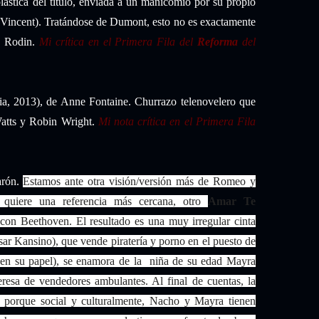
plástica del título, enviada a un manicomio por su propio
 Vincent). Tratándose de Dumont, esto no es exactamente
de Rodin.
Mi crítica en el Primera Fila del
Reforma
del
ia, 2013), de Anne Fontaine. Churrazo telenovelero que
Watts y Robin Wright.
Mi nota crítica en el Primera Fila
arón.
Estamos ante otra visión/versión más de Romeo y
i quiere una referencia más cercana, otro
Amar Te
con Beethoven. El resultado es una muy irregular cinta
sar Kansino), que vende piratería y porno en el puesto de
 en su papel), se enamora de la niña de su edad Mayra
eresa de vendedores ambulantes. Al final de cuentas, la
o, porque social y culturalmente, Nacho y Mayra tienen