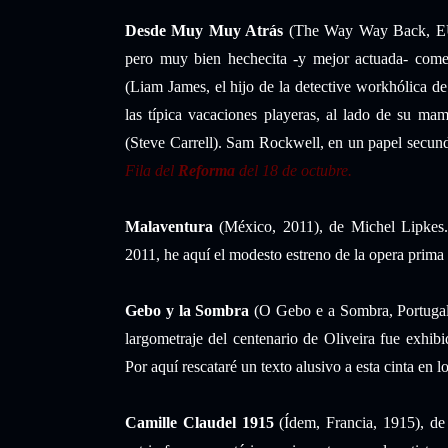
Desde Muy Muy Atrás
(The Way Way Back, EU,
pero muy bien hechecita -y mejor actuada- comed
(Liam James, el hijo de la detective workhólica de
las típica vacaciones playeras, al lado de su mam
(Steve Carrell). Sam Rockwell, en un papel secunda
Fila del
Reforma
del 18 de octubre.
Malaventura
(México, 2011), de Michel Lipkes
2011, he aquí el modesto estreno de la opera prima 
Gebo y la Sombra
(O Gebo e a Sombra, Portugal-
largometraje del centenario de Oliveira fue exhib
Por aquí rescataré un texto alusivo a esta cinta en l
Camille Claudel 1915
(Ídem, Francia, 1915), de