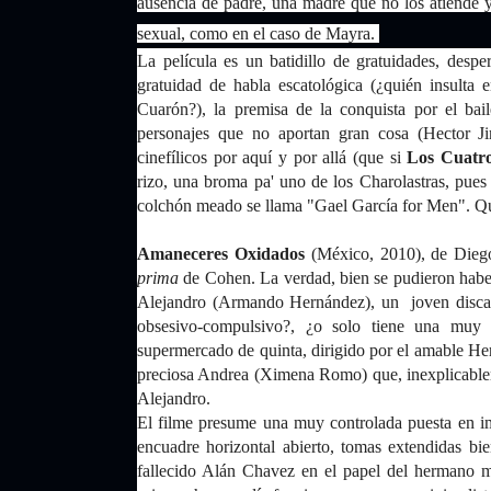
ausencia de padre, una madre que no los atiende 
sexual, como en el caso de Mayra.
La película es un batidillo de gratuidades, desper
gratuidad de habla escatológica (¿quién insulta
Cuarón?), la premisa de la conquista por el bai
personajes que no aportan gran cosa (Hector J
cinefílicos por aquí y por allá (que si
Los Cuatro
rizo, una broma pa' uno de los Charolastras, pues
colchón meado se llama "Gael García for Men". Q
Amaneceres Oxidados
(México, 2010), de Diego
prima
de Cohen. La verdad, bien se pudieron haber
Alejandro (Armando Hernández), un joven discapac
obsesivo-compulsivo?, ¿o solo tiene una muy l
supermercado de quinta, dirigido por el amable Her
preciosa Andrea (Ximena Romo) que, inexplicablemen
Alejandro.
El filme presume una muy controlada puesta en imá
encuadre horizontal abierto, tomas extendidas bie
fallecido Alán Chavez en el papel del hermano me