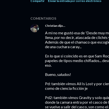
Compartir
Enviar la entrada por correo electrónico
COMENTARIOS
Christian
dijo…
A mi no me gustó esa de 'Desde muy m
llena, por no decir, atascada de clichés
Además de que el chamaco que escogier
de una cuchara caray...
En lo que si coincido es en que Sam Ro
papeles de tipos medio chiflados... de
eso.
Bueno, saludos!
Pd: también vimos All Is Lost y por cier
como de ciencia ficción je
Pd2: también vimos Gravity y solo quier
donde la camara entra por el casco de l
se vuelve a salir del casco, son como 