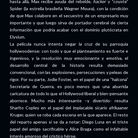
hasta allá, Max recibe ayuda del rebelde,
hacker
y “coyote”
Spider (la estrella brasileña Wagner Moura), con la condición
de que Max colabore en el secuestro de un empresario muy
importante y que luego sirva de portador cerebral de cierta
información que podría acabar con el dominio plutócrata en
Elysium.
La película nunca intenta negar la cruz de su parroquia
hollywoodense: con todo y que el planteamiento es fuerte e
ingenioso, y la resolución muy emocionante y emotiva, el
desarrollo central de la historia resulta demasiado
convencional, con las explosiones, persecuciones y peleas de
rigor. Por su parte, Jodie Foster, en el papel de una “halcona”
Secretaria de Guerra, es poco menos que una aburrida
caricatura de todo lo que el Hollywood liberal y bien-pensante
aborrece. Mucho más interesante –y divertido- resulta
Sharlto Copley en el papel del implacable sicario afrikaaner
Kruger, quien se roba cada escena en la que aparece. El resto
del reparto apenas si se da a notar: Diego Luna en el triste
papel del amigo sacrificable y Alice Braga como el infaltable
interés amoroso del crístico héroe.