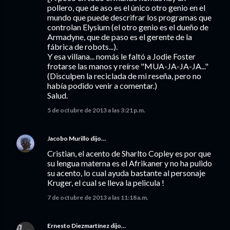
pollero, que de aso es el único otro genio en el
mundo que puede descrifrar los programas que
controlan Elysium (el otro genio es el dueño de
Armadyne, que de paso es el gerente de la
fábrica de robots...).
Y esa villana... nomás le faltó a Jodie Foster
frotarse las manos y reírse "MUA-JA-JA-JA..."
(Disculpen la reciclada de mi reseña, pero no
había podido venir a comentar.)
Salud.
5 de octubre de 2013 a las 3:21 p.m.
Jacobo Murillo
dijo…
Cristian, el acento de Sharlto Copley es por que
su lengua materna es el Afrikaner y no ha pulido
su acento, lo cual ayuda bastante al personaje
Kruger, el cual se lleva la pelicula !
7 de octubre de 2013 a las 11:18 a.m.
Ernesto Diezmartínez
dijo…