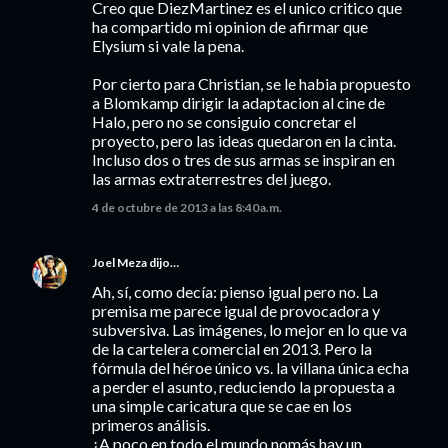
Creo que DiezMartinez es el unico critico que
ha compartido mi opinion de afirmar que
Elysium si vale la pena.
Por cierto para Christian, se le habia propuesto
a Blomkamp dirigir la adaptacion al cine de
Halo, pero no se consiguio concretar el
proyecto, pero las ideas quedaron en la cinta.
Incluso dos o tres de sus armas se inspiran en
las armas extraterrestres del juego.
4 de octubre de 2013 a las 8:40 a.m.
Joel Meza
dijo…
Ah, sí, como decía: pienso igual pero no. La
premisa me parece igual de provocadora y
subversiva. Las imágenes, lo mejor en lo que va
de la cartelera comercial en 2013. Pero la
fórmula del héroe único vs. la villana única echa
a perder el asunto, reduciendo la propuesta a
una simple caricatura que se cae en los
primeros análisis.
¿A poco en todo el mundo nomás hay un