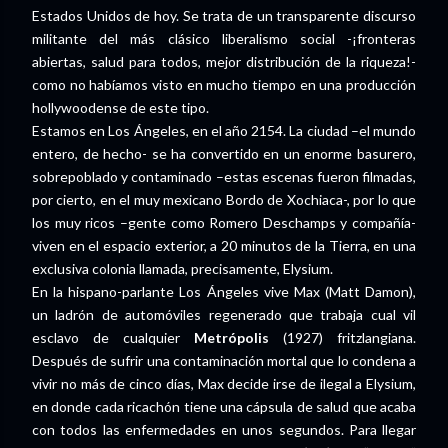
Estados Unidos de hoy. Se trata de un transparente discurso
militante del más clásico liberalismo social -¡fronteras
abiertas, salud para todos, mejor distribución de la riqueza!-
como no habíamos visto en mucho tiempo en una producción
hollywoodense de este tipo.
Estamos en Los Ángeles, en el año 2154. La ciudad –el mundo
entero, de hecho- se ha convertido en un enorme basurero,
sobrepoblado y contaminado –estas escenas fueron filmadas,
por cierto, en el muy mexicano Bordo de Xochiaca-, por lo que
los muy ricos –gente como Romero Deschamps y compañía-
viven en el espacio exterior, a 20 minutos de la Tierra, en una
exclusiva colonia llamada, precisamente, Elysium.
En la hispano-parlante Los Ángeles vive Max (Matt Damon),
un ladrón de automóviles regenerado que trabaja cual vil
esclavo de cualquier
Metrópolis
(1927) fritzlangiana.
Después de sufrir una contaminación mortal que lo condena a
vivir no más de cinco días, Max decide irse de ilegal a Elysium,
en donde cada ricachón tiene una cápsula de salud que acaba
con todos las enfermedades en unos segundos. Para llegar