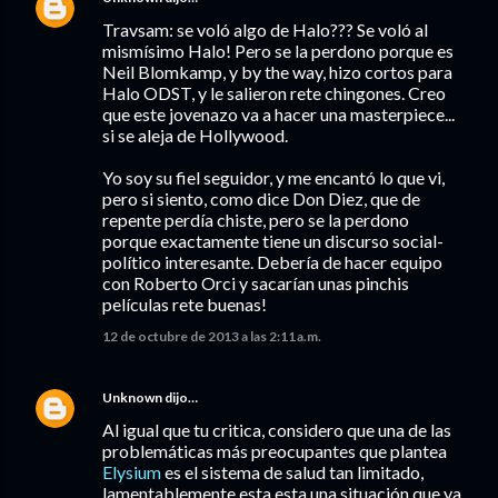
Travsam: se voló algo de Halo??? Se voló al
mismísimo Halo! Pero se la perdono porque es
Neil Blomkamp, y by the way, hizo cortos para
Halo ODST, y le salieron rete chingones. Creo
que este jovenazo va a hacer una masterpiece...
si se aleja de Hollywood.
Yo soy su fiel seguidor, y me encantó lo que vi,
pero si siento, como dice Don Diez, que de
repente perdía chiste, pero se la perdono
porque exactamente tiene un discurso social-
político interesante. Debería de hacer equipo
con Roberto Orci y sacarían unas pinchis
películas rete buenas!
12 de octubre de 2013 a las 2:11 a.m.
Unknown
dijo…
Al igual que tu critica, considero que una de las
problemáticas más preocupantes que plantea
Elysium
es el sistema de salud tan limitado,
lamentablemente esta esta una situación que ya