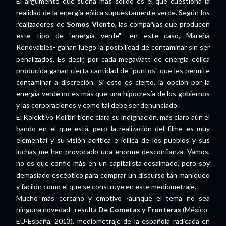
El argumento que suena más sólido es el que cuestiona la
realidad de la energía eólica supuestamente verde. Según los
realizadores de
Somos Viento
, las compañías que producen
este tipo de "energía verde" -en este caso, Mareña
Renovables- ganan luego la posibilidad de contaminar sin ser
penalizados. Es decir, por cada megawatt de energía eólica
producida ganan cierta cantidad de "puntos" que les permite
contaminar a discreción. Si esto es cierto, la opción por la
energía verde no es más que una hipocresía de los gobiernos
y las corporaciones y como tal debe ser denunciado.
El Kolektivo Kolibrí tiene clara su indignación, más claro aún el
bando en el que está, pero la realización del filme es muy
elemental y su visión acrítica e idílica de los pueblos y sus
luchas me han provocado una enorme desconfianza. Vamos,
no es que confíe más en un capitalista desalmado, pero soy
demasiado escéptico para comprar un discurso tan maniqueo
y facilón como el que se construye en este mediometraje.
Mucho más cercano y emotivo -aunque el tema no sea
ninguna novedad- resulta
De Cometas y Fronteras
(México-
EU-España, 2013), mediometraje de la española radicada en