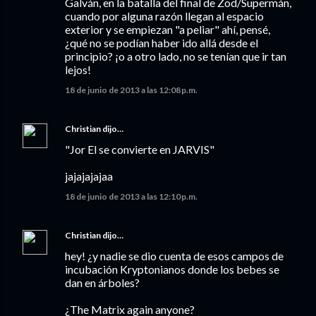
Galván, en la batalla del final de Zod/Supermán,
cuando por alguna razón llegan al espacio
exterior y se empiezan "a peliar" ahí, pensé,
¿qué no se podían haber ido allá desde el
principio? ¡o a otro lado, no se tenían que ir tan
lejos!
18 de junio de 2013 a las 12:08 p.m.
Christian
dijo…
"Jor El se convierte en JARVIS"
jajajajajaa
18 de junio de 2013 a las 12:10 p.m.
Christian
dijo…
hey! ¿y nadie se dio cuenta de esos campos de
incubación Kryptonianos donde los bebes se
dan en árboles?
¿The Matrix again anyone?