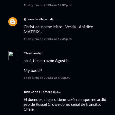
18 de junio de 2013 a las 12:32 p.m.
@duendecallejero
dijo…
Christian: no me leíste... Verdá... Ahí dice
MATRIX...
18 de junio de 2013 a las 12:45 p.m.
Christian
dijo…
ah si, tienes razón Agustín
My bad :P
18 de junio de 2013 a las 1:06 p.m.
Juan Carlos Romero
dijo…
El duende callejero tiene razón aunque me ardió
eso de Russel Crowe como señal de tránsito.
Chale.