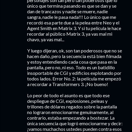
personajes son tan pero tan poderosos que lo
único que termina pasando es que se dan y se
dan de trancazos y nadie se muere, nadie
sangra, nadie le pasa nada!!! Lo único que me
recordó esa parte due a la pelea entre Neo y el
Agent Smith en Matrix 3. Y si tu película le hace
recordar al público Matrix 3, ya vas mal mi
chavo, ya vas mal...
Y luego dijeran, ok, son tan poderosos que no se
hacen daño, pero la secuencia está bien filmada
y estoy entendiendo cada cosa que pasa en la
pantalla, pero no, ni eso. Todo es un batidillo
insoportable de CGI y edificios explotando por
todos lados. Error No. 2: la película me empezó
a recordar a Transformers 3. ¡No bueno!
Lo peor de todo el asunto es que todo ese
despliegue de CGI, explosiones, peleas y
trillones de dólares regados sobre la pantalla
no lograron emocionarme genuinamente, al
contrario, estaba empezando a bostezar. La
única secuencia que logró emocionarme y decir:
¡vamos muchachos ustedes pueden contra esos