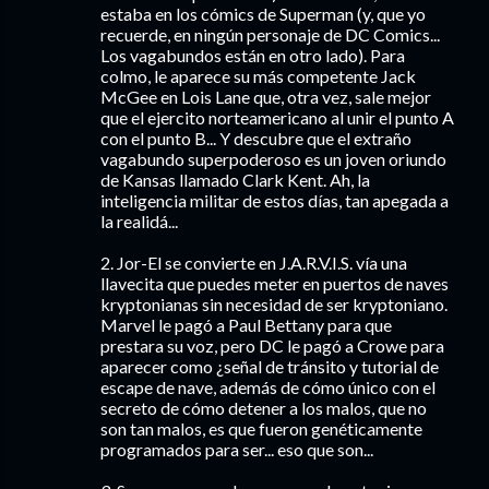
estaba en los cómics de Superman (y, que yo
recuerde, en ningún personaje de DC Comics...
Los vagabundos están en otro lado). Para
colmo, le aparece su más competente Jack
McGee en Lois Lane que, otra vez, sale mejor
que el ejercito norteamericano al unir el punto A
con el punto B... Y descubre que el extraño
vagabundo superpoderoso es un joven oriundo
de Kansas llamado Clark Kent. Ah, la
inteligencia militar de estos días, tan apegada a
la realidá...
2. Jor-El se convierte en J.A.R.V.I.S. vía una
llavecita que puedes meter en puertos de naves
kryptonianas sin necesidad de ser kryptoniano.
Marvel le pagó a Paul Bettany para que
prestara su voz, pero DC le pagó a Crowe para
aparecer como ¿señal de tránsito y tutorial de
escape de nave, además de cómo único con el
secreto de cómo detener a los malos, que no
son tan malos, es que fueron genéticamente
programados para ser... eso que son...