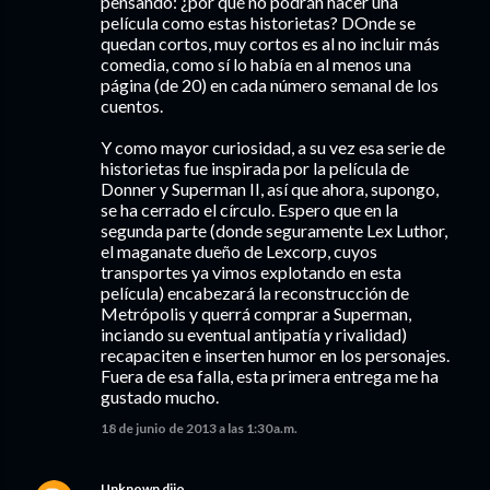
pensando: ¿por qué no podrán hacer una
película como estas historietas? DOnde se
quedan cortos, muy cortos es al no incluir más
comedia, como sí lo había en al menos una
página (de 20) en cada número semanal de los
cuentos.
Y como mayor curiosidad, a su vez esa serie de
historietas fue inspirada por la película de
Donner y Superman II, así que ahora, supongo,
se ha cerrado el círculo. Espero que en la
segunda parte (donde seguramente Lex Luthor,
el maganate dueño de Lexcorp, cuyos
transportes ya vimos explotando en esta
película) encabezará la reconstrucción de
Metrópolis y querrá comprar a Superman,
inciando su eventual antipatía y rivalidad)
recapaciten e inserten humor en los personajes.
Fuera de esa falla, esta primera entrega me ha
gustado mucho.
18 de junio de 2013 a las 1:30 a.m.
Unknown
dijo…