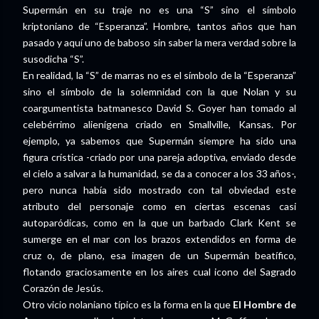
Supermán en su traje no es una “S” sino el símbolo
kriptoniano de “Esperanza”. Hombre, tantos años que han
pasado y aquí uno de baboso sin saber la mera verdad sobre la
susodicha “S”.
En realidad, la “S” de marras no es el símbolo de la “Esperanza”
sino el símbolo de la solemnidad con la que Nolan y su
coargumentista batmanesco David S. Goyer han tomado al
celebérrimo alienígena criado en Smallville, Kansas. Por
ejemplo, ya sabemos que Supermán siempre ha sido una
figura crística -criado por una pareja adoptiva, enviado desde
el cielo a salvar a la humanidad, se da a conocer a los 33 años-,
pero nunca había sido mostrado con tal obviedad este
atributo del personaje como en ciertas escenas casi
autoparódicas, como en la que un barbado Clark Kent se
sumerge en el mar con los brazos extendidos en forma de
cruz o, de plano, esa imagen de un Supermán beatífico,
flotando graciosamente en los aires cual icono del Sagrado
Corazón de Jesús.
Otro vicio nolaniano típico es la forma en la que
El Hombre de