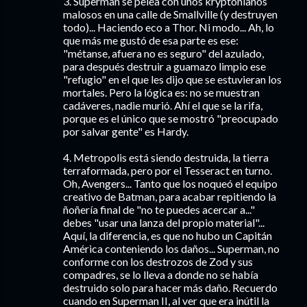
3. Superman se pelea con unos kryptonianos
malosos en una calle de Smallville (y destruyen
todo)... Haciendo eco a Thor. Ni modo... Ah, lo
que más me gustó de esa parte es ese:
"métanse, afuera no es seguro" del azulado,
para después destruir a guamazo limpio ese
"refugio" en el que les dijo que se estuvieran los
mortales. Pero la lógica es: no se muestran
cadáveres, nadie murió. Ahí el que se la rifa,
porque es el único que se mostró "preocupado
por salvar gente" es Hardy.
4. Metropolis está siendo destruida, la tierra
terraformada, pero por el Tesseract en turno.
Oh, Avengers... Tanto que los noqueó el equipo
creativo de Batman, para acabar repitiendo la
ñoñería final de "no te puedes acercar a..."
debes "usar una lanza del propio material"...
Aquí, la diferencia, es que no hubo un Capitán
América conteniendo los daños... Superman, no
conforme con los destrozos de Zod y sus
compadres, se lo lleva a donde no se había
destruido solo para hacer más daño. Recuerdo
cuando en Superman II, al ver que era inútil la