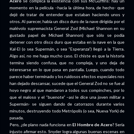
Acero
se complica la existencia con sus McGuffins: hay un
momento en la película –hacia la última hora, de hecho- que
dejé de tratar de entender que estaban haciendo unos y
otros. Al parecer, había un disco duro de la nave dirigida por el
malévolo supremacista General Zod (Michael Shannon en su
gustado papel de Michael Shannon) que sólo se podía
detener con otro disco duro que estaba en la nave en la que
Kal-El (o sea Supermán, o sea “Esperanza”) llegó a la Tierra.
Algo así, no me haga mucho caso. El chiste es que la historia
termina siendo confusa, que no compleja, y uno deja de
interesarse en lo que pasa en pantalla. Luego, cuando todo
parece haber terminado y los ruidosos efectos especiales nos
han dejado descansar, sucede que el General Zod no se fue al
hoyo negro al que mandaron a todos sus compinches, por lo
que el maloso y el “buenote” –así le dice una joven militar a
Supermán- se siguen dando de catorrazos durante varios
minutos, destruyendo todo Metrópolis (o sea, Nueva York) de
pasada.
Pero, ¿de plano nada funciona en
El Hombre de Acero
? Sería
injusto afirmar esto. Snyder logra algunas buenas escenas en