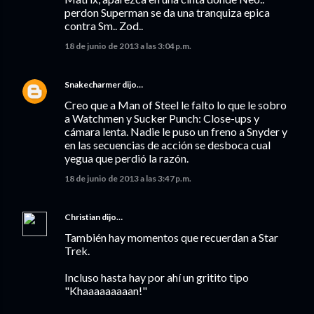
perdon Superman se da una tranquiza epica
contra Sm.. Zod..
18 de junio de 2013 a las 3:04 p.m.
Snakecharmer
dijo…
Creo que a Man of Steel le falto lo que le sobro
a Watchmen y Sucker Punch: Close-ups y
cámara lenta. Nadie le puso un freno a Snyder y
en las secuencias de acción se desboca cual
yegua que perdió la razón.
18 de junio de 2013 a las 3:47 p.m.
Christian
dijo…
También hay momentos que recuerdan a Star
Trek.
Incluso hasta hay por ahí un gritito tipo
"Khaaaaaaaaan!"