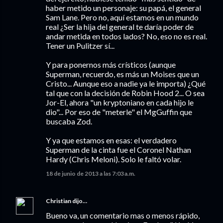
haber metido un personaje: su papá, el general
Sam Lane. Pero no, aquí estamos en un mundo
real ¿Ser la hija del general te daría poder de
andar metida en todos lados? No, eso no es real.
Tener un Pulitzer sí...
Y para ponernos más crísticos (aunque
Superman, recuerdo, es más un Moises que un
Cristo... Aunque eso a nadie ya le importa) ¿Qué
tal que con la decisión de Robin Hood 2... O sea
Jor-El, ahora "un kryptoniano en cada hijo le
dio"... Por eso de "meterle" el MgGuffin que
buscaba Zod.
Y ya que estamos en esas: el verdadero
Superman de la cinta fue el Coronel Nathan
Hardy (Chris Meloni). Solo le faltó volar.
18 de junio de 2013 a las 7:03 a.m.
Christian
dijo…
Bueno va, un comentario mas o menos rápido,