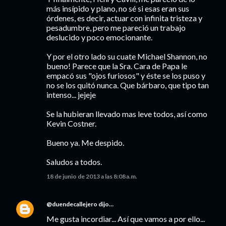
más insípido y plano, no sé si esas eran sus
órdenes, es decir, actuar con infinita tristeza y
pesadumbre, pero me pareció un trabajo
deslucido y poco emocionante.
Y por el otro lado su cuate Michael Shannon, no
bueno! Parece que la Sra. Cara de Papa le
empacó sus "ojos furiosos" y éste se los puso y
no se los quitó nunca. Que bárbaro, que tipo tan
intenso... jejeje
Se la hubieran llevado mas leve todos, así como
Kevin Costner.
Bueno ya. Me despido.
Saludos a todos.
18 de junio de 2013 a las 8:08 a.m.
@duendecallejero
dijo…
Me gusta incordiar... Así que vamos a por ello...