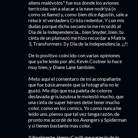
aliens malévolos" fue esa donde los aviones
terrícolas van a atacar a la nave nodriza (o
como se llame) y, como bien dice Agustín, sale a
relucir el verdadero Cristo redentor. Y con mis
dudas porque dicha secuencia me recordó al
Día de la Independencia... bien Snyder, bien, tu
cinta de un plumazo me hizo recordar a Matrix
3, Transformers 3 y Día de la Independencia. ¡¡!!
De lo positivo coincido con varias opiniones
que ya he leído por ahí, Kevin Costner lo hace
muy bien, y Diane Lane también.
Meto aquí el comentaro de mi acompañante
que fue básicamente que la fotografía no le
gustó. Me dijo que esa paleta de colores
deslavada gris/azulosa le molestó mucho, que
una cinta de super héroes debe tener mucho
color, como en los comics. Yo como nunca he
leído uno, pienso que tal vez tenga razón, de
pronto me acordé de los Avengers y Spiderman
y si tienen bastante mas color.
Y finalmente, Henry Cavill, me pareció de lo