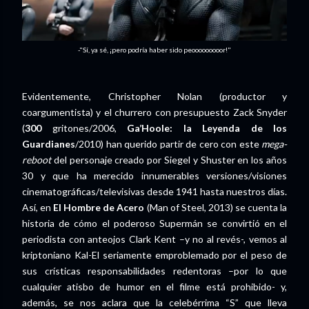
-"Sí, ya sé, ¡pero podría haber sido peooooooooor!"
Evidentemente, Christopher Nolan (productor y
coargumentista) y el churrero con presupuesto Zack Snyder
(
300
gritones/2006,
Ga’Hoole: la Leyenda de los
Guardianes
/2010) han querido partir de cero con este
mega-
reboot
del personaje creado por Siegel y Shuster en los años
30 y que ha merecido innumerables versiones/visiones
cinematográficas/televisivas desde 1941 hasta nuestros días.
Así, en
El
Hombre de Acero
(Man of Steel, 2013) se cuenta la
historia de cómo el poderoso Supermán se convirtió en el
periodista con anteojos Clark Kent –y no al revés-, vemos al
kriptoniano Kal-El seriamente emproblemado por el peso de
sus crísticas responsabilidades redentoras –por lo que
cualquier atisbo de humor en el filme está prohibido- y,
además, se nos aclara que la celebérrima “S” que lleva