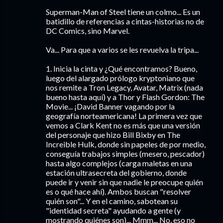
Superman-Man of Steel tiene un colmo... Es un
batidillo de referencias a cintas-historias no de
DC Comics, sino Marvel.
Va... Para que a varios se les revuelva la tripa...
1. Inicia la cinta y ¿Qué encontramos? Bueno,
luego del alargado prólogo kryptoniano que
nos remite a Tron Legacy, Avatar, Matrix (nada
bueno hasta aquí) y a Thor y Flash Gordon: The
Movie... ¡David Banner vagando por la
geografía norteamericana! La primera vez que
vemos a Clark Kent no es más que una versión
del personaje que hizo Bill Bixby en The
Increible Hulk, donde sin papeles de por medio,
conseguía trabajos simples (mesero, pescador)
hasta algo complejos (carga maletas en una
estación ultrasecreta del gobierno, donde
puede ir y venir sin que nadie le preocupe quién
es o qué hace ahí). Ambos buscan "resolver
quién son"... Y en el camino, sabotean su
"identidad secreta" ayudando a gente (y
mostrando quiénes son)... Mmm... No, eso no