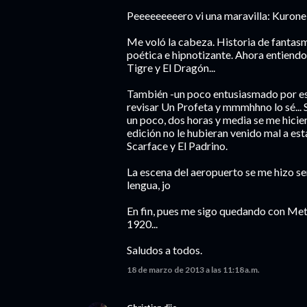
Peeeeeeeeero vi una maravilla: K
Me voló la cabeza. Historia de fantas
poética e hipnotizante. Ahora entiendo
Tigre y El Dragón...
También -un poco entusiasmado por esa
revisar Un Profeta y mmmhhno lo sé... 
un poco, dos horas y media se me hicie
edición no le hubieran venido mal a est
Scarface y El Padrino.
La escena del aeropuerto se me hizo se
lengua, jo
En fin, pues me sigo quedando con Metal
1920...
Saludos a todos.
18 de marzo de 2013 a las 11:18 a.m.