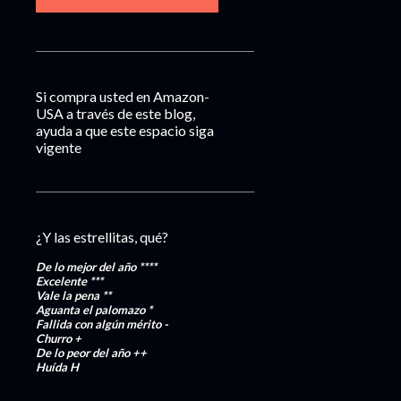
Si compra usted en Amazon-
USA a través de este blog,
ayuda a que este espacio siga
vigente
¿Y las estrellitas, qué?
De lo mejor del año
****
Excelente
***
Vale la pena
**
Aguanta el palomazo
*
Fallida con algún mérito
-
Churro
+
De lo peor del año
++
Huída
H