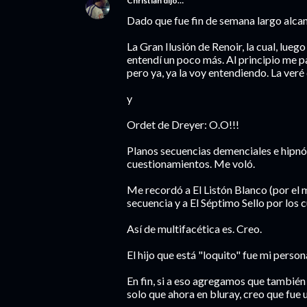
Christian
dijo…
Dado que fue fin de semana largo alcanc
La Gran Ilusión de Renoir, la cual, lueg
entendí un poco más. Al principio me 
pero ya, ya la voy entendiendo. La ver
y
Ordet de Dreyer: O.O!!!
Planos secuencias demenciales e hipnóti
cuestionamientos. Me voló.
Me recordó a El Listón Blanco (por el m
secuencia y a El Séptimo Sello por los 
Así de multifacética es. Creo.
El hijo que está "loquito" fue mi person
En fin, si a eso agregamos que tambié
solo que ahora en bluray, creo que fue u