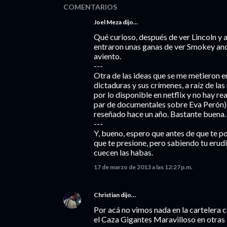
COMENTARIOS
Joel Meza
dijo…
Qué curioso, después de ver Lincoln y a
entraron unas ganas de ver Smokey and 
aviento.
---
Otra de las ideas que se me metieron en
dictaduras y sus crímenes, a raíz de la
por lo disponible en netflix y no hay 
par de documentales sobre Eva Perón)
reseñado hace un año. Bastante buena.
---
Y, bueno, espero que antes de que te p
que te presione, pero sabiendo tu erud
cuecen las habas.
17 de marzo de 2013 a las 12:27 p.m.
Christian
dijo…
Por acá no vimos nada en la cartelera 
el Caza Gigantes Maravilloso en otras 