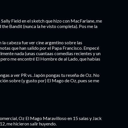
 Sally Field en el sketch que hizo con MacFarlane, me
the Bandit (nunca la he visto completa). Pos me la
 la cabeza fue ver cine argentino sobre las
s notas que han salido por el Papa Francisco. Empecé
realmente nada (unas cuantaas comedias recientes y un
 pero me encontré El Hombre de al Lado, que habías
ongas a ver PR vs. Japón pongas tu reseña de Oz. No
ición sobre (y gusto por) El Mago de Oz, pues se me
comercial, Oz El Mago Maravilloso en 15 salas y Jack
12, me hicieron salir huyendo.