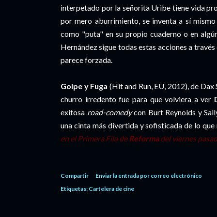
interpetado por la señorita Uribe tiene vida pro
por mero aburrimiento, se inventa a sí mismo
como "puta" en su propio cuaderno o en algún
Hernández sigue todas estas acciones a través
parece forzada.
Golpe y Fuga
(Hit and Run, EU, 2012), de Dax 
churro irredento fue para que volviera a ver
exitosa
road-comedy
con Burt Reynolds y Sall
una cinta más divertida y sofisticada de lo qu
en el Primera Fila de
Reforma
del viernes pasad
Compartir
Enviar la entrada por correo electrónico
Etiquetas:
Cartelera de cine