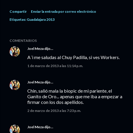
Compartir
Enviar la entrada por correo electrónico
Etiquetas:
Guadalajara 2013
COMENTARIOS
Joel Meza
dijo…
A´i me saludas al Chuy Padilla, si ves Workers.
1 de marzo de 2013 a las 11:14 p.m.
Joel Meza
dijo…
Chin, salió mala la biopic de mi pariente, el
Ganito de Oro... apenas que me iba a empezar a
firmar con los dos apellidos.
2 de marzo de 2013 a las 7:23 p.m.
Joel Meza
dijo…