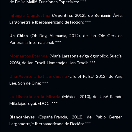
de Emilio Maillé. Funciones Especiales: ***
Infancia Clandestina
(Argentina, 2012), de Benjamín Ávila.
Largometraje Iberoamericano de Ficción: ***
Un Chico
(Oh Boy, Alemania, 2012), de Jan Ole Gerster.
Panorama Internacional: ***
Momentos Eternos
(Maria Larssons eviga ögonblick, Suecia,
2008), de Jan Troell. Homenajes: Jan Troell: ***
Una Aventura Extraordinaria
(Life of Pi, EU, 2012), de Ang
Lee. Son de Cine: ***
La Historia en la Mirada
(México, 2010), de José Ramón
Mikelajáuregui. EDOC: ***
Blancanieves
(España-Francia, 2012), de Pablo Berger.
Largometraje Iberoamericano de Ficción: ***