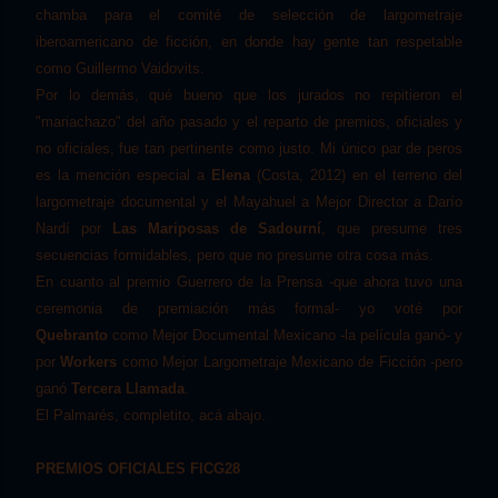
chamba para el comité de selección de largometraje
iberoamericano de ficción, en donde hay gente tan respetable
como Guillermo Vaidovits.
Por lo demás, qué bueno que los jurados no repitieron el
"mariachazo" del año pasado y el reparto de premios, oficiales y
no oficiales, fue tan pertinente como justo. Mi único par de peros
es la mención especial a
Elena
(Costa, 2012) en el terreno del
largometraje documental y el Mayahuel a Mejor Director a Darío
Nardí por
Las Maripo
s
as de Sa
do
urní
, que presume tres
secuencias formidables, pero que no presume otra cosa más.
En cuanto al premio Guerrero de la Prensa -que ahora tuvo una
ceremonia de premiación más formal- yo voté por
Quebranto
como Mejor Documental Mexicano -la película ganó- y
por
Workers
como Mejor Largometraje Mexicano de Ficción -pero
ganó
Tercera L
la
mada
.
El Palmarés, completito, acá abajo.
PREMIOS OFICIALES FICG28