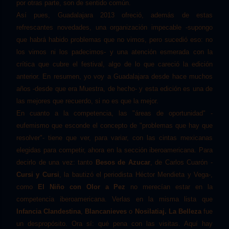
por otras parte, son de sentido común.
Así pues, Guadalajara 2013 ofreció, además de estas
refrescantes novedades, una organización impecable -supongo
que habrá habido problemas que no vimos, pero sucedió eso: no
los vimos ni los padecimos- y una atención esmerada con la
crítica que cubre el festival, algo de lo que careció la edición
anterior. En resumen, yo voy a Guadalajara desde hace muchos
años -desde que era Muestra, de hecho- y esta edición es una de
las mejores que recuerdo, si no es que la mejor.
En cuanto a la competencia, las "áreas de oportunidad" -
eufemismo que esconde el concepto de "problemas que hay que
resolver"- tiene que ver, para variar, con las cintas mexicanas
elegidas para competir, ahora en la sección iberoamericana. Para
decirlo de una vez: tanto
B
esos de A
zucar
, de Carlos Cuarón -
Cursi y Cursi
, la bautizó el periodista Héctor Mendieta y Vega-,
como
El Niño con Olor a Pez
no merecían estar en la
competencia iberoamericana. Verlas en la misma lista que
Infancia Clande
stina
,
Blancanieves
o
Nosilatiaj. La Belleza
fue
un despropósito. Ora sí: qué pena con las visitas. Aquí hay