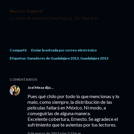
Mención Especial
La noche de enfrente
(Chile-Francia) Dir. Raúl Ruiz
Compartir
Enviar la entrada por correo electrónico
Etiquetas:
Ganadores de Guadalajara 2013
Guadalajara 2013
COMENTARIOS
Joel Meza
dijo…
Pues qué chilo por todo lo que mencionas y lo
malo, como siempre, la distribución de las
películas fallará en México. Ni modo, a
conseguirlas de alguna manera.
Excelente cobertura, Ernesto. Se agradece el
sufrimiento que te avientas por tus lectores.
9 de marzo de 2013 a las 5:23 p.m.