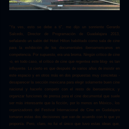
"Ya ves, esto se debe
a
ti", me dijo un sonriente Gerardo
Salcedo, Director de Programación de Guadalajara 2013,
señalando un salón del Hotel Hilton habilitado como sala de cine
para la exhibición de los documentales iberoamericanos en
competencia. Por supuesto, era una broma. Ningún crítico de cine
-o, en todo caso, el crítico de cine que regentea este blog- es tan
influyente. Lo cierto es que después de varios años de insistir en
este espacio y en otros más en dos propuestas muy concretas -
desaparecer la sección mexicana para elegir solamente buen cine
nacional y hacerlo competir con el resto de iberoamérica; y
organizar funciones de prensa para el cine documental que suele
ser más interesante que la ficción, por lo menos en México-, los
organizadores del Festival Internacional de Cine en Gudalajara
tomaron estas dos decisiones que van de acuerdo con lo que yo
proponía. Pero, claro, no fui el único que tuvo estas ideas que,