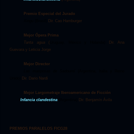
Premio Especial del Jurado
Xingu
(Brasil)
Dir. Cao Hamburger
Mejor Ópera Prima
Tanta agua
(
Uruguay, México y Holanda)
Dir. Ana
Guevara y Leticia Jorge
Mejor Director
Las mariposas de Sadourní
(Argentina, Italia y Reino
Unido)
Dir. Dario Nardi
Mejor Largometraje Iberoamericano de Ficción
Infancia clandestina
(Argentina)
Dir. Benjamín Ávila
PREMIOS PARALELOS FICG28