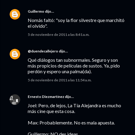
Guillermo
dijo…
Nomás faltó: "soy la flor silvestre que marchitó
el olvido".
5 de noviembre de 2011 a las 8:41 a.m.
@duendecallejero
dijo…
Qué diálogos tan subnormales. Seguro y son
más propicios de películas de sustos. Ya, pido
perdón y espero una palma(da).
5 de noviembre de 2011 a las 11:54 a.m.
Ernesto Diezmartínez
dijo…
Joel: Pero, de lejos, La Tía Alejandra es mucho
más cine que esta cosa.
Max: Probablemente. No es mala apuesta.
Guillermo: NO des ideas...