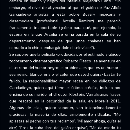
cámara en blanco y negro del infalible Alejandro Cantú. Sin
embargo, el nivel de abyección al que el guión de Paz Alicia
Garciadiego arrastra a esta pobre Bovary mexicana y
clasemediera (profesional Arcelia Ramírez) me pareció
francamente insoportable (¿cómo para qué, por ejemplo, la
escena en la que Arcelia se orina parada en la sala de su
departamento, después de que unos chalanes se han
cobrado a lo chino, embargándole el televisior?).
Se supone que la película -producida por el estimado y ubicuo
todoterreno cinematográfico Roberto Fiesco- se aventura en
el terreno del humor negro; el problema es que es un humor -
sea negro, blanco, gris o el color que usted quiera- bastante
fallido. La responsabilidad mayor recae en los diálogos de
Garciadiego, quien aquí tiene el último crédito, incluso por
encima de su marido, el director Ripstein. Van algunas frases
que rescaté en la oscuridad de la sala, en Morelia 2011.
Algunas de ellas, quiero suponer, son intencionadamente
graciosas; la mayoría de ellas, simplemente ridículas: "Me
aplastas el pecho con tus reclamos", "Mi amor ahoga, quita el
aire", "Eres la cuba libre del galán esquivo", "Me da miedo tu