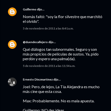
Guillermo
dijo…
Nomás faltó: "soy la flor silvestre que marchitó
el olvido".
5 de noviembre de 2011 a las 8:41 a.m.
@duendecallejero
dijo…
Qué diálogos tan subnormales. Seguro y son
más propicios de películas de sustos. Ya, pido
perdón y espero una palma(da).
5 de noviembre de 2011 a las 11:54 a.m.
Ernesto Diezmartínez
dijo…
Joel: Pero, de lejos, La Tía Alejandra es mucho
más cine que esta cosa.
Max: Probablemente. No es mala apuesta.
Guillermo: NO des ideas...