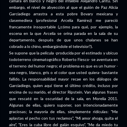
cámara en blanco y negro del infalible Alejandro Cantú. Sin
embargo, el nivel de abyección al que el guión de Paz Alicia
Garciadiego arrastra a esta pobre Bovary mexicana y
clasemediera (profesional Arcelia Ramírez) me pareció
francamente insoportable (¿cómo para qué, por ejemplo, la
escena en la que Arcelia se orina parada en la sala de su
departamento, después de que unos chalanes se han
cobrado a lo chino, embargándole el televisior?).
Se supone que la película -producida por el estimado y ubicuo
todoterreno cinematográfico Roberto Fiesco- se aventura en
el terreno del humor negro; el problema es que es un humor -
sea negro, blanco, gris o el color que usted quiera- bastante
fallido. La responsabilidad mayor recae en los diálogos de
Garciadiego, quien aquí tiene el último crédito, incluso por
encima de su marido, el director Ripstein. Van algunas frases
que rescaté en la oscuridad de la sala, en Morelia 2011.
Algunas de ellas, quiero suponer, son intencionadamente
graciosas; la mayoría de ellas, simplemente ridículas: "Me
aplastas el pecho con tus reclamos", "Mi amor ahoga, quita el
aire", "Eres la cuba libre del galán esquivo", "Me da miedo tu