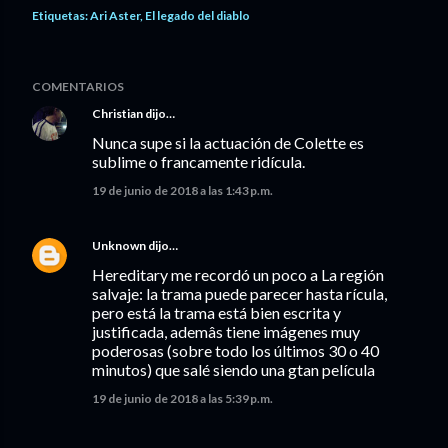
Etiquetas:
Ari Aster
El legado del diablo
COMENTARIOS
Christian
dijo…
Nunca supe si la actuación de Colette es
sublime o francamente ridícula.
19 de junio de 2018 a las 1:43 p.m.
Unknown
dijo…
Hereditary me recordó un poco a La región
salvaje: la trama puede parecer hasta rícula,
pero está la trama está bien escrita y
justificada, ademâs tiene imágenes muy
poderosas (sobre todo los últimos 30 o 40
minutos) que salé siendo una gtan película
19 de junio de 2018 a las 5:39 p.m.