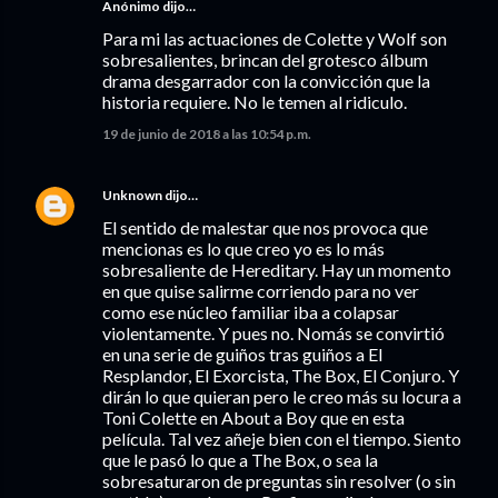
Anónimo dijo…
Para mi las actuaciones de Colette y Wolf son
sobresalientes, brincan del grotesco álbum
drama desgarrador con la convicción que la
historia requiere. No le temen al ridiculo.
19 de junio de 2018 a las 10:54 p.m.
Unknown
dijo…
El sentido de malestar que nos provoca que
mencionas es lo que creo yo es lo más
sobresaliente de Hereditary. Hay un momento
en que quise salirme corriendo para no ver
como ese núcleo familiar iba a colapsar
violentamente. Y pues no. Nomás se convirtió
en una serie de guiños tras guiños a El
Resplandor, El Exorcista, The Box, El Conjuro. Y
dirán lo que quieran pero le creo más su locura a
Toni Colette en About a Boy que en esta
película. Tal vez añeje bien con el tiempo. Siento
que le pasó lo que a The Box, o sea la
sobresaturaron de preguntas sin resolver (o sin