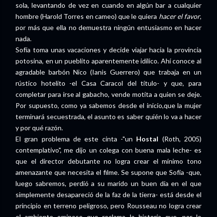
sola, levantando de vez en cuando en algún bar a cualquier
hombre (Harold Torres en cameo) que le quiera
hacer el favor
,
por más que ella no demuestra ningún entusiasmo en hacer
nada.
Sofía toma unas vacaciones y decide viajar hacia la provincia
potosina, en un pueblito aparentemente idílico. Ahí conoce al
agradable barbón Nico (Ianis Guerrero) que trabaja en un
rústico hotelito -el Casa Caracol del título- y que, para
completar para irse al gabacho, vende motita a quien se deje.
Por supuesto, como ya sabemos desde el inicio,que la mujer
terminará secuestrada, el asunto es saber quién lo va a hacer
y por qué razón.
El gran problema de este cinta -"un
Hostal
(Roth, 2005)
contemplativo", me dijo un colega con buena mala leche- es
que el director debutante no logra crear el mínimo tono
amenazante que necesita el filme. Se supone que Sofía -que,
luego sabremos, perdió a su marido un buen día en el que
simplemente desapareció de la faz de la tierra- está desde el
principio en terreno peligroso, pero Rousseau no logra crear
el ambiente ominoso que reclama la historia que, por lo