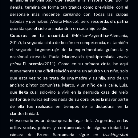
demás, termina de forma tan trágica como previsible, con el
personaje más inocente cargando con todas las culpas
habidas y por haber. ¡Visita México!, pero recuerda, oh, patria
querida que el cielo un malandrín en cada hijo te dio.
Cuadros en la oscuridad
(México-Argentina-Alemania,
2017), la segunda cinta de ficción en competencia, es también
el segundo largometraje de la experimentada guionista y
ocasional cineasta Paula Markovitch (multipremiada
opera
prima
El premio
/2011). Como en su primera cinta, he aquí
nuevamente una difícil relación entre un adulto y un niño, solo
que esta vez no se trata de una madre y su hija, sino de un
anciano pintor comunista, Marco, y un niño de la calle, Luis,
que llega cual solovino a vivir en la derruida casa del viejo
pintor que nunca exhibió nada de su obra, pues la mayor parte
de ella fue realizada en tiempos de la dictadura, en la
clandestinidad.
El escenario es un depauperado lugar de la Argentina, en las
orillas sucias, pobres y contaminadas de alguna ciudad. La
cámara de Bruno Santamaría sigue en
tracking-shot