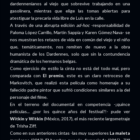
dardennenianos al viejo que sobrevive trabajando en una
gasolinera, mientras que elige las tomas abiertas para
atestiguar la precaria vida libre de Luis en la calle.
A través de una abrupta edición
ad-hoc
-responsabilidad de
Paloma López Carrillo, Martín Sappia y Karen Gómez Nava- se
nos muestran los retazos de vida en común del viejo y el niño
que, temáticamente, nos remiten de nuevo a la obra
humanista de los Dardennes, solo que sin la contundencia
dramática de los hermanos belgas.
Como ejercicio de estilo la cinta no está del todo mal, pero
comparada con
El premio
, este es un claro retroceso de
Markovitch, que realizó esta película como homenaje a su
fallecido padre pintor que sufrió condiciones similares a la del
personaje del filme.
En el terreno del documental en competencia -¡quince
películas... ¿por los quince años del festival?!- pude ver
Witkin y Witkin
(México, 2017), el más reciente largometraje
de Trisha Ziff.
Como en sus anteriores cintas -las muy superiores
La maleta