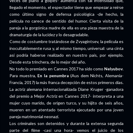
veces de plano a golpes- aumenta con tal intensidad que,
llegado el momento, el espectador tiene que empezar a reírse
como último signo de defensa psicológica -de hecho, la
película no carece de sentido del humor. Cierta visita de la
pareja a la gorgónica madre de ella es una pieza maestra de la
dramaturgia de la lucidez y lo desagradable.
Como de costumbre tratándose de Zvyagintsev, la película es
inocultablemente rusa y, al mismo tiempo, universal: una cinta
así podría haberse realizado en nuestro país, por ejemplo.
Desde esta trinchera, de lo mejor del año.
No todo lo premiado en Cannes 2017 ha sido como
Nelyubov
.
Para muestra,
En la penumbra
(Aus dem Nichts, Alemania-
Francia, 2017) la más franca decepción de estos primeros días.
La actriz alemana internacionalizada Diane Kruger -ganadora
del premio a Mejor Actriz en Cannes 2017- interpreta a una
mujer cuyo marido, de origen turco, y su hijito de seis años,
mueren en un atentado terrorista ejecutado por una joven
pareja matrimonial neonazi.
Los criminales son detenidos y durante la extensa segunda
parte del filme -casi una hora- vemos el juicio de los