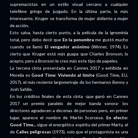
supremacistas en un estilo visual cercano a cualquier
telefilme gringo de juzgado. En la última parte, la más
interesante, Kruger se transforma de mujer doliente a mujer
de acción.
Esto salva, hasta cierto punto, a la película de la ignominia
total, pero debo decir que
En la penumbra
me gustó mucho
cuando se llamó
El vengador anónimo
(Winner, 1974). Es
cierto que Kruger está más guapa que Charles Bronson, lo
acepto, pero a Bronson le creo más este tipo de papeles.
La tercera cinta presentada en Cannes 2017 y exhibida en
Morelia es
Good Time: Viviendo al límite
(Good Time, EU,
2017), el más reciente largometraje de los hermanos Benny y
Josh Safdie.
En los créditos finales de esta cinta -que ganó en Cannes
2017 un premio paralelo de mejor banda sonora- los
directores agradecen a decenas de personas pero, en primer
lugar, aparece el nombre de Martin Scorsese.
En efecto:
Good Time...
sigue el energético espíritu del primer Marty, el
de
Calles peligrosas
(1973), solo que el protagonista es una