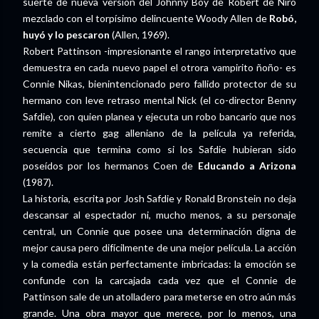
suerte de nueva versión del Johnny Boy de Robert de Niro
mezclado con el torpísimo delincuente Woody Allen de
Robó,
huyó y lo pescaron
(Allen, 1969).
Robert Pattinson -impresionante el rango interpretativo que
demuestra en cada nuevo papel el otrora vampirito ñoño- es
Connie Nikas, bienintencionado pero fallido protector de su
hermano con leve retraso mental Nick (el co-director Benny
Safdie), con quien planea y ejecuta un robo bancario que nos
remite a cierto gag alleniano de la película ya referida,
secuencia que termina como si los Safdie hubieran sido
poseídos por los hermanos Coen de
Educando a Arizona
(1987).
La historia, escrita por Josh Safdie y Ronald Bronstein no deja
descansar al espectador ni, mucho menos, a su personaje
central, un Connie que posee una determinación digna de
mejor causa pero difícilmente de una mejor película. La acción
y la comedia están perfectamente imbricadas: la emoción se
confunde con la carcajada cada vez que el Connie de
Pattinson sale de un atolladero para meterse en otro aún más
grande. Una obra mayor que merece, por lo menos, una