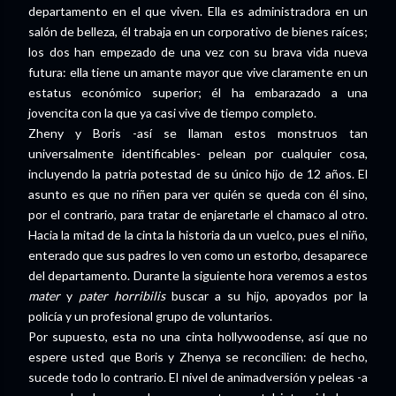
departamento en el que viven. Ella es administradora en un
salón de belleza, él trabaja en un corporativo de bienes raíces;
los dos han empezado de una vez con su brava vida nueva
futura: ella tiene un amante mayor que vive claramente en un
estatus económico superior; él ha embarazado a una
jovencita con la que ya casi vive de tiempo completo.
Zheny y Boris -así se llaman estos monstruos tan
universalmente identificables- pelean por cualquier cosa,
incluyendo la patria potestad de su único hijo de 12 años. El
asunto es que no riñen para ver quién se queda con él sino,
por el contrario, para tratar de enjaretarle el chamaco al otro.
Hacia la mitad de la cinta la historia da un vuelco, pues el niño,
enterado que sus padres lo ven como un estorbo, desaparece
del departamento. Durante la siguiente hora veremos a estos
mater
y
pater horribilis
buscar a su hijo, apoyados por la
policía y un profesional grupo de voluntarios.
Por supuesto, esta no una cinta hollywoodense, así que no
espere usted que Boris y Zhenya se reconcilien: de hecho,
sucede todo lo contrario. El nivel de animadversión y peleas -a