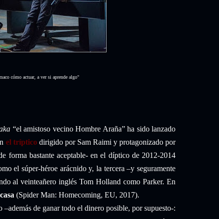
maco cómo actuar, a ver si aprende algo"
aka
“el amistoso vecino Hombre Araña” ha sido lanzado
en
el tríptico
dirigido por Sam Raimi y protagonizado por
 forma bastante aceptable- en el díptico de 2012-2014
o el súper-héroe arácnido y, la tercera –y seguramente
iendo al veinteañero inglés Tom Holland como Parker. En
 casa
(Spider Man: Homecoming, EU, 2017).
ro –además de ganar todo el dinero posible, por supuesto-: