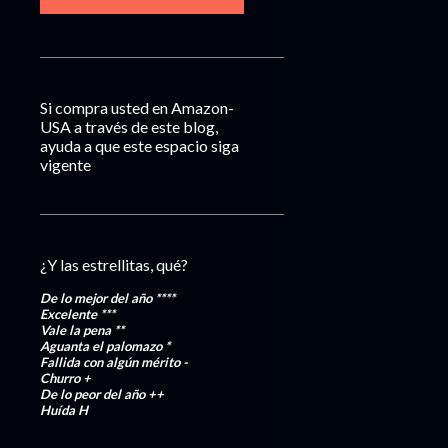
Si compra usted en Amazon-
USA a través de este blog,
ayuda a que este espacio siga
vigente
¿Y las estrellitas, qué?
De lo mejor del año
****
Excelente
***
Vale la pena
**
Aguanta el palomazo
*
Fallida con algún mérito
-
Churro
+
De lo peor del año
++
Huída
H