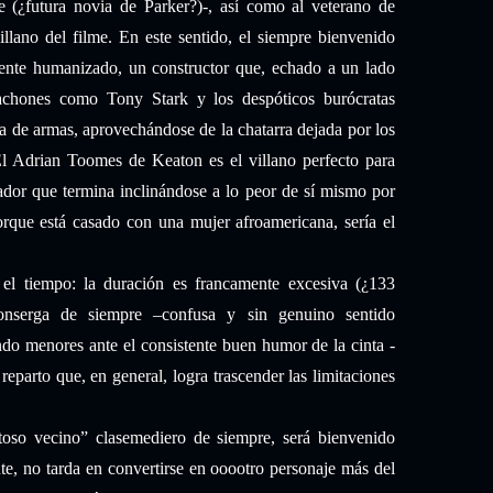
 (¿futura novia de Parker?)-, así como al veterano de
villano del filme. En este sentido, el siempre bienvenido
nte humanizado, un constructor que, echado a un lado
cachones como Tony Stark y los despóticos burócratas
ta de armas, aprovechándose de la chatarra dejada por los
 El Adrian Toomes de Keaton es el villano perfecto para
jador que termina inclinándose a lo peor de sí mismo por
orque está casado con una mujer afroamericana, sería el
 el tiempo: la duración es francamente excesiva (¿133
onserga de siempre –confusa y sin genuino sentido
ndo menores ante el consistente buen humor de la cinta -
reparto que, en general, logra trascender las limitaciones
toso vecino” clasemediero de siempre, será bienvenido
te, no tarda en convertirse en ooootro personaje más del