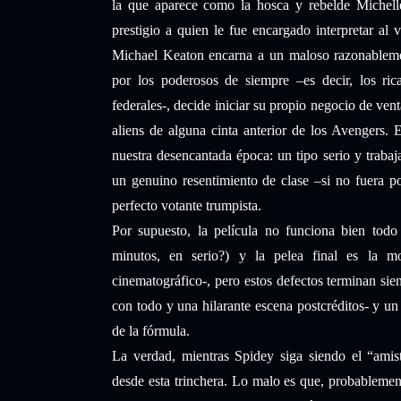
la que aparece como la hosca y rebelde Michelle
prestigio a quien le fue encargado interpretar al 
Michael Keaton encarna a un maloso razonableme
por los poderosos de siempre –es decir, los ri
federales-, decide iniciar su propio negocio de ven
aliens de alguna cinta anterior de los Avengers.
nuestra desencantada época: un tipo serio y traba
un genuino resentimiento de clase –si no fuera p
perfecto votante trumpista.
Por supuesto, la película no funciona bien todo
minutos, en serio?) y la pelea final es la m
cinematográfico-, pero estos defectos terminan sie
con todo y una hilarante escena postcréditos- y un 
de la fórmula.
La verdad, mientras Spidey siga siendo el “amis
desde esta trinchera. Lo malo es que, probablemen