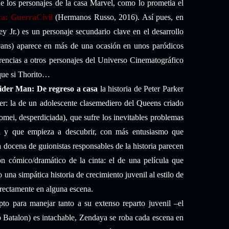
 de los personajes de la casa Marvel, como lo prometía el
ca: GuerraCivil
(Hermanos Russo, 2016). Así pues, en
 Jr.) es un personaje secundario clave en el desarrollo
ans) aparece en más de una ocasión en unos paródicos
ferencias a otros personajes del Universo Cinematográfico
 que si Thorito…
ider Man: De regreso a casa
la historia de Peter Parker
rker: la de un adolescente clasemediero del Queens criado
mei, desperdiciada), que sufre los inevitables problemas
na y que empieza a descubrir, con más entusiasmo que
 docena de guionistas responsables de la historia parecen
ón cómico/dramático de la cinta: el de una película que
 una simpática historia de crecimiento juvenil al estilo de
rectamente en alguna escena.
pto para manejar tanto a su extenso reparto juvenil –el
Batalon) es intachable, Zendaya se roba cada escena en