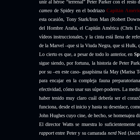
unir al héroe “terrenal” Peter Parker con el resto
cameo
de Spidey en el bodriazo
Capitán Améri
esta ocasión, Tony Stark/Iron Man (Robert Downey
del Hombre Araña, el Capitán América (Chris Ev
vídeos instruccionales, y la cinta está llena de re
de la Marvel –que si la Viuda Negra, que si Hulk,
Lo cierto es que, a pesar de todo lo anterior, en
Sp
sigue siendo, por fortuna, la historia de Peter Pa
por su –en este caso- guapísima tía May (Marisa To
para encajar en la compleja fauna preparatoria
efectividad, cómo usar sus súper-poderes. La media
haber tenido muy claro cuál debería ser el coraz
funciona, desde el inicio y hasta su desenlace, como
John Hughes cuyo cine, de hecho, se homenajea di
El director Watts se muestra lo suficientemente a
rapport
entre Peter y su camarada
nerd
Ned (Jacob 