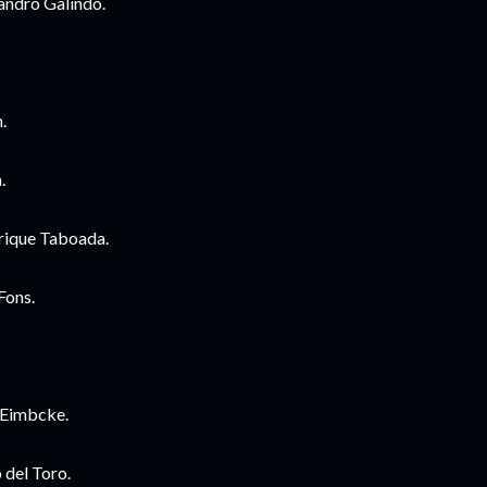
andro Galindo.
.
.
nrique Taboada.
Fons.
 Eimbcke.
 del Toro.