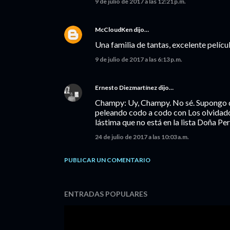
9 de julio de 2017 a las 12:21 p.m.
McCloudKen
dijo…
Una familia de tantas, excelente pelíc
9 de julio de 2017 a las 6:13 p.m.
Ernesto Diezmartínez
dijo…
Champy: Uy, Champy. No sé. Supongo qu
peleando codo a codo con Los olvidado
lástima que no está en la lista Doña Pe
24 de julio de 2017 a las 10:03 a.m.
PUBLICAR UN COMENTARIO
ENTRADAS POPULARES