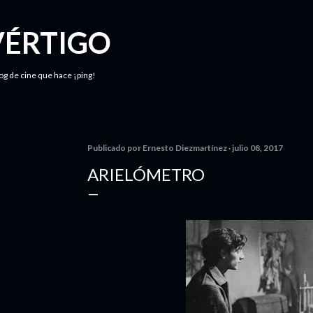
Ir al contenido principal
VÉRTIGO
log de cine que hace ¡ping!
Publicado por
Ernesto Diezmartínez
julio 08, 2017
ARIELÓMETRO