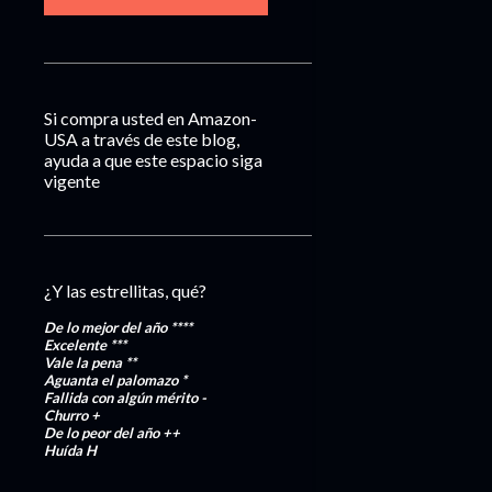
Si compra usted en Amazon-
USA a través de este blog,
ayuda a que este espacio siga
vigente
¿Y las estrellitas, qué?
De lo mejor del año
****
Excelente
***
Vale la pena
**
Aguanta el palomazo
*
Fallida con algún mérito
-
Churro
+
De lo peor del año
++
Huída
H