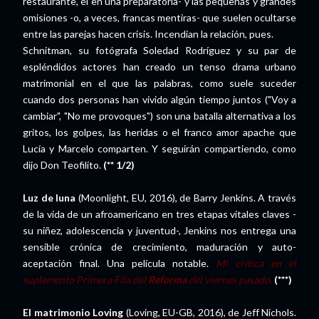
restaurante, él en una preparatoria- y las pequeñas y grandes
omisiones -o, a veces, francas mentiras- que suelen ocultarse
entre las parejas hacen crisis. Incendian la relación, pues.
Schnitman, su fotógrafa Soledad Rodríguez y su par de
espléndidos actores han creado un tenso drama urbano
matrimonial en el que las palabras, como suele suceder
cuando dos personas han vivido algún tiempo juntos ("Voy a
cambiar", "No me provoques") son una batalla alternativa a los
gritos, los golpes, las heridas o el franco amor apache que
Lucía y Marcelo comparten. Y seguirán compartiendo, como
dijo Don Teofilito.
(** 1/2)
Luz de luna
(Moonlight, EU, 2016), de Barry Jenkins. A través
de la vida de un afroamericano en tres etapas vitales claves -
su niñez, adolescencia y juventud-, Jenkins nos entrega una
sensible crónica de crecimiento, maduración y auto-
aceptación final. Una película notable.
Mi crítica en el
suplemento Primera Fila del
Reforma
del viernes pasado.
(***)
El matrimonio Loving
(Loving, EU-GB, 2016), de Jeff Nichols.