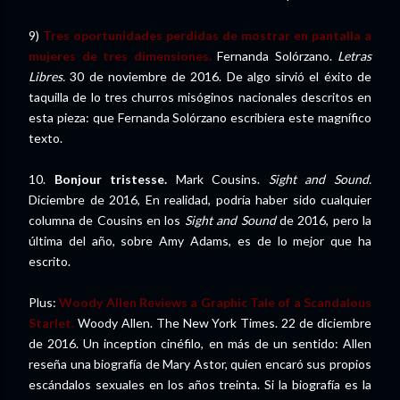
9)
Tres oportunidades perdidas de mostrar en pantalla a
mujeres de tres dimensiones.
Fernanda Solórzano.
Letras
Libres.
30 de noviembre de 2016. De algo sirvió el éxito de
taquilla de lo tres churros misóginos nacionales descritos en
esta pieza: que Fernanda Solórzano escribiera este magnífico
texto.
10.
Bonjour tristesse.
Mark Cousins.
Sight and Sound.
Diciembre de 2016, En realidad, podría haber sido cualquier
columna de Cousins en los
Sight and Sound
de 2016,
pero la
última del año, sobre Amy Adams, es de lo mejor que ha
escrito.
Plus:
Woody Allen Reviews a Graphic Tale of a Scandalous
Starlet.
Woody Allen. The New York Times. 22 de diciembre
de 2016. Un inception cinéfilo, en más de un sentido: Allen
reseña una biografía de Mary Astor, quien encaró sus propios
escándalos sexuales en los años treinta. Si la biografía es la