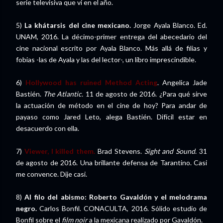
serie televisiva que vi en el año.
5)
La khátarsis del cine mexicano.
Jorge Ayala Blanco. Ed.
UNAM, 2016. La décimo-primer entrega del abecedario del
cine nacional escrito por Ayala Blanco. Más allá de filias y
fobias -las de Ayala y las del lector-, un libro imprescindible.
6)
Hollywood has ruined Method Acting
. Angelica Jade
Bastién.
The Atlantic
.
11 de agosto de 2016. ¿Para qué sirve
la actuación de método en el cine de hoy? Para andar de
payaso como Jared Leto, alega Bastién. Difícil estar en
desacuerdo con ella.
7)
Viewer, I killed them.
Brad Stevens.
Sight and Sound
.
31
de agosto de 2016. Una brillante defensa de Tarantino. Casi
me convence. Dije casi.
8)
Al filo del abismo: Roberto Gavaldón y el melodrama
negro.
Carlos Bonfil. CONACULTA, 2016. Sólido estudio de
Bonfil sobre el
film noir
a la mexicana realizado por Gavaldón.