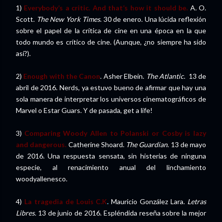
1)
Everybody’s a critic. And that’s how it should be.
A. O.
Scott.
The New York Times
. 30 de enero. Una lúcida reflexión
sobre el papel de la crítica de cine en una época en la que
todo mundo es crítico de cine. (Aunque, ¿no siempre ha sido
así?).
2)
Enough with the Canon
. Asher Elbein.
The Atlantic
. 13 de
abril de 2016. Nerds, ya estuvo bueno de afirmar que hay una
sola manera de interpretar los universos cinematográficos de
Marvel o Estar Guars. Y de pasada, get a life!
3)
Comparing Woody Allen to Polanski or Cosby is lazy
and dangerous.
Catherine Shoard.
The Guardian
. 13 de mayo
de 2016. Una respuesta sensata, sin histerias de ninguna
especie, al renacimiento anual del linchamiento
woodyallenesco.
4)
La tragedia de Louis C.K
.
Mauricio González Lara.
Letras
Libres.
13 de junio de 2016. Espléndida reseña sobre la mejor