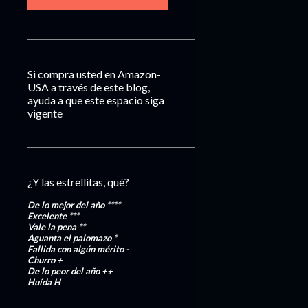
Si compra usted en Amazon-
USA a través de este blog,
ayuda a que este espacio siga
vigente
¿Y las estrellitas, qué?
De lo mejor del año
****
Excelente
***
Vale la pena
**
Aguanta el palomazo
*
Fallida con algún mérito
-
Churro
+
De lo peor del año
++
Huída
H