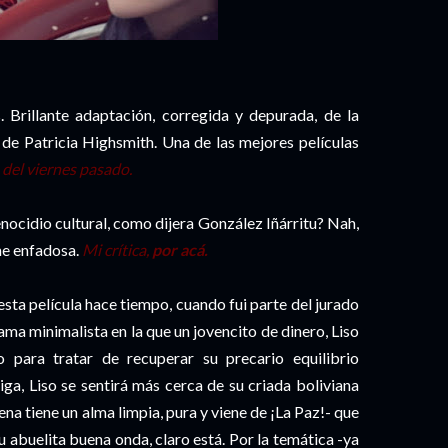
Brillante adaptación, corregida y depurada, de la
, de Patricia Highsmith. Una de las mejores películas
 del viernes pasado.
nocidio cultural, como dijera González Iñárritu? Nah,
he enfadosa.
Mi crítica,
por acá.
esta película hace tiempo, cuando fui parte del jurado
ma minimalista en la que un jovencito de dinero, Liso
o para tratar de recuperar su precario equilibrio
iga, Liso se sentirá más cerca de su criada boliviana
ena tiene un alma limpia, pura y viene de ¡La Paz!- que
 abuelita buena onda, claro está. Por la temática -ya