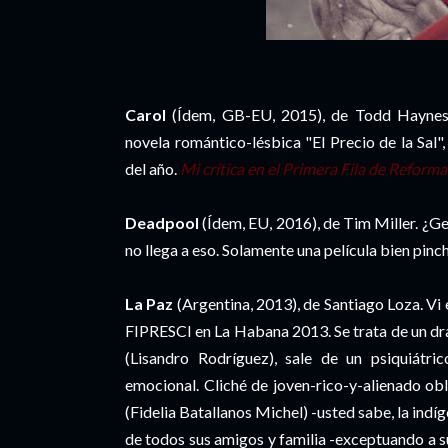
Carol
(Ídem, GB-EU, 2015), de Todd Haynes. 
novela romántico-lésbica "El Precio de la Sal"
del año.
Mi crítica en el Primera Fila de Reforma
Deadpool
(Ídem, EU, 2016), de Tim Miller. ¿Ge
no llega a eso. Solamente una película bien pinc
La Paz
(Argentina, 2013), de Santiago Loza. Vi 
FIPRESCI en La Habana 2013. Se trata de un dra
(Lisandro Rodríguez), sale de un psiquiátric
emocional. Cliché de joven-rico-y-alienado obl
(Fidelia Batallanos Michel) -usted sabe, la indíg
de todos sus amigos y familia -exceptuando a su