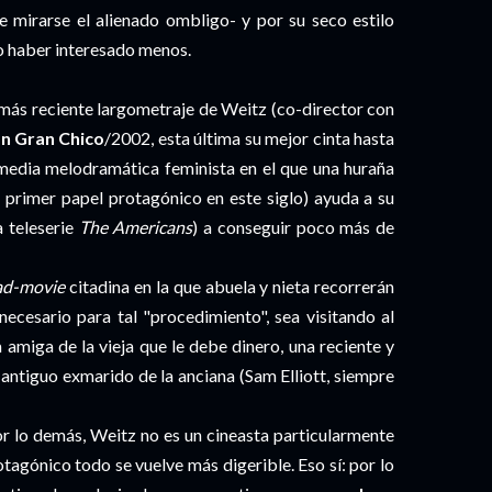
e mirarse el alienado ombligo- y por su seco estilo
do haber interesado menos.
más reciente largometraje de Weitz (co-director con
n Gran Chico
/2002, esta última su mejor cinta hasta
edia melodramática feminista en el que una huraña
u primer papel protagónico en este siglo) ayuda a su
a teleserie
The Americans
) a conseguir poco más de
ad-movie
citadina en la que abuela y nieta recorrerán
 necesario para tal "procedimiento", sea visitando al
 amiga de la vieja que le debe dinero, una reciente y
 antiguo exmarido de la anciana (Sam Elliott, siempre
Por lo demás, Weitz no es un cineasta particularmente
otagónico todo se vuelve más digerible. Eso sí: por lo