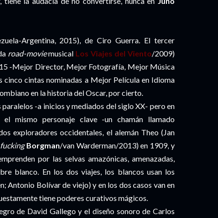
r, tiene la audacia de no convertirse, nunca en
Juno
uela-Argentina, 2015), de Ciro Guerra. El tercer
ida
road-movie
musical
Los Viajes del Viento
/2009)
015 -Mejor Director, Mejor Fotografía, Mejor Música
as cinco cintas nominadas a Mejor Película en Idioma
ombiano en la historia del Oscar, por cierto.
paralelos -a inicios y mediados del siglo XX- pero en
n el mismo personaje clave -un chamán llamado
 dos exploradores occidentales, el alemán Theo (Jan
fucking
Borgman
/van Warderman/2013) en 1909, y
emprenden por las selvas amazónicas, amenazadas,
bre blanco. En los dos viajes, los blancos usan los
; Antonio Bolívar de viejo) y en los dos casos van en
upuestamente tiene poderes curativos mágicos.
egro de David Gallego y el diseño sonoro de Carlos