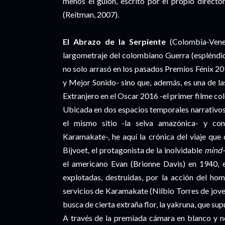
menos el guion, escrito por el propio directo
(Reitman, 2007).
El Abrazo de la Serpiente
(Colombia-Venez
largometraje del colombiano Guerra (esplénd
no solo arrasó en los pasados Premios Fénix 2
y Mejor Sonido- sino que, además, es una de l
Extranjero en el Oscar 2016 -el primer filme col
Ubicada en dos espacios temporales narrativos 
el mismo sitio -la selva amazónica- y co
Karamakate-, he aquí la crónica del viaje que
Bijvoet, el protagonista de la inolvidable
mind-
el americano Evan (Brionne Davis) en 1940, 
explotadas, destruidas, por la acción del hom
servicios de Karamakate (Nilbio Torres de joven
busca de cierta extraña flor, la yakruna, que s
A través de la premiada cámara en blanco y n