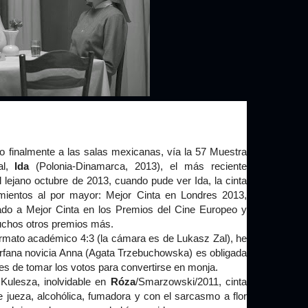
o finalmente a las salas mexicanas, vía la 57 Muestra
l,
Ida
(Polonia-Dinamarca, 2013), el más reciente
lejano octubre de 2013, cuando pude ver Ida, la cinta
imientos al por mayor: Mejor Cinta en Londres 2013,
do a Mejor Cinta en los Premios del Cine Europeo y
muchos otros premios más.
ormato académico 4:3 (la cámara es de Lukasz Zal), he
huérfana novicia Anna (Agata Trzebuchowska) es obligada
es de tomar los votos para convertirse en monja.
Kulesza, inolvidable en
Róza
/Smarzowski/2011, cinta
e jueza, alcohólica, fumadora y con el sarcasmo a flor