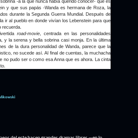
u sobrina -a la que nunca había querido conocer- que es
tein y que sus papás -Wanda es hermana de Roza, la
tados durante la Segunda Guerra Mundial. Después de
da ir al pueblo en donde vivían los Lebenstein para que
o recuerda.
vertida
road-movie
, centrada en las personalidades
, y la serena y bella sobrina casi monja. En la última
nes de la dura personalidad de Wanda, parece que la
óstico, no sucede así. Al final de cuentas, la muchacha
que no pudo ser o como esa Anna que es ahora. La cinta
to.
wlikowski
peos del este hacen grandes dramas libres —en lo