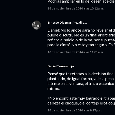
Podrías ampliar en lo del desenlace dis
16 de noviembre de 2014 a las 10:12 a.m.
Ernesto Diezmartínez
dijo…
Daniel: No lo anoté para no revelar el d
puede discutir. No es un final arbitrari
refiero al suicidio de la tía, por supue
para la cinta? No estoy tan seguro. En fi
16 de noviembre de 2014 a las 11:01 a.m.
Daniel Touron dijo…
Pensé que te referías a la decisión final
planteado, de igual forma, vale la pena 
latente en la ventana, el trazo escénic
mismo.
¿No encontraste muy logrado el trabajo
cabeza el choque, o el cortejo erótico,
16 de noviembre de 2014 a las 8:27 p.m.