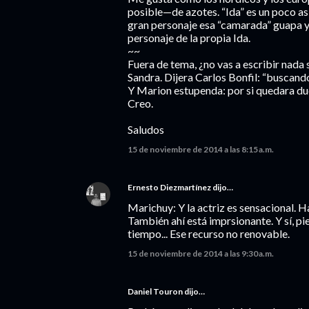
posible—de azotes. “Ida” es un poco así
gran personaje esa “camarada” guapa y
personaje de la propia Ida.
~~
Fuera de tema, ¿no vas a escribir nada 
Sandra. Dijera Carlos Bonfil: “buscando
Y Marion estupenda: por si quedara dud
Creo.
Saludos
15 de noviembre de 2014 a las 8:15 a.m.
Ernesto Diezmartínez
dijo…
Marichuy: Y la actriz es sensacional. Ha
También ahí está imprsionante. Y sí, pie
tiempo... Ese recurso no renovable.
15 de noviembre de 2014 a las 9:30 a.m.
Daniel Touron dijo…