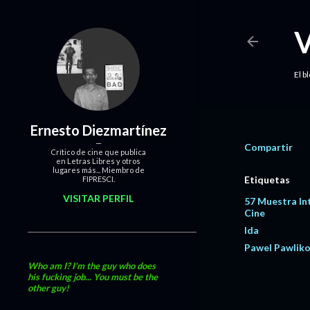
El b
Ernesto Diezmartínez
Compartir
Crítico de cine que publica
en Letras Libres y otros
lugares más... Miembro de
Etiquetas
FIPRESCI.
VISITAR PERFIL
57 Muestra In
Cine
Ida
Pawel Pawlik
Who am I? I'm the guy who does
his fucking job... You must be the
other guy!