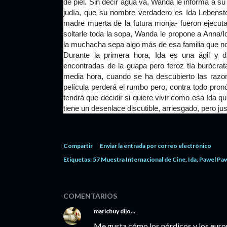
de piel. Sin decir agua va, Wanda le informa a s
judía, que su nombre verdadero es Ida Lebens
madre muerta de la futura monja- fueron ejecu
soltarle toda la sopa, Wanda le propone a Anna/I
la muchacha sepa algo más de esa familia que n
Durante la primera hora, Ida es una ágil y di
encontradas de la guapa pero feroz tía burócrata
media hora, cuando se ha descubierto las razo
película perderá el rumbo pero, contra todo pron
tendrá que decidir si quiere vivir como esa Ida 
tiene un desenlace discutible, arriesgado, pero jus
Compartir
Enviar la entrada por correo electrónico
Etiquetas:
57 Muestra Internacional de Cine
Ida
Pawel Pa
COMENTARIOS
marichuy
dijo…
Me gusta cómo los nórdicos y los euro