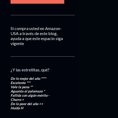
Si compra usted en Amazon-
USA a través de este blog,
ayuda a que este espacio siga
vigente
¿Y las estrellitas, qué?
De lo mejor del año
****
Excelente
***
Vale la pena
**
Aguanta el palomazo
*
Fallida con algún mérito
-
Churro
+
De lo peor del año
++
Huída
H