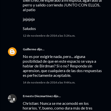
bien creo, he esperado a mi esposa, agarrado al
perro y salido corriendo JUNTO CON ELLOS,
al patio
jajajaja
Saludos
12 de noviembre de 2014 a las 5:24 a.m.
Guillermo
dijo…
No es por exigirle nada, pero... alguna
posibilidad de que en este espacio se vaya a
hablar de Birdman? Si o no? Responda sin
aprension, que cualquiera de las dos respuestas
es perfectamente aceptable.
14 de noviembre de 2014 a las 9:44 a.m.
Ernesto Diezmartínez
dijo…
Christian: Nunca se me acomodó en los
horarios. Y, bueno, como dura más de tres