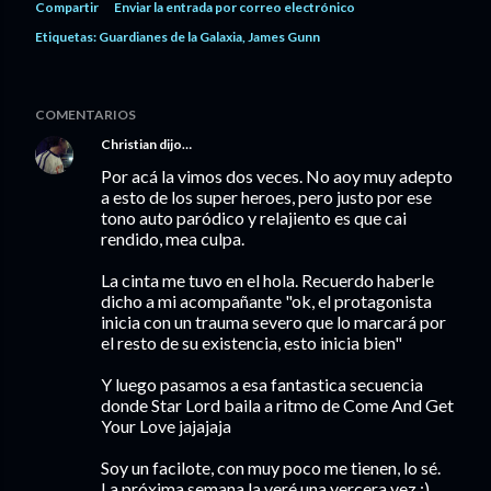
Compartir
Enviar la entrada por correo electrónico
Etiquetas:
Guardianes de la Galaxia
James Gunn
COMENTARIOS
Christian
dijo…
Por acá la vimos dos veces. No aoy muy adepto
a esto de los super heroes, pero justo por ese
tono auto paródico y relajiento es que cai
rendido, mea culpa.
La cinta me tuvo en el hola. Recuerdo haberle
dicho a mi acompañante "ok, el protagonista
inicia con un trauma severo que lo marcará por
el resto de su existencia, esto inicia bien"
Y luego pasamos a esa fantastica secuencia
donde Star Lord baila a ritmo de Come And Get
Your Love jajajaja
Soy un facilote, con muy poco me tienen, lo sé.
La próxima semana la veré una yercera vez :)