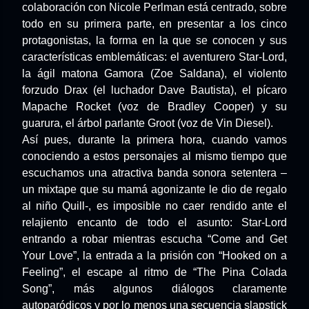
colaboración con Nicole Perlman está centrado, sobre
todo en su primera parte, en presentar a los cinco
protagonistas, la forma en la que se conocen y sus
características emblemáticas: el aventurero Star-Lord,
la ágil matona Gamora (Zoe Saldana), el violento
forzudo Drax (el luchador Dave Bautista), el pícaro
Mapache Rocket (voz de Bradley Cooper) y su
guarura, el árbol parlante Groot (voz de Vin Diesel).
Así pues, durante la primera hora, cuando vamos
conociendo a estos personajes al mismo tiempo que
escuchamos una atractiva banda sonora setentera –
un mixtape que su mamá agonizante le dio de regalo
al niño Quill-, es imposible no caer rendido ante el
relajiento encanto de todo el asunto: Star-Lord
entrando a robar mientras escucha “Come and Get
Your Love”, la entrada a la prisión con “Hooked on a
Feeling”, el escape al ritmo de “The Pina Colada
Song”, más algunos diálogos claramente
autoparódicos y por lo menos una secuencia slapstick