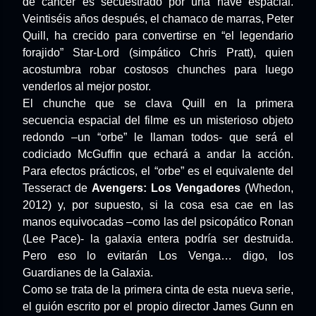
de cáncer es secuestrado por una nave espacial.
Veintiséis años después, el chamaco de marras, Peter
Quill, ha crecido para convertirse en “el legendario
forajido” Star-Lord (simpático Chris Pratt), quien
acostumbra robar costosos chunches para luego
venderlos al mejor postor.
El chunche que se clava Quill en la primera
secuencia espacial del filme es un misterioso objeto
redondo –un “orbe” le llaman todos- que será el
codiciado McGuffin que echará a andar la acción.
Para efectos prácticos, el “orbe” es el equivalente del
Tesseract de
Avengers: Los Vengadores
(Whedon,
2012) y, por supuesto, si la cosa esa cae en las
manos equivocadas –como las del psicopático Ronan
(Lee Pace)- la galaxia entera podría ser destruida.
Pero eso lo evitarán Los Venga… digo, los
Guardianes de la Galaxia.
Como se trata de la primera cinta de esta nueva serie,
el guión escrito por el propio director James Gunn en