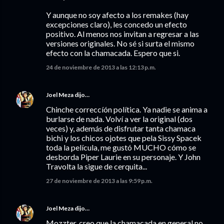
Y aunque no soy afecto a los remakes (hay
excepciones claro), les concedo un efecto
positivo. Al menos nos invitan a regresar a las
versiones originales. No sé si surta el mismo
efecto con la chamacada. Espero que si.
24 de noviembre de 2013 a las 12:13 p.m.
Joel Meza
dijo…
Chinche correccíón política. Ya nadie se anima a
burlarse de nada. Volví a ver la original (dos
veces) y, además de disfrutar tanta chamaca
bichi y los chicos ojotes que pela Sissy Spacek
toda la película, me gustó MUCHO cómo se
desborda Piper Laurie en su personaje. Y John
Travolta la sigue de cerquita...
27 de noviembre de 2013 a las 9:59 p.m.
Joel Meza
dijo…
Mozzter, creo que la chamacada en general no