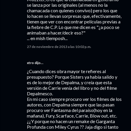
se lanza por las originales (al menos no la
chamacada con quienes convivo) pero los que
lo hacen se llevan sorpresas que, efectivamente,
tienen que ver con encontrar películas previas a
la fiebre de C.P. Lo que me dicen es "¿a poco se
animaban a hacer/decir eso?"
... en mish tiemposh...
27 de noviembre de 2013 a las 10:02 p.m.
xtro dijo…
¿Cuando dices obra mayor te refieres al
presupuesto? Porque Sisters ya había salido y
es de lo mejor de Depalma, y creía que esta
versión de Carrie venía del libro y no del filme
Depalmesco.
En mi caso siempre procuro ver los filmes de los
autores, con Depalma siempre que las pasan
procuro ver Fantasma del paraíso(hoy en la
mañana), Fury, Scarface, Carrie, Blow out, etc.
¿¿Y porque no hacen un remake de Garganta
Profunda con Miley Cyrus ?? Jaja digo si tanto