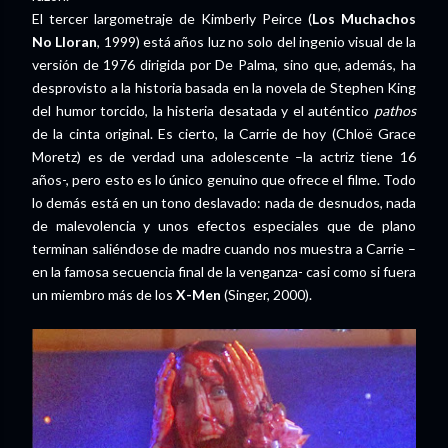
El tercer largometraje de Kimberly Peirce (
Los Muchachos
No Lloran
, 1999) está años luz no solo del ingenio visual de la
versión de 1976 dirigida por De Palma, sino que, además, ha
desprovisto a la historia basada en la novela de Stephen King
del humor torcido, la histeria desatada y el auténtico
pathos
de la cinta original. Es cierto, la Carrie de hoy (Chloë Grace
Moretz) es de verdad una adolescente –la actriz tiene 16
años-, pero esto es lo único genuino que ofrece el filme. Todo
lo demás está en un tono deslavado: nada de desnudos, nada
de malevolencia y unos efectos especiales que de plano
terminan saliéndose de madre cuando nos muestra a Carrie –
en la famosa secuencia final de la venganza- casi como si fuera
un miembro más de los
X-Men
(Singer, 2000).