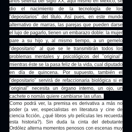
años setenta del siglo XX, aquí mismo en México, se
dio el nacimiento de la tecnología de los
"depositarios" del título. Así pues, en este mundo
alternativo de marras, las parejas que pueden darse
el lujo de pagarlo, tienen un embarazo doble: la mujer
pare a su hijo y, al mismo tiempo, a un gemelo
"depositario" al que se le transmitirán todos los
problemas mentales y psicológicos del "original",
mientras éste se la pasa feliz de la vida, cual diputado
en día de quincena. Por supuesto, también el
"depositario" servirá de refaccionaria biológica si el
"original" necesita un órgano interno, un ojo, un
cachete o nomás quiere cambiarse las uñas.
Como podrá ver, la premisa es derivativa a más no
poder (a ver, especialistas en literatura y cine de
ciencia ficción, ¿qué libros y/o películas les recuerda
esta historia?). Sin duda la cinta del debutante
Ordólez alterna momentos penosos con escenas muy