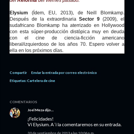
del
Reforma
del viernes pasado.
Elysium
(Ídem, EU, 2013), de Neill Blomkamp.
Después de la extraordinaria
Sector 9
(2009), el
sudafricano Blomkamp ha aterrizado en Hollywood
con esta súper-producción distópica muy en deuda
con el cine de ciencia-ficción americano
liberal/izquierdoso de los años 70. Espero volver a
ella en los próximos días.
Compartir
Enviar la entrada por correo electrónico
Etiquetas:
Cartelera de cine
COMENTARIOS
Joel Meza
dijo…
¡Felicidades!
Ví Elysium. A´i la comentaremos en su entrada.
30 de septiembre de 2013 a las 10:06 p.m.