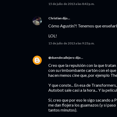
15 de julio de 2013 a las 8:42 p.m.
Christian
dijo…
Cómo Agustín?! Tenemos que enseñarl
LOL!
15 de julio de 2013 a las 9:23 p.m.
@duendecallejero
dijo…
Creo que la repulsión con la que trata
con su rimbombante cartón con el que f
hacen menos cine que, por ejemplo The
Y que conste... En esa de Transformers,
Autobot sale casi a la hora... Y la pelícu
Sí, creo que por eso le sigo sacando a 
me dan flojera los guamazos (y sí paso 
tantos minutos).