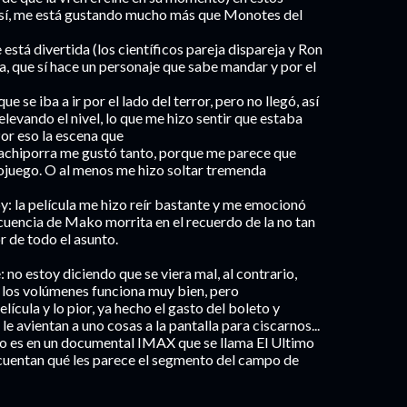
 sí, me está gustando mucho más que Monotes del
stá divertida (los científicos pareja dispareja y Ron
a, que sí hace un personaje que sabe mandar y por el
se iba a ir por el lado del terror, pero no llegó, así
evando el nivel, lo que me hizo sentir que estaba
Por eso la escena que
achiporra me gustó tanto, porque me parece que
ojuego. O al menos me hizo soltar tremenda
oy: la película me hizo reír bastante y me emocionó
ecuencia de Mako morrita en el recuerdo de la no tan
 de todo el asunto.
 no estoy diciendo que se viera mal, al contrario,
 los volúmenes funciona muy bien, pero
lícula y lo pior, ya hecho el gasto del boleto y
le avientan a uno cosas a la pantalla para ciscarnos...
to es en un documental IMAX que se llama El Ultimo
e cuentan qué les parece el segmento del campo de