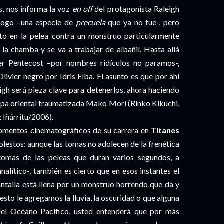
s, nos informa la voz
en off
del protagonista Raleigh
logo –una especie de
precuela
que ya no fue-, pero
to en la pelea contra un monstruo particularmente
 la chamba y se va a trabajar de albañil. Hasta allá
ker Pentecost –por nombres ridículos no paramos-,
livier negro por Idris Elba. El asunto es que por ahí
gh será pieza clave para detenerlos, ahora haciendo
guapa oriental traumatizada Mako Mori (Rinko Kikuchi,
 Iñárritu/2006).
momentos cinematográficos de su carrera en
Titanes
olestos: aunque las tomas no adolecen de la frenética
omas de las peleas que duran varios segundos, a
alítico-, también es cierto que en esos instantes el
antalla está llena por un monstruo horrendo que da y
esto le agregamos la lluvia, la oscuridad o que alguna
del Océano Pacífico, usted entenderá que por más