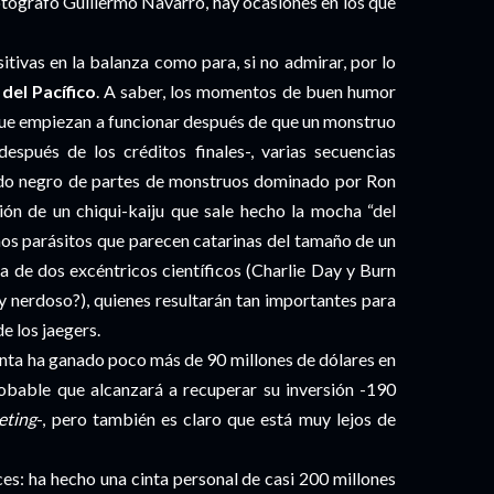
otógrafo Guillermo Navarro, hay ocasiones en los que
ivas en la balanza como para, si no admirar, por lo
del Pacífico
. A saber, los momentos de buen humor
 que empiezan a funcionar después de que un monstruo
después de los créditos finales-, varias secuencias
ado negro de partes de monstruos dominado por Ron
ión de un chiqui-kaiju que sale hecho la mocha “del
nos parásitos que parecen catarinas del tamaño de un
ja de dos excéntricos científicos (Charlie Day y Burn
y nerdoso?), quienes resultarán tan importantes para
de los jaegers.
cinta ha ganado poco más de 90 millones de dólares en
probable que alcanzará a recuperar su inversión -190
eting
-, pero también es claro que está muy lejos de
ces: ha hecho una cinta personal de casi 200 millones