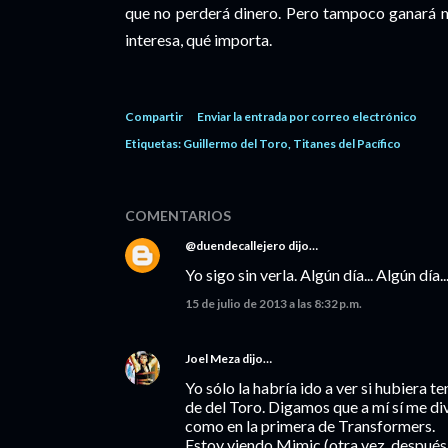
que no perderá dinero. Pero tampoco ganará m
interesa, qué importa.
Compartir
Enviar la entrada por correo electrónico
Etiquetas:
Guillermo del Toro
Titanes del Pacífico
COMENTARIOS
@duendecallejero
dijo…
Yo sigo sin verla. Algún día... Algún día..
15 de julio de 2013 a las 8:32 p.m.
Joel Meza
dijo…
Yo sólo la habría ido a ver si hubiera t
de del Toro. Digamos que a mí sí me div
como en la primera de Transformers.
Estoy viendo Mimic (otra vez, después 