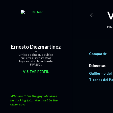
El b
Ernesto Diezmartínez
Compartir
Crítico de cine que publica
en Letras Libres y otros
lugares más... Miembro de
FIPRESCI.
Etiquetas
VISITAR PERFIL
Guillermo del
Titanes del Pa
Who am I? I'm the guy who does
his fucking job... You must be the
other guy!