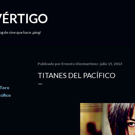
Ir al contenido principal
VÉRTIGO
log de cine que hace ¡ping!
Publicado por
Ernesto Diezmartínez
julio 15, 2013
TITANES DEL PACÍFICO
 Toro
cífico