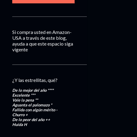
Si compra usted en Amazon-
USA a través de este blog,
ayuda a que este espacio siga
vigente
¿Y las estrellitas, qué?
De lo mejor del año
****
Excelente
***
Vale la pena
**
Aguanta el palomazo
*
Fallida con algún mérito
-
Churro
+
De lo peor del año
++
Huída
H