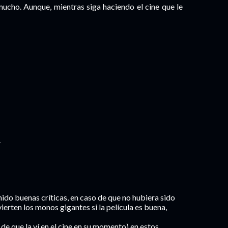
ucho. Aunque, mientras siga haciendo el cine que le
.
enido buenas críticas, en caso de que no hubiera sido
ierten los monos gigantes si la película es buena,
de que la ví en el cine en su momento) en estos