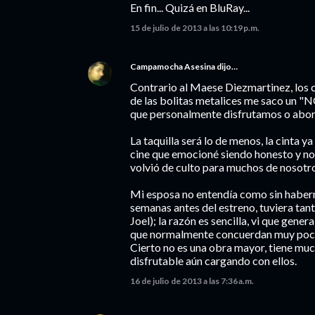
En fin... Quizá en BluRay...
15 de julio de 2013 a las 10:19 p.m.
Campamocha Asesina
dijo…
Contrario al Maese Diezmartinez, los 
de las bolitas metalices me saco un "N
que personalmente disfrutamos o abo
La taquilla será lo de menos, la cinta 
cine que emocioné siendo honesto y no 
volvió de culto para muchos de nosotr
Mi esposa no entendía como sin haberm
semanas antes del estreno, tuviera tan
Joel); la razón es sencilla, vi que gene
que normalmente concuerdan muy poc
Cierto no es una obra mayor, tiene mu
disfrutable aún cargando con ellos.
16 de julio de 2013 a las 7:36 a.m.