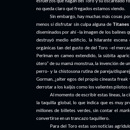
esfuerzos que hagan del Toro y su oscareado f
no queda claro qué fregados estamos viendo.
Sin embargo, hay muchas más cosas posit
menos sí disfrutar sin culpa alguna de
Titanes 
diseminados por ahí –la imagen de los balines
destruyó medio edificio, la hilarante escena 
orgánicas tan del gusto de del Toro –el merc
Perlman en cameo extendido, la súbita aparic
útero” de su mamá monstrua, la invención de u
perro- y la chistosona rutina de pareja/dispare
Gorman, ¿alter egos del propio cineasta freak 
derrotar a los kaijús como los valientes pilotos 
Al momento de escribir estas líneas, la 
la taquilla global, lo que indica que es muy 
millones de billetes verdes, sin contar el
mark
convertirse en un trancazo taquillero.
Para del Toro estas son noticias agridul