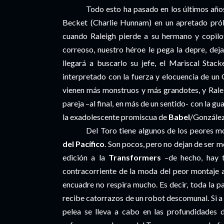
Todo esto ha pasado en los últimos año
Becket (Charlie Hunnam) en un apretado pró
cuando Raleigh pierde a su hermano y copilo
correoso, nuestro héroe le pega la depre, deja
llegará a buscarlo su jefe, el Mariscal Stac
interpretado con la fuerza y elocuencia de un O
vienen más monstruos y más grandotes, y Ralei
pareja –al final, en más de un sentido- con la 
la exadolescente promiscua de
Babel
/González
Del Toro tiene algunos de los peores 
del Pacífico
. Son pocos, pero no dejan de ser m
edición a la
Transformers
–de hecho, hay t
contracorriente de la moda del peor montaje an
encuadre no respira mucho. Es decir, toda la p
recibe catorrazos de un robot descomunal. Si a 
pelea se lleva a cabo en las profundidades 