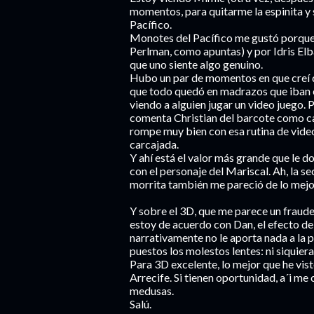
momentos, para quitarme la espinita y
Pacífico.
Monotes del Pacífico me gustó porque e
Perlman, como apuntas) y por Idris Elb
que uno siente algo genuino.
Hubo un par de momentos en que creí que 
que todo quedó en madrazos que iban el
viendo a alguien jugar un video juego. 
comenta Christian del barcote como c
rompe muy bien con esa rutina de vide
carcajada.
Y ahí está el valor más grande que le d
con el personaje del Mariscal. Ah, la s
morrita también me pareció de lo mejor
Y sobre el 3D, que me parece un fraude:
estoy de acuerdo con Dan, el efecto de
narrativamente no le aporta nada a la pe
puestos los molestos lentes: ni siquiera 
Para 3D excelente, lo mejor que he vis
Arrecife. Si tienen oportunidad, a´i m
medusas.
Salú.