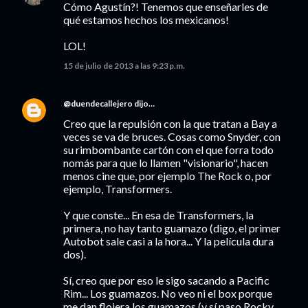
Cómo Agustín?! Tenemos que enseñarles de
qué estamos hechos los mexicanos!
LOL!
15 de julio de 2013 a las 9:23 p.m.
@duendecallejero
dijo…
Creo que la repulsión con la que tratan a Bay a
veces se va de bruces. Cosas como Snyder, con
su rimbombante cartón con el que forra todo
nomás para que lo llamen "visionario", hacen
menos cine que, por ejemplo The Rock o, por
ejemplo, Transformers.
Y que conste... En esa de Transformers, la
primera, no hay tanto guamazo (digo, el primer
Autobot sale casi a la hora... Y la película dura
dos).
Sí, creo que por eso le sigo sacando a Pacific
Rim... Los guamazos. No veo ni el box porque
me dan flojera los guamazos (y sí paso Rocky