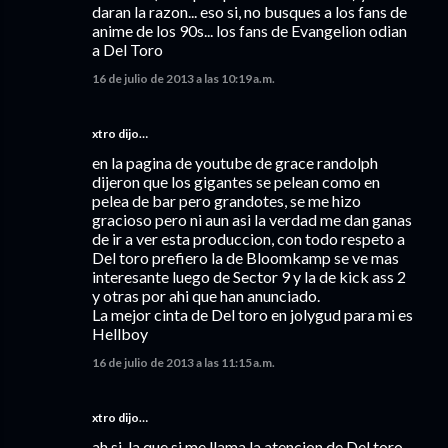
daran la razon... eso si, no busques a los fans de
anime de los 90s... los fans de Evangelion odian
a Del Toro
16 de julio de 2013 a las 10:19 a.m.
xtro dijo…
en la pagina de youtube de grace randolph
dijeron que los gigantes se pelean como en
pelea de bar pero grandotes, se me hizo
gracioso pero ni aun asi la verdad me dan ganas
de ir a ver esta produccion, con todo respeto a
Del toro prefiero la de Bloomkamp se ve mas
interesante luego de Sector 9 y la de kick ass 2
y otras por ahi que han anunciado.
La mejor cinta de Del toro en jolygud para mi es
Hellboy
16 de julio de 2013 a las 11:15 a.m.
xtro dijo…
ah si, la que si me llama la atencion de Del toro