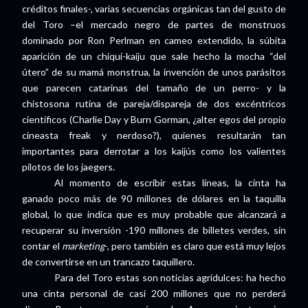
créditos finales-, varias secuencias orgánicas tan del gusto de
del Toro –el mercado negro de partes de monstruos
dominado por Ron Perlman en cameo extendido, la súbita
aparición de un chiqui-kaiju que sale hecho la mocha “del
útero” de su mamá monstrua, la invención de unos parásitos
que parecen catarinas del tamaño de un perro- y la
chistosona rutina de pareja/dispareja de dos excéntricos
científicos (Charlie Day y Burn Gorman, ¿alter egos del propio
cineasta freak y nerdoso?), quienes resultarán tan
importantes para derrotar a los kaijús como los valientes
pilotos de los jaegers.
Al momento de escribir estas líneas, la cinta ha
ganado poco más de 90 millones de dólares en la taquilla
global, lo que indica que es muy probable que alcanzará a
recuperar su inversión -190 millones de billetes verdes, sin
contar el
marketing
-, pero también es claro que está muy lejos
de convertirse en un trancazo taquillero.
Para del Toro estas son noticias agridulces: ha hecho
una cinta personal de casi 200 millones que no perderá