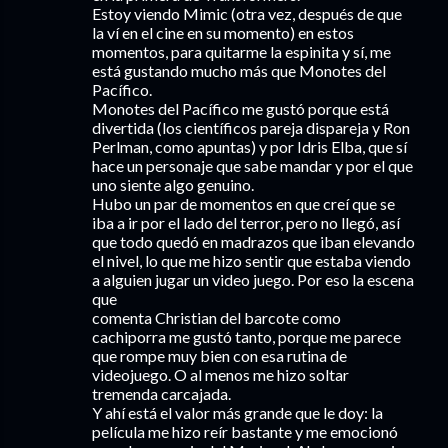
Estoy viendo Mimic (otra vez, después de que
la ví en el cine en su momento) en estos
momentos, para quitarme la espinita y sí, me
está gustando mucho más que Monotes del
Pacífico.
Monotes del Pacífico me gustó porque está
divertida (los científicos pareja dispareja y Ron
Perlman, como apuntas) y por Idris Elba, que sí
hace un personaje que sabe mandar y por el que
uno siente algo genuino.
Hubo un par de momentos en que creí que se
iba a ir por el lado del terror, pero no llegó, así
que todo quedó en madrazos que iban elevando
el nivel, lo que me hizo sentir que estaba viendo
a alguien jugar un video juego. Por eso la escena
que
comenta Christian del barcote como
cachiporra me gustó tanto, porque me parece
que rompe muy bien con esa rutina de
videojuego. O al menos me hizo soltar
tremenda carcajada.
Y ahí está el valor más grande que le doy: la
película me hizo reír bastante y me emocionó