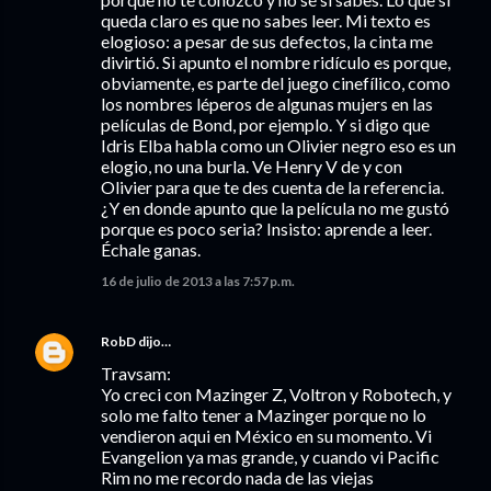
queda claro es que no sabes leer. Mi texto es
elogioso: a pesar de sus defectos, la cinta me
divirtió. Si apunto el nombre ridículo es porque,
obviamente, es parte del juego cinefílico, como
los nombres léperos de algunas mujers en las
películas de Bond, por ejemplo. Y si digo que
Idris Elba habla como un Olivier negro eso es un
elogio, no una burla. Ve Henry V de y con
Olivier para que te des cuenta de la referencia.
¿Y en donde apunto que la película no me gustó
porque es poco seria? Insisto: aprende a leer.
Échale ganas.
16 de julio de 2013 a las 7:57 p.m.
RobD
dijo…
Travsam:
Yo creci con Mazinger Z, Voltron y Robotech, y
solo me falto tener a Mazinger porque no lo
vendieron aqui en México en su momento. Vi
Evangelion ya mas grande, y cuando vi Pacific
Rim no me recordo nada de las viejas