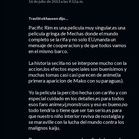
16 de julio de 2013 a las 9:12 p.m.
TraviStokhausen dijo…
Pacific Rim es una pelicula muy singular,es una
pelicula gringa de Mechas donde el mundo
completo se la rifa y no solo EU,manda un
mensaje de cooperacion y de que todos vamos
en el mismo barco.
La historia secilla no se interpone mucho con la
accion,los efectos especiales son buenisimos y
muchas tomas casi casi parecen de anime(la
primera aparicion de Mako con su paraguas).
Yo la pelicula la percibo hecha con cariño y con
especial cuidado en los detalles,es para todos
esos fans anime,vj,monstruos y eso es bueno,no
todo tendria o tiene que ser tan serio,es para
que nuestro niño interior reviva de nostalgia y
se maraville con la lucha del mundo contra los
malignos kaiju.