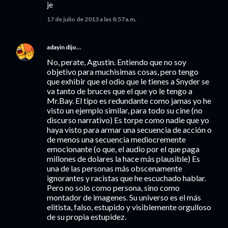
je
17 de julio de 2013 a las 8:57 a.m.
adayin
dijo…
No, perate, Agustin. Entiendo que no soy
objetivo para muchisimas cosas, pero tengo
que exhibir que el odio que le tienes a Snyder se
va tanto de bruces que el que yo le tengo a
Mr.Bay. El tipo es redundante como jamas yo he
visto un ejemplo similar, para todo su cine (no
discurso narrativo) Es torpe como nadie que yo
haya visto para armar una secuencia de acción o
de menos una secuencia mediocremente
emocionante (o que, el audio por el que paga
millones de dolares la hace más plausible) Es
una de las personas más obscenamente
ignorantes y racistas que he escuchado hablar.
Pero no solo como persona, sino como
montador de imagenes. Su universo es el más
elitista, falso, estupido y visiblemente orgulloso
de su propia estupidez.