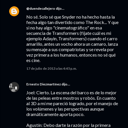
@duendecallejero
dijo…
No sé. Solo sé que Snyder no ha hecho hasta la
fecha algo tan divertido como The Rock... Y que
si no hay algo "cinematográfico" en esa
secuencia de Transformers (fíjate cuál es mi
ejemplo Adayin, Transformers) cuando el carro
amarillo, antes un vocho ahora un camaro, lanza
su mensaje a sus compatriotas y se revela por
vez primera a los humanos, entonces no sé qué
es cine.
17 de julio de 2013 a las 4:45 p.m.
Ernesto Diezmartínez
dijo…
Joel: Cierto. La escena del barco es de lo mejor
de las peleas entre mostros y robós. En cuanto
al 3D a mí me pareció logrado, por el manejo de
los volúmenes y las perspectivas aunque
dramáticamente aporta poco.
Agustín: Debo darte la razón por la primera