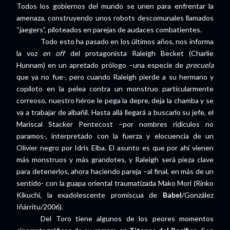
Todos los gobiernos del mundo se unen para enfrentar la
amenaza, construyendo unos robots descomunales llamados
“jaegers”, piloteados en parejas de audaces combatientes.
Todo esto ha pasado en los últimos años, nos informa
la voz
en off
del protagonista Raleigh Becket (Charlie
Hunnam) en un apretado prólogo –una especie de
precuela
que ya no fue-, pero cuando Raleigh pierde a su hermano y
copiloto en la pelea contra un monstruo particularmente
correoso, nuestro héroe le pega la depre, deja la chamba y se
va a trabajar de albañil. Hasta allá llegará a buscarlo su jefe, el
Mariscal Stacker Pentecost –por nombres ridículos no
paramos-, interpretado con la fuerza y elocuencia de un
Olivier negro por Idris Elba. El asunto es que por ahí vienen
más monstruos y más grandotes, y Raleigh será pieza clave
para detenerlos, ahora haciendo pareja –al final, en más de un
sentido- con la guapa oriental traumatizada Mako Mori (Rinko
Kikuchi, la exadolescente promiscua de
Babel
/González
Iñárritu/2006).
Del Toro tiene algunos de los peores momentos