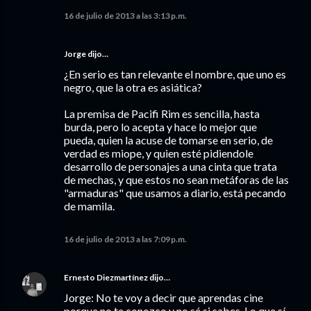
16 de julio de 2013 a las 3:13 p.m.
Jorge
dijo…
¿En serio es tan relevante el nombre, que uno es
negro, que la otra es asiática?
La premisa de Pacifi Rim es sencilla, hasta
burda, pero lo acepta y hace lo mejor que
pueda, quien la acuse de tomarse en serio, de
verdad es miope, y quien esté pidiendole
desarrollo de personajes a una cinta que trata
de mechas, y que estos no sean metáforas de las
"armaduras" que usamos a diario, está pecando
de mamila.
16 de julio de 2013 a las 7:09 p.m.
Ernesto Diezmartínez
dijo…
Jorge: No te voy a decir que aprendas cine
porque no te conozco y no sé si sabes. Lo que sí