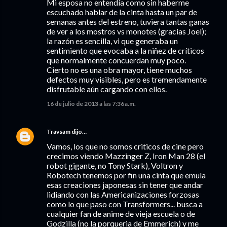
Mi esposa no entendía como sin haberme
escuchado hablar de la cinta hasta un par de
semanas antes del estreno, tuviera tantas ganas
de ver a los mostros vs monotes (gracias Joel);
la razón es sencilla, vi que generaba un
sentimiento que evocaba a la niñez de críticos
que normalmente concuerdan muy poco.
Cierto no es una obra mayor, tiene muchos
defectos muy visibles, pero es tremendamente
disfrutable aún cargando con ellos.
16 de julio de 2013 a las 7:36 a.m.
Travsam
dijo…
Vamos, los que no somos criticos de cine pero
crecimos viendo Mazzinger Z, Iron Man 28 (el
robot gigante, no Tony Stark), Voltron y
Robotech tenemos por fin una cinta que emula
esas creaciones japonesas sin tener que andar
lidiando con las Americanizaciones forzosas
como lo que paso con Transformers... busca a
cualquier fan de anime de vieja escuela o de
Godzilla (no la porqueria de Emmerich) y me