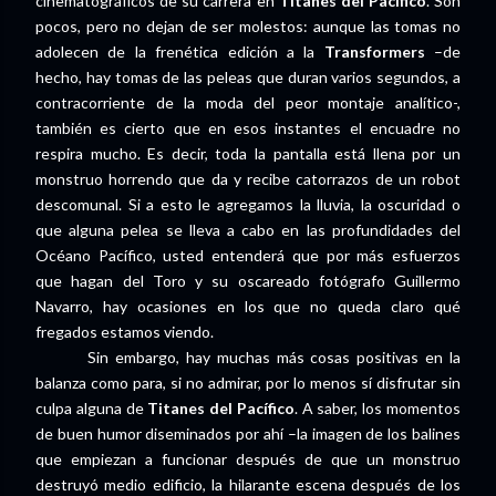
cinematográficos de su carrera en
Titanes del Pacífico
. Son
pocos, pero no dejan de ser molestos: aunque las tomas no
adolecen de la frenética edición a la
Transformers
–de
hecho, hay tomas de las peleas que duran varios segundos, a
contracorriente de la moda del peor montaje analítico-,
también es cierto que en esos instantes el encuadre no
respira mucho. Es decir, toda la pantalla está llena por un
monstruo horrendo que da y recibe catorrazos de un robot
descomunal. Si a esto le agregamos la lluvia, la oscuridad o
que alguna pelea se lleva a cabo en las profundidades del
Océano Pacífico, usted entenderá que por más esfuerzos
que hagan del Toro y su oscareado fotógrafo Guillermo
Navarro, hay ocasiones en los que no queda claro qué
fregados estamos viendo.
Sin embargo, hay muchas más cosas positivas en la
balanza como para, si no admirar, por lo menos sí disfrutar sin
culpa alguna de
Titanes del Pacífico
. A saber, los momentos
de buen humor diseminados por ahí –la imagen de los balines
que empiezan a funcionar después de que un monstruo
destruyó medio edificio, la hilarante escena después de los