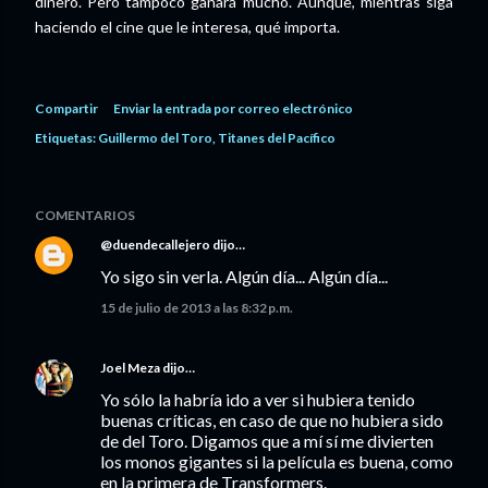
dinero. Pero tampoco ganará mucho. Aunque, mientras siga
haciendo el cine que le interesa, qué importa.
Compartir
Enviar la entrada por correo electrónico
Etiquetas:
Guillermo del Toro
Titanes del Pacífico
COMENTARIOS
@duendecallejero
dijo…
Yo sigo sin verla. Algún día... Algún día...
15 de julio de 2013 a las 8:32 p.m.
Joel Meza
dijo…
Yo sólo la habría ido a ver si hubiera tenido
buenas críticas, en caso de que no hubiera sido
de del Toro. Digamos que a mí sí me divierten
los monos gigantes si la película es buena, como
en la primera de Transformers.