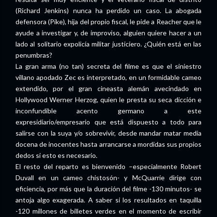
(Richard Jenkins) nunca ha perdido un caso. La abogada
defensora (Pike), hija del propio fiscal, le pide a Reacher que le
ayude a investigar y, de improviso, alguien quiere hacer a un
lado al solitario expolicía militar justiciero. ¿Quién está en las
penumbras?
La gran arma (no tan) secreta del filme es que el siniestro
villano apodado Zec es interpretado, en un formidable cameo
extendido, por el gran cineasta alemán avecindado en
Hollywood Werner Herzog, quien le presta su seca dicción e
inconfundible acento germano a este
expresidiario/empresario que está dispuesto a todo para
salirse con la suya y/o sobrevivir, desde mandar matar media
docena de inocentes hasta arrancarse a mordidas sus propios
dedos si esto es necesario.
El resto del reparto es bienvenido –especialmente Robert
Duvall en un cameo chistosón- y McQuarrie dirige con
eficiencia, por más que la duración del filme -130 minutos- se
antoja algo exagerada. A saber si los resultados en taquilla
-120 millones de billetes verdes en el momento de escribir