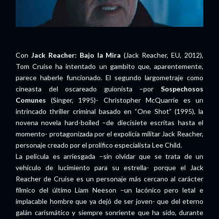
Con
Jack Reacher: Bajo la Mira
(Jack Reacher, EU, 2012),
Tom Cruise ha intentado un gambito que, aparentemente,
parece haberle funcionado. El segundo largometraje como
cineasta del oscareado guionista –por
Sospechosos
Comunes
(Singer, 1995)- Christopher McQuarrie es un
intrincado thriller criminal basado en “One Shot” (1995), la
novena novela hard-boiled –de diecisiete escritas hasta el
momento- protagonizada por el expolicía militar Jack Reacher,
personaje creado por el prolífico especialista Lee Child.
La película es arriesgada –sin olvidar que se trata de un
vehículo de lucimiento para su estrella- porque el Jack
Reacher de Cruise es un personaje más cercano al carácter
fílmico del último Liam Neeson –un lacónico pero letal e
implacable hombre que ya dejó de ser joven- que del eterno
galán carismático y siempre sonriente que ha sido, durante