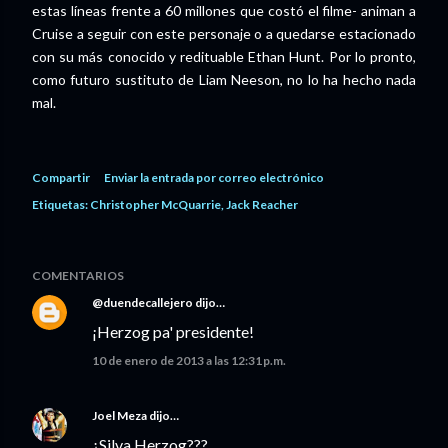
estas líneas frente a 60 millones que costó el filme- animan a
Cruise a seguir con este personaje o a quedarse estacionado
con su más conocido y redituable Ethan Hunt. Por lo pronto,
como futuro sustituto de Liam Neeson, no lo ha hecho nada
mal.
Compartir
Enviar la entrada por correo electrónico
Etiquetas:
Christopher McQuarrie
Jack Reacher
COMENTARIOS
@duendecallejero
dijo…
¡Herzog pa' presidente!
10 de enero de 2013 a las 12:31 p.m.
Joel Meza
dijo…
¿Silva Herzog???