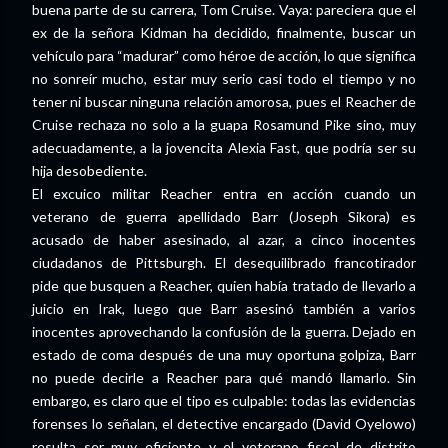
buena parte de su carrera, Tom Cruise. Vaya: pareciera que el
ex de la señora Kidman ha decidido, finalmente, buscar un
vehículo para “madurar” como héroe de acción, lo que significa
no sonreír mucho, estar muy serio casi todo el tiempo y no
tener ni buscar ninguna relación amorosa, pues el Reacher de
Cruise rechaza no solo a la guapa Rosamund Pike sino, muy
adecuadamente, a la jovencita Alexia Fast, que podría ser su
hija desobediente.
El excuico militar Reacher entra en acción cuando un
veterano de guerra apellidado Barr (Joseph Sikora) es
acusado de haber asesinado, al azar, a cinco inocentes
ciudadanos de Pittsburgh. El desequilibrado francotirador
pide que busquen a Reacher, quien había tratado de llevarlo a
juicio en Irak, luego que Barr asesinó también a varios
inocentes aprovechando la confusión de la guerra. Dejado en
estado de coma después de una muy oportuna golpiza, Barr
no puede decirle a Reacher para qué mandó llamarlo. Sin
embargo, es claro que el tipo es culpable: todas las evidencias
forenses lo señalan, el detective encargado (David Oyelowo)
resulta ser muy eficiente y el veterano fiscal de distrito