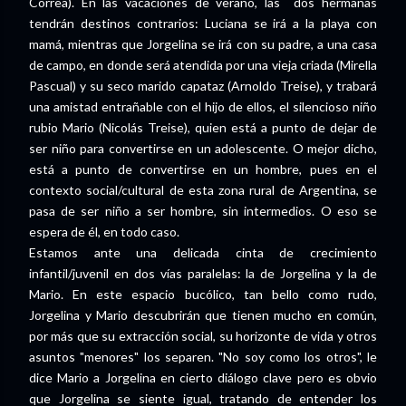
Correa). En las vacaciones de verano, las dos hermanas
tendrán destinos contrarios: Luciana se irá a la playa con
mamá, mientras que Jorgelina se irá con su padre, a una casa
de campo, en donde será atendida por una vieja criada (Mirella
Pascual) y su seco marido capataz (Arnoldo Treise), y trabará
una amistad entrañable con el hijo de ellos, el silencioso niño
rubio Mario (Nicolás Treise), quien está a punto de dejar de
ser niño para convertirse en un adolescente. O mejor dicho,
está a punto de convertirse en un hombre, pues en el
contexto social/cultural de esta zona rural de Argentina, se
pasa de ser niño a ser hombre, sin intermedios. O eso se
espera de él, en todo caso.
Estamos ante una delicada cinta de crecimiento
infantil/juvenil en dos vías paralelas: la de Jorgelina y la de
Mario. En este espacio bucólico, tan bello como rudo,
Jorgelina y Mario descubrirán que tienen mucho en común,
por más que su extracción social, su horizonte de vida y otros
asuntos "menores" los separen. "No soy como los otros", le
dice Mario a Jorgelina en cierto diálogo clave pero es obvio
que Jorgelina se siente igual, tratando de entender los