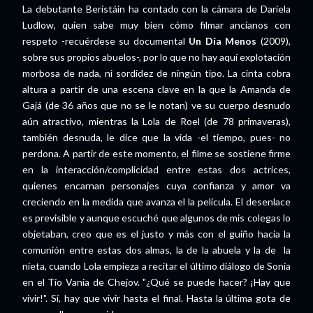
La debutante Beristáin ha contado con la cámara de Dariela
Ludlow, quien sabe muy bien cómo filmar ancianos con
respeto -recuérdese su documental
Un Día Menos
(2009),
sobre sus propios abuelos-, por lo que no hay aquí explotación
morbosa de nada, ni sordidez de ningún tipo. La cinta cobra
altura a partir de una escena clave en la que la Amanda de
Gajá (de 36 años que no se le notan) ve su cuerpo desnudo
aún atractivo, mientras la Lola de Roel (de 78 primaveras),
también desnuda, le dice que la vida -el tiempo, pues- no
perdona. A partir de este momento, el filme se sostiene firme
en la interacción/complicidad entre estas dos actrices,
quienes encarnan personajes cuya confianza y amor va
creciendo en la medida que avanza el la película. El desenlace
es previsible y aunque escuché que algunos de mis colegas lo
objetaban, creo que es el justo y más con el guiño hacia la
comunión entre estas dos almas, la de la abuela y la de la
nieta, cuando Lola empieza a recitar el último diálogo de Sonia
en el Tío Vania de Chejov. "¿Qué se puede hacer? ¡Hay que
vivir!". Sí, hay que vivir hasta el final. Hasta la última gota de