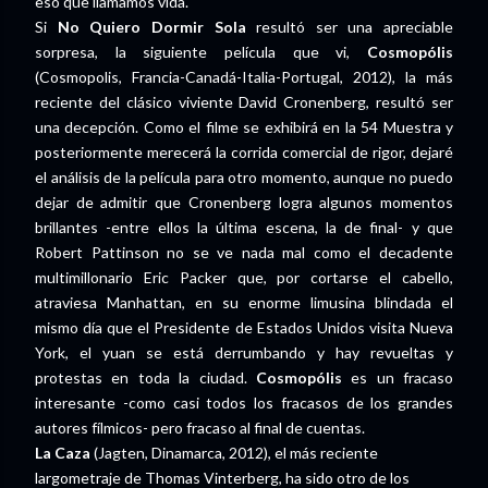
eso que llamamos vida.
Si
No Quiero Dormir Sola
resultó ser una apreciable
sorpresa, la siguiente película que vi,
Cosmopólis
(Cosmopolis, Francia-Canadá-Italia-Portugal, 2012), la más
reciente del clásico viviente David Cronenberg, resultó ser
una decepción. Como el filme se exhibirá en la 54 Muestra y
posteriormente merecerá la corrida comercial de rigor, dejaré
el análisis de la película para otro momento, aunque no puedo
dejar de admitir que Cronenberg logra algunos momentos
brillantes -entre ellos la última escena, la de final- y que
Robert Pattinson no se ve nada mal como el decadente
multimillonario Eric Packer que, por cortarse el cabello,
atraviesa Manhattan, en su enorme limusina blindada el
mismo día que el Presidente de Estados Unidos visita Nueva
York, el yuan se está derrumbando y hay revueltas y
protestas en toda la ciudad.
Cosmopólis
es un fracaso
interesante -como casi todos los fracasos de los grandes
autores fílmicos- pero fracaso al final de cuentas.
La Caza
(Jagten, Dinamarca, 2012), el más reciente
largometraje de Thomas Vinterberg, ha sido otro de los