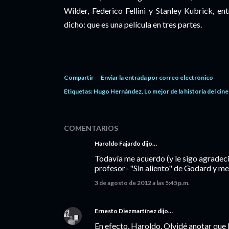
Wilder, Federico Fellini y Stanley Kubrick, en
dicho: que es una película en tres partes.
Compartir
Enviar la entrada por correo electrónico
Etiquetas:
Hugo Hernández
Lo mejor de la historia del cine
COMENTARIOS
Haroldo Fajardo dijo…
Todavía me acuerdo (y le sigo agradec
profesor- "Sin aliento" de Godard y me q
3 de agosto de 2012 a las 5:45 p.m.
Ernesto Diezmartínez
dijo…
En efecto, Haroldo. Olvidé anotar que 