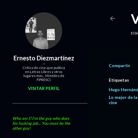
El b
Ernesto Diezmartínez
Compartir
Crítico de cine que publica
en Letras Libres y otros
lugares más... Miembro de
Etiquetas
FIPRESCI.
VISITAR PERFIL
Hugo Hernán
Lo mejor de la
cine
Who am I? I'm the guy who does
his fucking job... You must be the
other guy!