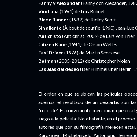
Fanny y Alexander
(Fanny och Alexander, 19
Viridiana
(1961) de Luis Buñuel
Blade Runner
(1982) de Ridley Scott
Sin aliento
(À bout de souffle, 1960) Jean-Luc
Anticristo
(Antichrist, 2009) de Lars von Trier
Citizen Kane
(1941) de Orson Welles
Taxi Driver
(1976) de Martin Scorsese
Batman
(2005-2012) de Christopher Nolan
Las alas del deseo
(Der Himmel über Berlin, 
El orden en que se ubican las películas obe
además, el resultado de un descarte: son las
“recordé”. Es conveniente mencionar que en al
luego a la película. No obstante, en el proces
autores que por su filmografía merecen estar,
Kurosawa, Michelangelo Antonioni, Terrence