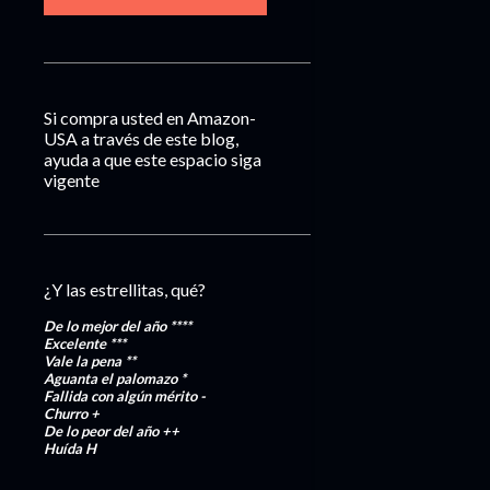
Si compra usted en Amazon-
USA a través de este blog,
ayuda a que este espacio siga
vigente
¿Y las estrellitas, qué?
De lo mejor del año
****
Excelente
***
Vale la pena
**
Aguanta el palomazo
*
Fallida con algún mérito
-
Churro
+
De lo peor del año
++
Huída
H