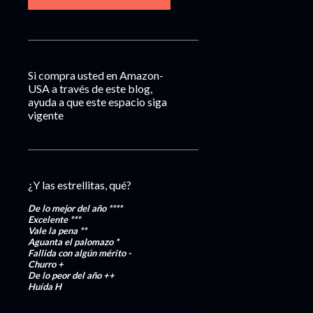
Si compra usted en Amazon-
USA a través de este blog,
ayuda a que este espacio siga
vigente
¿Y las estrellitas, qué?
De lo mejor del año
****
Excelente
***
Vale la pena
**
Aguanta el palomazo
*
Fallida con algún mérito
-
Churro
+
De lo peor del año
++
Huída
H