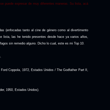
 se puede expresar de muy diferentes maneras. Su lista, acá
as (enfocadas tanto al cine de género como al divertimento
nte lista, las he tenido presentes desde hace ya varios años,
agos sin remedio alguno. Dicho lo cual, este es mi Top 10.
.
 Ford Coppola, 1972, Estados Unidos / The Godfather Part II,
der, 1950, Estados Unidos).