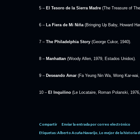
5 –
El Tesoro de la Sierra Madre
(The Treasure of The
6 –
La Fiera de Mi Niña
(Bringing Up Baby, Howard Ha
7 –
The Philadelphia Story
(George Cukor, 1940).
8 –
Manhattan
(Woody Allen, 1979, Estados Unidos).
9 –
Deseando Amar
(Fa Yeung Nin Wa, Wong Kar-wai,
10 –
El Inquilino
(Le Locataire, Roman Polanski, 1976,
Compartir
Enviar la entrada por correo electrónico
Etiquetas:
Alberto Acuña Navarijo
Lo mejor de la historia d