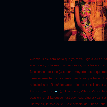
Cuando inicié esta serie que ya mero llega a su fin -
and Sound,
y la mía, por supuesto-, mi idea era invit
funcionarios de cine (la enorme mayoría con lo que me
inmediatamente me di cuenta que tenía que hacer dos 
articulados cinéfilos/cinéfagos a los que he llegado a
Castillo (su lista,
aca
); el segundo, Alberto Acuña Na
ocasión, si el Larousse ilustrado llega alguna vez a a
ilustración, la foto de él. La cinefagia de Alberto -su