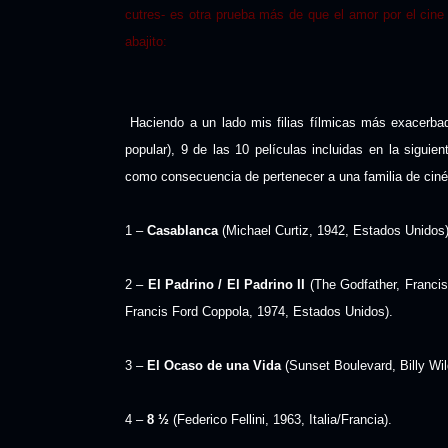
cutres- es otra prueba más de que el amor por el cine
abajito:
Haciendo a un lado mis filias fílmicas más exacerbad
popular), 9 de las 10 películas incluidas en la siguie
como consecuencia de pertenecer a una familia de cinéf
1 –
Casablanca
(Michael Curtiz, 1942, Estados Unidos)
2 –
El Padrino / El Padrino II
(The Godfather, Francis
Francis Ford Coppola, 1974, Estados Unidos).
3 –
El Ocaso de una Vida
(Sunset Boulevard, Billy Wil
4 –
8 ½
(Federico Fellini, 1963, Italia/Francia).