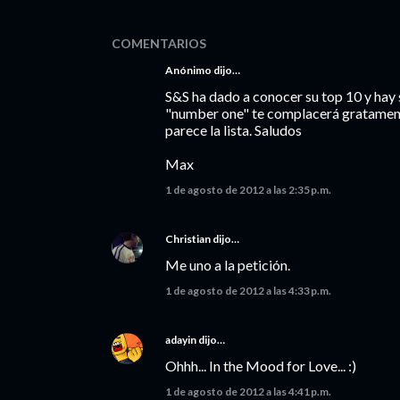
COMENTARIOS
Anónimo dijo…
S&S ha dado a conocer su top 10 y hay s
"number one" te complacerá gratamente
parece la lista. Saludos
Max
1 de agosto de 2012 a las 2:35 p.m.
Christian
dijo…
Me uno a la petición.
1 de agosto de 2012 a las 4:33 p.m.
adayin
dijo…
Ohhh... In the Mood for Love... :)
1 de agosto de 2012 a las 4:41 p.m.