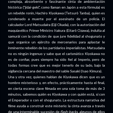
compleja, absorbente y fascinante cinta de ambientación
histórica ("jidai-geki", como llaman en Japón a esta fórmula) es
un rebelde ronin, Hachiro Kiyokawa (Tetsurô Tanba), quien es
condenado a muerte por el asesinato de un policía. El
calculador Lord Matsudaira (Eiji Okada), con la autorización del
maquiavélico Primer Ministro Itakura (Eitarô Ozawa), indulta al
samurái con la condición de que jure fidelidad al shogunato y
que organice un ejército de mercenarios para aplastar le
inminente rebelión de los partidarios imperialistas. Matsudaira
no es ningún ingenuo y sabe que el carismático Kiyokawa no
es de confiar, pues siempre ha sido fiel al Imperio, pero de
todas formas cree que es mejor tenerlo de su lado, bajo la
vigilancia cercana del maestro del sable Sasaki (Isao Kimura).
Una y otra vez, quienes hablan de Kiyokawa dicen que es un
hombre misterioso y, en efecto, prácticamente hasta el final,
en cierta escena clave filmada en una sola toma de más de 3
minutos, sabemos quién es Kiyokawa y con quién está, si con
el Emperador o con el shogunato. La estructura narrativa del
filme ayuda a construir este misterio: la cinta avanza a través
de una interminable sucesión de
flash-backs
, algunos de ellos