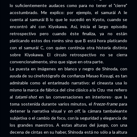
lo suficientemente audaces como para no tener el "cierre"
acostumbrado. Me explico: por ejemplo, el samurái A le
cuenta al samurái B lo que le sucedió en Kyoto, cuando se
encontró ahí con Kiyokawa. Así, inicia el largo episodio
retrospectivo pero cuando éste finaliza, ya no están
platicando estos dos ronins sino que B está hora platicando
con el samurái C, con quien continúa otra historia distinta
sobre Kiyokawa. El círculo retrospectivo no se cierra
convencionalmente, sino que sigue en otra parte.
La puesta en imágenes en blanco y negro de Shinoda, con
ayuda de su cinefotógrafo de confianza Masao Kosugi, es tan
admirable como el entarimado narrativo: el cineasta usa lo
mismo la marca de fábrica del cine clásico a la Ozu -me refiero
al
tatami-shot
en las conversaciones en interiores- que la
toma sostenida durante varios minutos, el
freeze-frame
para
detener la narrativa visual y
en off
, la cámara tambaleante
subjetiva o el cambio de foco, con la seguridad y elegancia de
los grandes maestros. A estas alturas del juego, con una
decena de cintas en su haber, Shinoda está no sólo a la altura