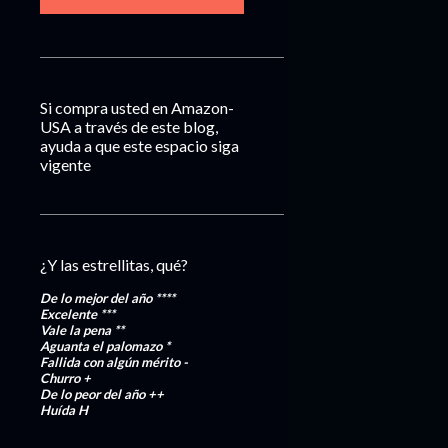
Si compra usted en Amazon-
USA a través de este blog,
ayuda a que este espacio siga
vigente
¿Y las estrellitas, qué?
De lo mejor del año
****
Excelente
***
Vale la pena
**
Aguanta el palomazo
*
Fallida con algún mérito
-
Churro
+
De lo peor del año
++
Huída
H