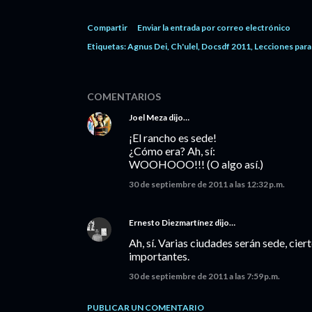
Compartir
Enviar la entrada por correo electrónico
Etiquetas:
Agnus Dei
Ch'ulel
Docsdf 2011
Lecciones para
COMENTARIOS
Joel Meza
dijo…
¡El rancho es sede!
¿Cómo era? Ah, sí:
WOOHOOO!!! (O algo así.)
30 de septiembre de 2011 a las 12:32 p.m.
Ernesto Diezmartínez
dijo…
Ah, sí. Varias ciudades serán sede, ci
importantes.
30 de septiembre de 2011 a las 7:59 p.m.
PUBLICAR UN COMENTARIO