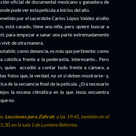
ección oficial de documental mexicano y ganadora de
de pude ver esta película a inicios del año.
cometido por el sacerdote Carlos López Valdez al niño
o, está casado, tiene una niña, pero quiere buscar a
e él, para empezar a sanar una parte extremadamente
vivir de otra manera.
notable; como denuncia, es más que pertinente; como
ia católica frente a la pederastia, interesante... Pero
ín, quien accedió a contar todo frente a cámara, a
tas fotos que, la verdad, no sé si deben mostrarse- y,
ca de la secuencia final de la película. ¿Era necesario
lejos la escena climática en la que Jesús encuentra
 que no.
do;
Lecciones para Zafirah
, a las 19:45, también en el
 21:30, en la sala 1 de Lumiere Reforma.