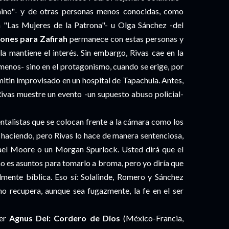
ino"- y de otras personas menos conocidas, como
"Las Mujeres de la Patrona"- u Olga Sánchez -del
iones para Zafirah
permanece con estas personas y
ula mantiene el interés. Sin embargo, Rivas cae en la
e menos- sino en el protagonismo, cuando se erige, por
mitin improvisado en un hospital de Tapachula. Antes,
Rivas muestre un evento -un supuesto abuso policial-
ntalistas que se colocan frente a la cámara como los
 haciendo, pero Rivas lo hace de manera sentenciosa,
chael Moore o un Morgan Spurlock. Usted dirá que el
no es asuntos para tomarlo a broma, pero yo diría que
lmente bíblica. Eso sí: Solalinde, Romero y Sánchez
uno recupera, aunque sea fugazmente, la fe en el ser
ver
Agnus Dei: Cordero de Dios
(México-Francia,