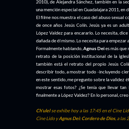
2010), de Alejandra Sánchez, también en la s
una mención especial en Guadalajara 2011, en don
El filme nos muestra el caso del abuso sexual 
de once años Jesús Colín. Jesús ya es un adult
López Valdez para encararlo. Lo necesita, dic
dañada de él mismo. Lo necesita para empezar a 
Formalmente hablando,
Agnus Dei
es más que 
retrato de la posición institucional de la igles
también está el retrato del propio Jesús Col
describir todo, a mostrar todo -incluyendo cier
en este sentido, me pregunto sobre la validez éti
mostrar esas fotos? ¿Se tenía que llevar tan 
finalmente a López Valdez? En lo personal, creo
Ch'ulel
se exhibe hoy a las 17:45 en el Cine Li
Cine Lido y
Agnus Dei: Cordero de Dios
, a las