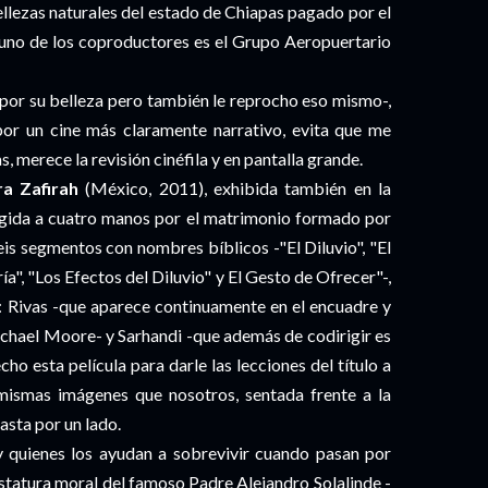
llezas naturales del estado de Chiapas pagado por el
 uno de los coproductores es el Grupo Aeropuertario
 por su belleza pero también le reprocho eso mismo-,
or un cine más claramente narrativo, evita que me
, merece la revisión cinéfila y en pantalla grande.
ra Zafirah
(México, 2011), exhibida también en la
gida a cuatro manos por el matrimonio formado por
eis segmentos con nombres bíblicos -"El Diluvio", "El
ía", "Los Efectos del Diluvio" y El Gesto de Ofrecer"-,
r: Rivas -que aparece continuamente en el encuadre y
ichael Moore- y Sarhandi -que además de codirigir es
ho esta película para darle las lecciones del título a
 mismas imágenes que nosotros, sentada frente a la
sta por un lado.
 quienes los ayudan a sobrevivir cuando pasan por
 estatura moral del famoso Padre Alejandro Solalinde -