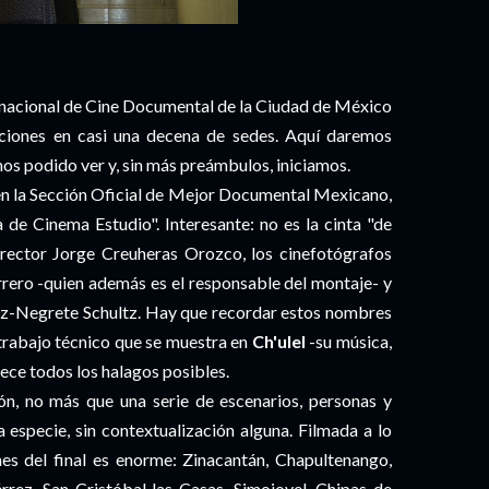
ternacional de Cine Documental de la Ciudad de México
ciones en casi una decena de sedes. Aquí daremos
os podido ver y, sin más preámbulos, iniciamos.
n la Sección Oficial de Mejor Documental Mexicano,
 de Cinema Estudio". Interesante: no es la cinta "de
director Jorge Creuheras Orozco, los cinefotógrafos
rero -quien además es el responsable del montaje- y
ez-Negrete Schultz. Hay que recordar estos nombres
l trabajo técnico que se muestra en
Ch'ulel
-su música,
rece todos los halagos posibles.
ón, no más que una serie de escenarios, personas y
 especie, sin contextualización alguna. Filmada a lo
nes del final es enorme: Zinacantán, Chapultenango,
rrez, San Cristóbal las Casas, Simojovel, Chipas de