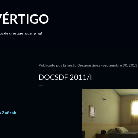
Ir al contenido principal
VÉRTIGO
log de cine que hace ¡ping!
Publicado por
Ernesto Diezmartínez
septiembre 30, 2011
DOCSDF 2011/I
 Zafirah