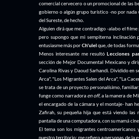
comercial cervecero o un promocional de las be
gobierno o algún grupo turístico -no por nada
del Sureste, de hecho.
Alguien dirá que me contradigo -alabo el filme
pero supongo que mi sempiterna inclinación p
entusiasme más por
Ch'ulel
que, de todas formas
Menos interesante me resultó
Lecciones pa
sección de Mejor Documental Mexicano y diri
Carolina Rivas y Daoud Sarhandi. Dividido en s
Arca", "Los Migrantes Salen del Arca", "La Cacer
se trata de un proyecto personalísimo, familia
funge como narradora
en off
, a la manera de M
el encargado de la cámara y el montaje- han hec
Zafirah, su pequeña hija que está viendo las
pantalla de una computadora, con su mamá cinea
El tema son los migrantes centroamericanos y
nuestro territorio: me refiero a personas de la