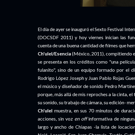
El día de ayer se inauguró el Sexto Festival In
(DOCSDF 2011) y hoy viernes inician las fun
cuenta de una buena cantidad de filmes que hem
Ch'ulel/Esencia
(México, 2011), compitiendo e
se presenta en los créditos como "una película
fulanito", sino de un equipo formado por el 
Rodrigo López Joseph y Juan Pablo Rojas Guer
el músico y diseñador de sonido Pedro Martín
porque, más allá de mis reproches a la cinta, e
su sonido, su trabajo de cámara, su edición- me
Ch'ulel
muestra, en sus 70 minutos de duraci
acciones, sin voz
en off
informativa de ninguna
largo y ancho de Chiapas -la lista de locacio
Najá, Lacanjá, San Juan Chamula, Tuxtla Gutié