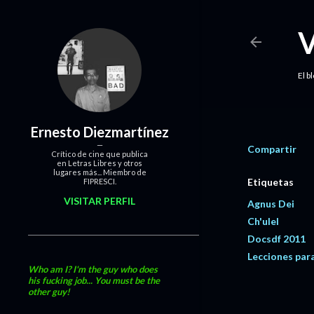
El b
Ernesto Diezmartínez
Compartir
Crítico de cine que publica
en Letras Libres y otros
lugares más... Miembro de
Etiquetas
FIPRESCI.
VISITAR PERFIL
Agnus Dei
Ch'ulel
Docsdf 2011
Lecciones para
Who am I? I'm the guy who does
his fucking job... You must be the
other guy!