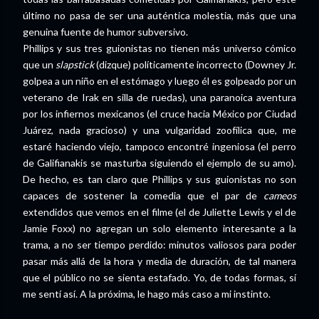
último no pasa de ser una auténtica molestia, más que una
genuina fuente de humor subversivo.
Phillips y sus tres guionistas no tienen más universo cómico
que un
slapstick
(dizque) políticamente incorrecto (Downey Jr.
golpea a un niño en el estómago y luego él es golpeado por un
veterano de Irak en silla de ruedas), una paranoica aventura
por los infiernos mexicanos (el cruce hacia México por Ciudad
Juárez, nada gracioso) y una vulgaridad zoofílica que, me
estaré haciendo viejo, tampoco encontré ingeniosa (el perro
de Galifianakis se masturba siguiendo el ejemplo de su amo).
De hecho, es tan claro que Phillips y sus guionistas no son
capaces de sostener la comedia que el par de
cameos
extendidos que vemos en el filme (el de Juliette Lewis y el de
Jamie Foxx) no agregan un solo elemento interesante a la
trama, a no ser tiempo perdido: minutos valiosos para poder
pasar más allá de la hora y media de duración, de tal manera
que el público no se sienta estafado. Yo, de todas formas, sí
me sentí así. A la próxima, le hago más caso a mi instinto.