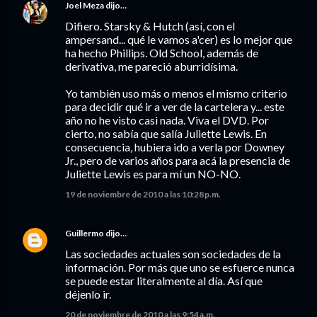
Joel Meza
dijo…
Difiero. Starsky & Hutch (así, con el
ampersand... qué le vamos a'cer) es lo mejor que
ha hecho Phillips. Old School, además de
derivativa, me pareció aburridísima.
Yo también uso más o menos el mismo criterio
para decidir qué ir a ver de la cartelera y... este
año no he visto casi nada. Viva el DVD. Por
cierto, no sabía que salía Juliette Lewis. En
consecuencia, hubiera ido a verla por Downey
Jr., pero de varios años para acá la presencia de
Juliette Lewis es para mí un NO-NO.
19 de noviembre de 2010 a las 10:28 p.m.
Guillermo
dijo…
Las sociedades actuales son sociedades de la
información. Por más que uno se esfuerce nunca
se puede estar literalmente al día. Así que
déjenlo ir.
20 de noviembre de 2010 a las 9:54 a.m.