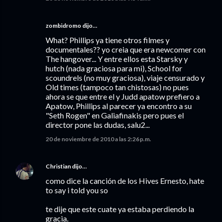
zombidromo dijo…
What? Phillips ya tiene otros filmes y
documentales?? yo creia que era newcomer con
The hangover... Y entre ellos esta Starsky y
hutch (nada graciosa para mi), School for
scoundrels (no muy graciosa), viaje censurado y
Old times (tampoco tan chistosas) no pues
ahora se que entre el y Judd apatow prefiero a
Apatow, Phillips al parecer ya encontro a su
"Seth Rogen" en Galiafinakis pero pues el
director pone las dudas, salu2...
20 de noviembre de 2010 a las 2:26 p.m.
Christian
dijo…
como dice la canción de los Hives Ernesto, hate
to say i told you so
te dije que este cuate ya estaba perdiendo la
gracia.