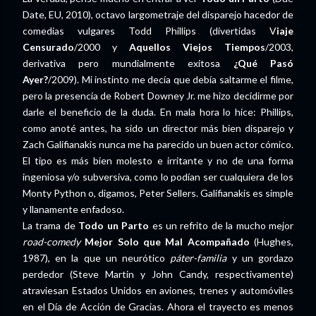
Date, EU, 2010), octavo largometraje del disparejo hacedor de
comedias vulgares Todd Phillips (divertidas V
iaje
Censurado
/2000 y
Aquellos Viejos Tiempos
/2003,
derivativa pero mundialmente exitosa
¿Qué Pasó
Ayer?
/2009). Mi instinto me decía que debía saltarme el filme,
pero la presencia de Robert Downey Jr. me hizo decidirme por
darle el beneficio de la duda. En mala hora lo hice: Phillips,
como anoté antes, ha sido un director más bien disparejo y
Zach Galifianakis nunca me ha parecido un buen actor cómico.
El tipo es más bien molesto e irritante y no de una forma
ingeniosa y/o subversiva, como lo podían ser cualquiera de los
Monty Python o, digamos, Peter Sellers. Galifianakis es simple
y llanamente enfadoso.
La trama de
Todo un Parto
es un refrito de la mucho mejor
road-comedy
Mejor Solo que Mal Acompañado
(Hughes,
1987), en la que un neurótico
páter-familia
y un gordazo
perdedor (Steve Martin y John Candy, respectivamente)
atraviesan Estados Unidos en aviones, trenes y automóviles
en el Día de Acción de Gracias. Ahora el trayecto es menos