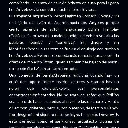
complicado –se trata de salir de Atlanta en auto para llegar a
Los Ángeles- y la comedia, mucho menos lograda.
El arrogante arquitecto Peter Highman (Robert Downey Jr.)
es bajado del avión de Atlanta hacia Los Ángeles porque
cierto aprendiz de actor marigüanero Ethan Tremblay
(Galifianakis) provoca un malentendido al decir en voz alta las
palabras “bomba” y “terrorista”. Sin dinero y sin
identificaciones –su cartera se fue en el equipaje con rumbo a
Los Ángeles-, a Peter no le queda más remedio que aceptar la
oferta del molesto Ethan -quien también fue bajado del avión-
e irse con él a L.A. en un carro rentado.
Una comedia de pareja/dispareja funciona cuando hay un
auténtico rapport entre los dos actores y cuando hay un
guión que explora/explota sus personalidades
encontradas/enfrentadas. No se trata de soñar que Phillips
sea capaz de hacer comedias al nivel de las de Laurel y Hardy,
o Lemmon y Mathau, pero sí, por lo menos, de Martin y Candy.
Por desgracia, ni siquiera esto se logra. Es cierto, Downey Jr.
está perfecto como el sangronazo arquitecto víctima de
todas las barrabasadas cometidas por Galifianakis, pero este