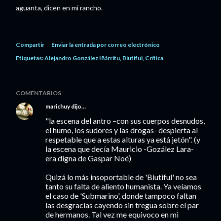
aguanta, dicen en mi rancho.
Compartir
Enviar la entrada por correo electrónico
Etiquetas:
Alejandro González Iñárritu
Biutiful
Crítica
COMENTARIOS
marichuy
dijo…
"la escena del antro –con sus cuerpos desnudos,
el humo, los sudores y las drogas- despierta al
respetable que a estas alturas ya está jetón". (y
la escena que decía Mauricio -Gozález Lara-
era digna de Gaspar Noé)
Quizá lo más insoportable de 'Biutiful' no sea
tanto su falta de aliento humanista. Ya veíamos
el caso de 'Submarino', donde tampoco faltan
las desgracias cayendo sin tregua sobre el par
de hermanos. Tal vez me equivoco en mi