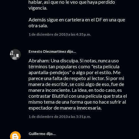
hablar, asi que no le veo que haya perdido
vigencia.
Además sigue en cartelera en el DF en una que
otra sala.
1 de diciembre de 2010 a las 4:35 p.m.
Ernesto Diezmartínez
dijo…
Abraham: Una disculpa. Si notas, nunca uso
términos tan populares como "esta película
apantalla-pendejos" o algo por el estilo. Me
parece una falta de respeto al lector. Si por mi
manera de escribir, se coló algo de eso, fue de
manera inconciente. La idea, en todo caso, es
contrastar Biutiful con una película que trata el
mismo tema de una forma que no hace sufrir al
espectador de manera innecesaria.
1 de diciembre de 2010 a las 5:31 p.m.
Guillermo
dijo…