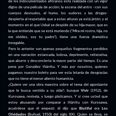
de los indocumentados africanos está realizada con un vigor
digno de una película de acción; la escena del antro –con sus
cuerpos desnudos, el humo, los sudores y las drogas-
despierta al respetable que a estas alturas ya está jetón; y el
momento en el que Uxbal se despide de su hija mayor, que es
la que entiende que se está muriendo (“Mira mi rostro, hija, no
me olvides, soy tu padre”), tiene una fuerza dramática
innegable.
Pero lo anterior son apenas pequeños fragmentos perdidos
en una narración estancada, lodosa, deprimente, reiterativa,
que aburre y desconcierta la mayor parte del tiempo. Es una
pena por González Iñárritu. Y más por nosotros, quienes
pagamos nuestro boleto para ver esta letanía de desgracias
que no tiene el menor aliento humanista.
¿Quiere ver una obra maestra sobre el tema del agonizante
que le busca sentido a su vida?: busque
Vivir
(1952), de
Kurosawa, revísela, y luego platicamos. Y si cree usted que
estoy abusando por comparar a Iñárritu con Kurosawa,
acuérdese que él empezó: él dijo que
Biutiful
era
Los
Olvidados
(Buñuel, 1950) del siglo XXI. Quien se lleva, se