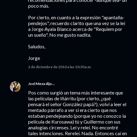
poco más.
Por cierto, en cuanto a la expresión "apantalla-
pendejos", recuerdo clarito que una vez se la leí
a Jorge Ayala Blanco acerca de "Requiem por
un sueño". No me gusto nadita.
Saludos,
Jorge
2 de diciembre de 2010 a las 10:30 a.m.
Joel Meza
dijo…
Pos como surgió un tema más interesante que
las películas de Iñárritu (por cierto, ¿qué
pensará el señor González papá?), volví a leer el
mentado párrafo a ver si era cierto que nos
estaban pendejeando (porque yo no conozco la
película de Kurosawa) tú y Guillermo con sus
analogías circenses. Leí y releí. No encontré
tales intenciones. Rereleí. Nada. Entonces caí en