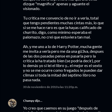
dizque "magnifica" apenas y aguante el
visionado.
Tu critica me convencio de no ir a verla, total
que tengo pendientes muchas cintas más, lo que
si se me hace raro es que la hayas calificado de
churrito, digo, como minimo esperaba el
palomazo, no crei que estuviera tan mal.
Ah, y me uno a lo de Harry Potter, mucha gente
me invita a verla pero me da una gü3va, despues
de las dos pasadas pense en pasarla pero la
critica la ha tratado bien (se podria decir), por
lo demás yo si lei el libro y... el mejor es el sexto
y no se me ocurre como fregados le pueden dar
climax si toda la mitad del septimo libro no
pasa nada.
30 de noviembre de 2010 a las 11:20 p.m.
Champy
dijo…
Yo creo que caemos en su juego "después de