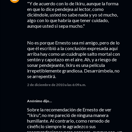
"Y de acuerdo con lo de Ikiru, aunque la forma
en que lo dice pendejea al lector, como
diciéndole, usted no sabe nada y yo sé mucho,
algo con lo que habría que tener cuidado,
aunque usted si sepa mucho."
No es porque Ernesto sea mi amigo, pero de lo
que él escribió a la conclusión expresada aquí
arriba hay como un cuádruple salto mortal con
sentón y capotazo en el aire. Ah, y a riesgo de
sonar pendejeante, Ikiru es una película
irrepetiblemente grandiosa. Desarrúmbela, no
se arrepentirá.
2 de diciembre de 2010 a las 6:09 a.m.
Anónimo dijo…
Sobre la recomendación de Ernesto de ver
"Ikiru", no me pareció de ninguna manera
humillante. Al contrario, como remedo de
cinéficlo siempre le agradezco sus
recomendaciones para conocer -aunque sea- un