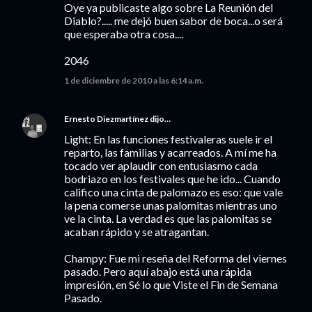
Oye ya publicaste algo sobre La Reunión del
Diablo?..... me dejó buen sabor de boca...o será
que esperaba otra cosa....
2046
1 de diciembre de 2010 a las 6:14 a.m.
Ernesto Diezmartínez
dijo…
Light: En las funciones festivaleras suele ir el
reparto, las familias y acarreados. A mí me ha
tocado ver aplaudir con entusiasmo cada
bodriazo en los festivales que he ido... Cuando
califico una cinta de palomazo es eso: que vale
la pena comerse unas palomitas mientras uno
ve la cinta. La verdad es que las palomitas se
acaban rápido y se atragantan.
Champy: Fue mi reseña del Reforma del viernes
pasado. Pero aquí abajo está una rápida
impresión, en Sé lo que Viste el Fin de Semana
Pasado.