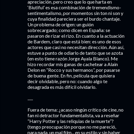
apreciación, pero creo que lo que harta en
‘Biutiful’ es esa combinación de tremendismo-
sentimentalismo, por momentos sin ton ni son y
cuya finalidad pareciera ser el burdo chantaje.
Un problema de origen: un guión
sobrecargado; como dicen en España: se
pasaron de rizar el rizo. En cuanto a la actuación
de Bardem, claro que está bien: es uno de esos
actores que casi no necesitan dirección. Aún así,
estuve a punto de odiarlo de tanto que se azota
(en esto tiene razón Jorge Ayala Blanco). Me
hizo recordar mis ganas de cachetear a Alain
Delon en “Rocco y sus hermanos”, por pasarse
de buena gente. En fin, película que quisiera
decir olvidable, pero no: cuando algo te
desagrada es más difícil olvidarlo.
......
Fuera de tema: ¿acaso ningún crítico de cine, no
fan ni detractor fundamentalista, va a reseñar
“Harry Potter y las reliquias de la muerte”?
(tengo preocupación porque no me pareció,
para nada, un mal film... en su estilo y sin haber