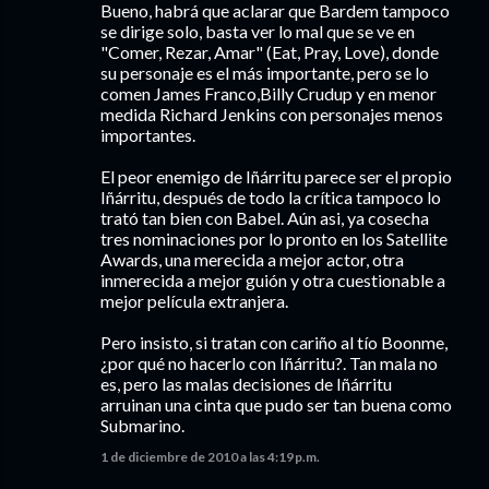
Bueno, habrá que aclarar que Bardem tampoco
se dirige solo, basta ver lo mal que se ve en
"Comer, Rezar, Amar" (Eat, Pray, Love), donde
su personaje es el más importante, pero se lo
comen James Franco,Billy Crudup y en menor
medida Richard Jenkins con personajes menos
importantes.
El peor enemigo de Iñárritu parece ser el propio
Iñárritu, después de todo la crítica tampoco lo
trató tan bien con Babel. Aún asi, ya cosecha
tres nominaciones por lo pronto en los Satellite
Awards, una merecida a mejor actor, otra
inmerecida a mejor guión y otra cuestionable a
mejor película extranjera.
Pero insisto, si tratan con cariño al tío Boonme,
¿por qué no hacerlo con Iñárritu?. Tan mala no
es, pero las malas decisiones de Iñárritu
arruinan una cinta que pudo ser tan buena como
Submarino.
1 de diciembre de 2010 a las 4:19 p.m.