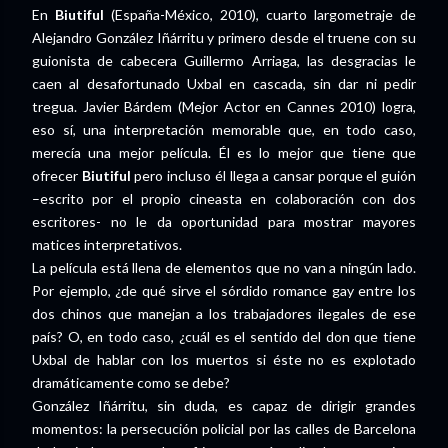
En
Biutiful
(España-México, 2010), cuarto largometraje de
Alejandro González Iñárritu y primero desde el truene con su
guionista de cabecera Guillermo Arriaga, las desgracias le
caen al desafortunado Uxbal en cascada, sin dar ni pedir
tregua. Javier Bárdem (Mejor Actor en Cannes 2010) logra,
eso sí, una interpretación memorable que, en todo caso,
merecía una mejor película. Él es lo mejor que tiene que
ofrecer
Biutiful
pero incluso él llega a cansar porque el guión
–escrito por el propio cineasta en colaboración con dos
escritores- no le da oportunidad para mostrar mayores
matices interpretativos.
La película está llena de elementos que no van a ningún lado.
Por ejemplo, ¿de qué sirve el sórdido romance gay entre los
dos chinos que manejan a los trabajadores ilegales de ese
país? O, en todo caso, ¿cuál es el sentido del don que tiene
Uxbal de hablar con los muertos si éste no es explotado
dramáticamente como se debe?
González Iñárritu, sin duda, es capaz de dirigir grandes
momentos: la persecución policial por las calles de Barcelona