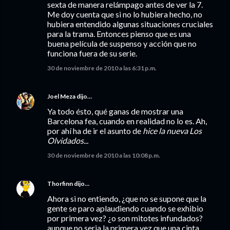
sexta de manera relámpago antes de ver la 7.
Me doy cuenta que si no lo hubiera hecho, no
hubiera entendido algunas situaciones cruciales
para la trama. Entonces pienso que es una
buena película de suspenso y acción que no
funciona fuera de su serie.
30 de noviembre de 2010 a las 6:31 p.m.
Joel Meza
dijo…
Ya todo ésto, qué ganas de mostrar una
Barcelona fea, cuando en realidad no lo es. Ah,
por ahí ha de ir el asunto de
hice la nueva Los
Olvidados...
30 de noviembre de 2010 a las 10:08 p.m.
Thorfinn
dijo…
Ahora si no entiendo, ¿que no se supone que la
gente se paro aplaudiendo cuando se exhibio
por primera vez? ¿o son mitotes infundados?
aunque no seria la primera vez que una cinta