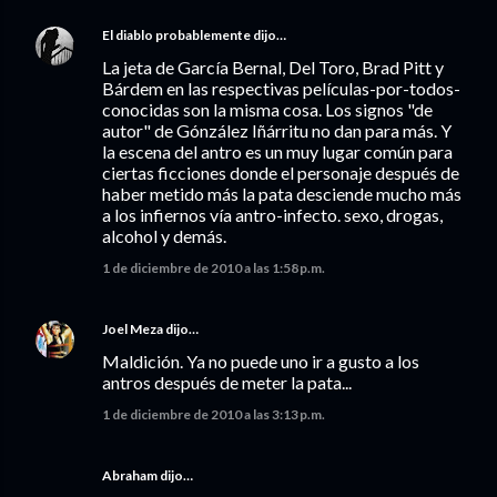
El diablo probablemente
dijo…
La jeta de García Bernal, Del Toro, Brad Pitt y
Bárdem en las respectivas películas-por-todos-
conocidas son la misma cosa. Los signos "de
autor" de Gónzález Iñárritu no dan para más. Y
la escena del antro es un muy lugar común para
ciertas ficciones donde el personaje después de
haber metido más la pata desciende mucho más
a los infiernos vía antro-infecto. sexo, drogas,
alcohol y demás.
1 de diciembre de 2010 a las 1:58 p.m.
Joel Meza
dijo…
Maldición. Ya no puede uno ir a gusto a los
antros después de meter la pata...
1 de diciembre de 2010 a las 3:13 p.m.
Abraham dijo…