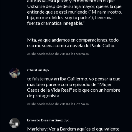
alturas ya está jetón; y el momento en el que
Uxbal se despide de su hija mayor, que es la que
entiende que se está muriendo (“Mira mi rostro,
hija, no me olvides, soy tu padre”), tiene una
fuerza dramática innegable."
Mta, ya que andamos en comparaciones, todo
eso me suena como a novela de Paulo Culho.
30 de noviembre de 2010 a las 5:49 a.m.
Christian
dijo…
te fuiste muy arriba Guillermo, yo pensaria que
mas bien parece como episodio de "Mujer
Casos de la Vida Real" solo que con un hombre
de protagonista
30 de noviembre de 2010 a las 7:15 a.m.
Ernesto Diezmartínez
dijo…
Marichuy: Ver a Bardem aquí es el equivalente