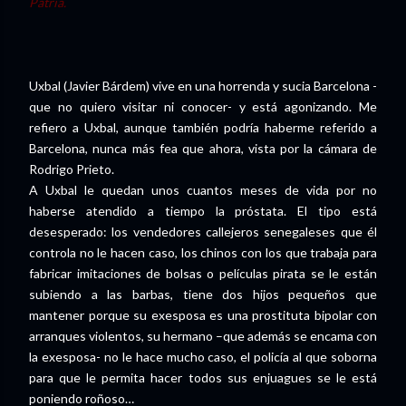
Patria.
Uxbal (Javier Bárdem) vive en una horrenda y sucia Barcelona -
que no quiero visitar ni conocer- y está agonizando. Me
refiero a Uxbal, aunque también podría haberme referido a
Barcelona, nunca más fea que ahora, vista por la cámara de
Rodrigo Prieto.
A Uxbal le quedan unos cuantos meses de vida por no
haberse atendido a tiempo la próstata. El tipo está
desesperado: los vendedores callejeros senegaleses que él
controla no le hacen caso, los chinos con los que trabaja para
fabricar imitaciones de bolsas o películas pirata se le están
subiendo a las barbas, tiene dos hijos pequeños que
mantener porque su exesposa es una prostituta bipolar con
arranques violentos, su hermano –que además se encama con
la exesposa- no le hace mucho caso, el policía al que soborna
para que le permita hacer todos sus enjuagues se le está
poniendo roñoso…