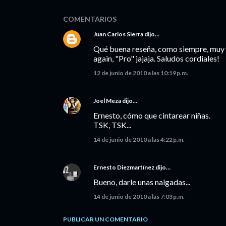
COMENTARIOS
Juan Carlos Sierra
dijo…
Qué buena reseña, como siempre, muy b
again, "Pro" jajaja. Saludos cordiales!
12 de junio de 2010 a las 10:19 p.m.
Joel Meza
dijo…
Ernesto, cómo que cintarear niñas.
TSK, TSK...
14 de junio de 2010 a las 4:22 p.m.
Ernesto Diezmartínez
dijo…
Bueno, darle unas nalgadas...
14 de junio de 2010 a las 7:03 p.m.
PUBLICAR UN COMENTARIO