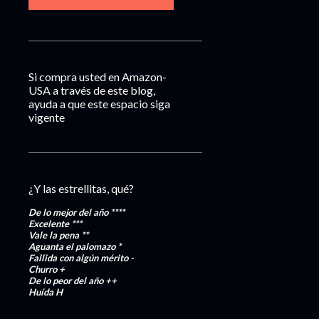
Si compra usted en Amazon-
USA a través de este blog,
ayuda a que este espacio siga
vigente
¿Y las estrellitas, qué?
De lo mejor del año
****
Excelente
***
Vale la pena
**
Aguanta el palomazo
*
Fallida con algún mérito
-
Churro
+
De lo peor del año
++
Huída
H