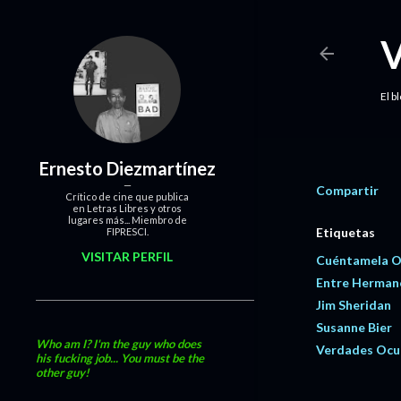
El b
Ernesto Diezmartínez
Compartir
Crítico de cine que publica
en Letras Libres y otros
lugares más... Miembro de
Etiquetas
FIPRESCI.
VISITAR PERFIL
Cuéntamela O
Entre Herman
Jim Sheridan
Susanne Bier
Who am I? I'm the guy who does
Verdades Ocu
his fucking job... You must be the
other guy!