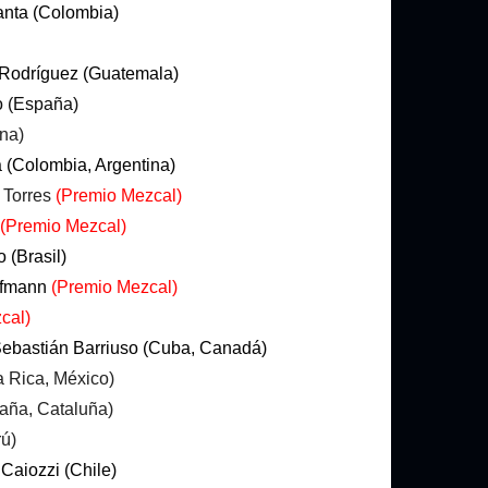
anta (Colombia)
Rodríguez (Guatemala)
o (España)
ina)
(Colombia, Argentina)
 Torres
(Premio Mezcal)
(Premio Mezcal)
 (Brasil)
ofmann
(Premio Mezcal)
cal)
 Sebastián Barriuso (Cuba, Canadá)
a Rica, México)
paña, Cataluña)
ú)
Caiozzi (Chile)