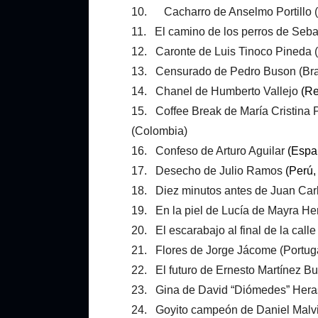
10. Cacharro de Anselmo Portillo 
11. El camino de los perros de Seba
12. Caronte de Luis Tinoco Pineda 
13. Censurado de Pedro Buson (Bra
14. Chanel de Humberto Vallejo
(Re
15. Coffee Break de María Cristina
(Colombia)
16. Confeso de Arturo Aguilar
(Espa
17. Desecho de Julio Ramos
(Perú,
18. Diez minutos antes de Juan Car
19. En la piel de Lucía de Mayra He
20. El escarabajo al final de la call
21. Flores de Jorge Jácome (Portug
22. El futuro de Ernesto Martínez Bu
23. Gina de David “Diómedes” Hera
24. Goyito campeón de Daniel Malvi