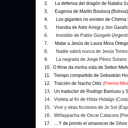
2. La defensa del dragón de Natalia S
3. Eugenia de Martín Boulocq (Bolivia)
4. Los gigantes no existen de Chema 
5.
Handia de Aitor Arregi y Jon Garañ
6. Invisible de Pablo Giorgelli (Argent
7. Matar a Jesús de Laura Mora Ortega 
8. Nadie sabrá nunca de Jesús Torres
9. La negrada de Jorge Pérez Solano
10. O filme da minha vida de Selton Mello
11. Tiempo compartido de Sebastián H
12. Traición de Nacho Ortiz
(Premio Mez
13.
Un traductor de Rodrigo Barriuso y
14. Violeta al fin de Hilda Hidalgo (Cost
15. Vivir y otras ficciones de Jo Sol (Es
16. Wiñaypacha de Oscar Catacora (Per
17.
…
Y de pronto el amanecer de Silvio 