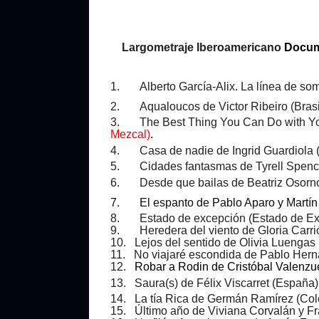
Largometraje Iberoamericano
Docum
1. Alberto García-Alix. La línea de so
2. Aqualoucos de Victor Ribeiro (Brasi
3. The Best Thing You Can Do with Your
Mezcal)
.
4. Casa de nadie de Ingrid Guardiola 
5. Cidades fantasmas de Tyrell Spencer
6. Desde que bailas de Beatriz Osorno y
7. El espanto de Pablo Aparo y Martín 
8. Estado de excepción (Estado de Exc
9. Heredera del viento de Gloria Carri
10. Lejos del sentido de Olivia Luengas
11. No viajaré escondida de Pablo Herna
12.
Robar a Rodin de Cristóbal Valenzue
13. Saura(s) de Félix Viscarret (España)
14. La tía Rica de Germán Ramírez (Co
15. Último año de Viviana Corvalán y Fr