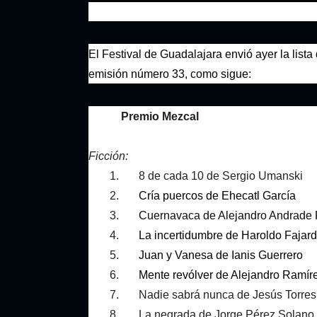
El Festival de Guadalajara envió ayer la lista
emisión número 33, como sigue:
Premio Mezcal
Ficción:
1. 8 de cada 10 de Sergio Umanski
2.
Cría puercos de Ehecatl García
3.
Cuernavaca de Alejandro Andrade
4.
La incertidumbre de Haroldo Fajar
5.
Juan y Vanesa de Ianis Guerrero
6.
Mente revólver de Alejandro Ramír
7. Nadie sabrá nunca de Jesús Torres 
8. La negrada de Jorge Pérez Solano