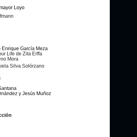
emayor Loyo
ofmann
de Enrique García Meza
 Life de Zita Erffa
ino Mora
ela Silva Solórzano
s
 Santana
Fernández y Jesús Muñoz
cción