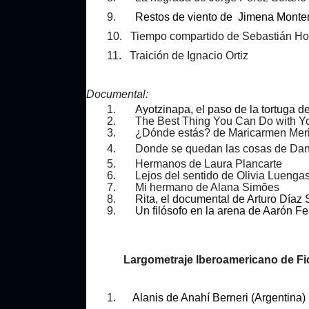
9.
Restos de viento de Jimena Mont
10. Tiempo compartido de Sebastián H
11. Traición de Ignacio Ortiz
Documental:
1.
Ayotzinapa, el paso de la tortuga 
2. The Best Thing You Can Do with Your
3. ¿Dónde estás? de Maricarmen Mer
4. Donde se quedan las cosas de Dani
5. Hermanos de Laura Plancarte
6. Lejos del sentido de Olivia Luenga
7. Mi hermano de Alana Simões
8.
Rita, el documental de Arturo Díaz
9.
Un filósofo en la arena de Aarón 
Largometraje Iberoamericano de Fi
1.
Alanis de Anahí Berneri (Argentina)