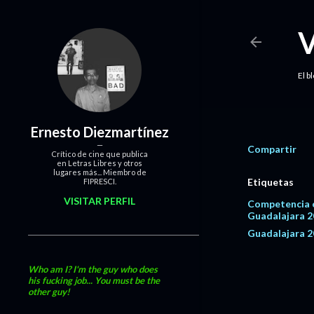
El b
Ernesto Diezmartínez
Compartir
Crítico de cine que publica
en Letras Libres y otros
lugares más... Miembro de
Etiquetas
FIPRESCI.
VISITAR PERFIL
Competencia o
Guadalajara 
Guadalajara 
Who am I? I'm the guy who does
his fucking job... You must be the
other guy!