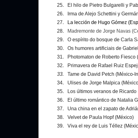
25. El hilo de Pietro Bulgarelli y Pa
26. Irma de Alejo Schettini y Germá
27.
La lección de Hugo Gómez (Es
28.
Madremonte de Jorge Navas (C
29. O espírito do bosque de Carla S
30. Os humores artificiais de Gabrie
31. Photomaton de Roberto Fiesco 
32. Primavera de Rafael Ruiz Espej
33.
Tame de David Petch (México-Ing
34. Ulises de Jorge Malpica (México
35. Los últimos veranos de Ricardo
36. El último romántico de Natalia G
37. Una china en el zapato de Adri
38. Velvet de Paula Hopf (México)
39. Viva el rey de Luis Téllez (Méxi