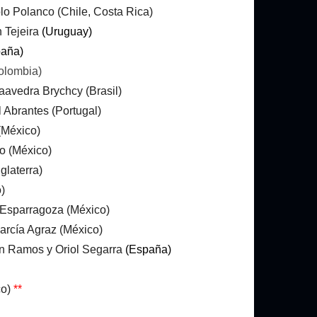
blo Polanco (Chile, Costa Rica)
n Tejeira
(Uruguay)
paña)
olombia)
aavedra Brychcy (Brasil)
l Abrantes (Portugal)
(México)
o (México)
laterra)
)
 Esparragoza (México)
arcía Agraz (México)
án Ramos y Oriol Segarra
(España)
co)
**