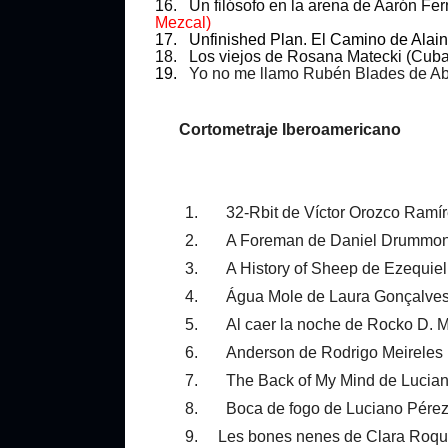
16. Un filósofo en la arena de Aarón F
Mezcal)
17. Unfinished Plan. El Camino de Alain
18. Los viejos de Rosana Matecki (Cuba
19.
Yo no me llamo Rubén Blades de Ab
Cortometraje Iberoamericano
1. 32-Rbit de Víctor Orozco Ramír
2. A Foreman de Daniel Drummond 
3. A History of Sheep de Ezequiel 
4. Água Mole de Laura Gonçalves 
5. Al caer la noche de Rocko D. M
6. Anderson de Rodrigo Meireles (
7. The Back of My Mind de Lucian
8. Boca de fogo de Luciano Pérez 
9.
Les bones nenes de Clara Roqu