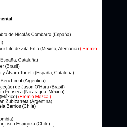
ental
mbra de Nicolás Combarro (España)
l)
 Life de Zita Erffa (México, Alemania)
( Premio
(España, Cataluña)
 (Brasil)
 Álvaro Torrelli (España, Cataluña)
Benchimol (Argentina)
eção) de Jason O’Hara (Brasil)
ón Fonseca (Nicaragua, México)
 (México)
(Premio Mezcal)
n Zubizarreta (Argentina)
la Berríos (Chile)
lombia)
ancisco Espinoza (Chile)