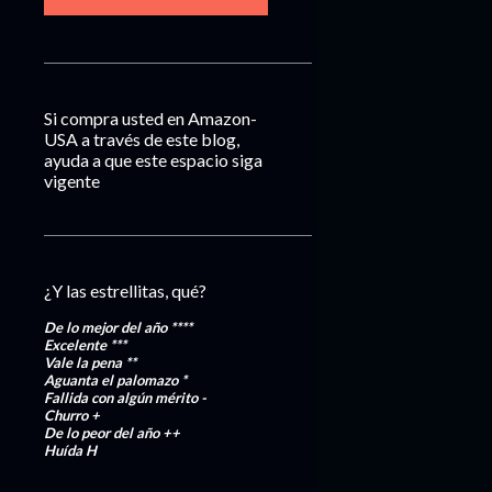
Si compra usted en Amazon-
USA a través de este blog,
ayuda a que este espacio siga
vigente
¿Y las estrellitas, qué?
De lo mejor del año
****
Excelente
***
Vale la pena
**
Aguanta el palomazo
*
Fallida con algún mérito
-
Churro
+
De lo peor del año
++
Huída
H