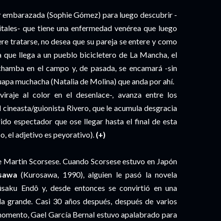
er embarazada (Sophie Gómez) para luego descubrir -
nitales- que tiene una enfermedad venérea que luego
ere tratarse, no desea que su pareja se entere y como
a que llega a un pueblo bicicletero de La Mancha, el
chamba en el campo y, de pasada, se encamará -sin
 guapa muchacha (Natalia de Molina) que anda por ahí.
iraje al color en el desenlace-, avanza entre los
 cineasta/guionista Rivero, que le acumula desgracia
frido espectador que ose llegar hasta el final de esta
so, el adjetivo es peyorativo).
(+)
e Martin Scorsese. Cuando Scorsese estuvo en Japón
osawa
(Kurosawa, 1990), alguien le pasó la novela
hûsaku Endô y, desde entonces se convirtió en una
lla grande. Casi 30 años después, después de varios
 momento, Gael García Bernal estuvo apalabrado para