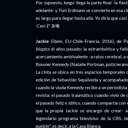
Por supuesto, luego llega la parte final -la fi
adelante- y Toni Erdmann se convierte en esa c
es largo para llegar hasta allá. Yo diría que cas
Casi.
(* 3/4)
Jackie
(Ídem, EU-Chile-Francia, 2016), de Pab
biopics
el años pasado: la estrambótica y fall
acercamiento ambivalente -a ratos cerebral, a
Bouvier Kennedy (Natalie Portman, justicieram
La cinta se ubica en tres espacios temporales 
edición de Sebastián Sepúlveda y acompañados
cuando la viuda Kennedy recibe a un periodista 
revista; el pasado traumático cuando vivió de c
el pasado feliz e idilíco, cuando compartía con
que la propia Jackie se encargó de crear- a
legendario programa televisivo de la CBS, d
pueblo", es decir, a la Casa Blanca.