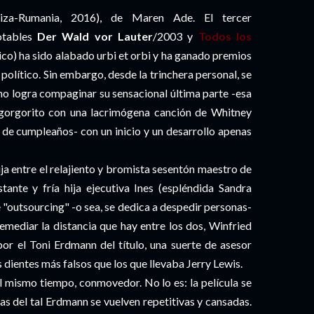
uiza-Rumania, 2016), de Maren Ade. El tercer
otables
Der Wald vor Lauter
/2003 y
Todos los
co) ha sido alabado urbi et orbi y ha ganado premios
 político. Sin embargo, desde la trinchera personal, se
no logra compaginar su sensacional última parte -esa
 gorgorito con una lacrimógena canción de Whitney
 de cumpleaños- con un inicio y un desarrollo apenas
ija entre el relajiento y bromista sesentón maestro de
tante y fría hija ejecutiva Ines (espléndida Sandra
 "outsourcing" -o sea, se dedica a despedir personas-
emediar la distancia que hay entre los dos, Winfried
por el Toni Erdmann del título, una suerte de asesor
dientes más falsos que los que llevaba Jerry Lewis.
l mismo tiempo, conmovedor. No lo es: la película se
as del tal Erdmann se vuelven repetitivas y cansadas.