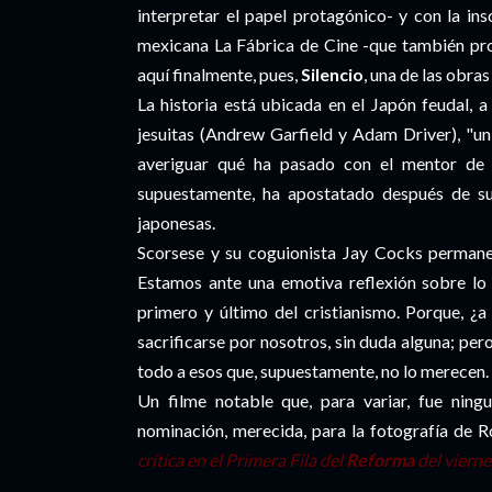
interpretar el papel protagónico- y con la in
mexicana La Fábrica de Cine -que también prod
aquí finalmente, pues,
Silencio
, una de las obra
La historia está ubicada en el Japón feudal, a
jesuitas (Andrew Garfield y Adam Driver), "un 
averiguar qué ha pasado con el mentor de 
supuestamente, ha apostatado después de sufr
japonesas.
Scorsese y su coguionista Jay Cocks permanec
Estamos ante una emotiva reflexión sobre lo q
primero y último del cristianismo. Porque, ¿a 
sacrificarse por nosotros, sin duda alguna; pe
todo a esos que, supuestamente, no lo merecen.
Un filme notable que, para variar, fue ning
nominación, merecida, para la fotografía de Ro
crítica en el Primera Fila del
Reforma
del vierne