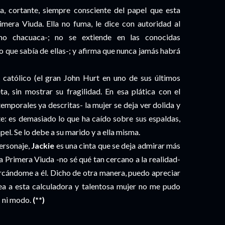
, cortante, siempre consciente del papel que esta
ra Viuda. Ella no fuma, le dice con autoridad al
omo chacuaca-; no se extiende en las conocidas
o que sabía de ellas-; y afirma que nunca jamás habrá
 católico (el gran John Hurt en uno de sus últimos
a, sin mostrar su fragilidad. En esa plática con el
temporales ya descritas- la mujer se deja ver dolida y
te: es demasiado lo que ha caído sobre sus espaldas,
pel. Se lo debe a su marido y a ella misma.
ersonaje,
Jackie
es una cinta que se deja admirar más
 la Primera Viuda -no sé qué tan cercano a la realidad-
rcándome a él. Dicho de otra manera, puedo apreciar
dea a esta calculadora y talentosa mujer no me pudo
: ni modo.
(**)