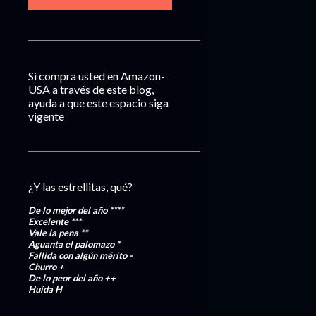
Si compra usted en Amazon-
USA a través de este blog,
ayuda a que este espacio siga
vigente
¿Y las estrellitas, qué?
De lo mejor del año
****
Excelente
***
Vale la pena
**
Aguanta el palomazo
*
Fallida con algún mérito
-
Churro
+
De lo peor del año
++
Huída
H