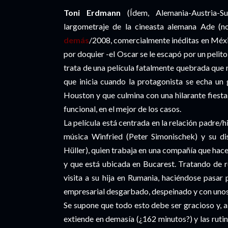
Toni Erdmann
(Ídem, Alemania-Austria-S
largometraje de la cineasta alemana Ade (n
demás
/2008, comercialmente inéditas en Méxi
por doquier -el Oscar se le escapó por un pelito
trata de una película fatalmente quebrada que 
que inicia cuando la protagonista se echa un
Houston y que culmina con una hilarante fiesta
funcional, en el mejor de los casos.
La película está centrada en la relación padre/h
música Winfried (Peter Simonischek) y su dis
Hüller), quien trabaja en una compañía que hace
y que está ubicada en Bucarest. Tratando de r
visita a su hija en Rumania, haciéndose pasar 
empresarial desgarbado, despeinado y con unos 
Se supone que todo esto debe ser gracioso y, a
extiende en demasía (¿162 minutos?) y las rutin