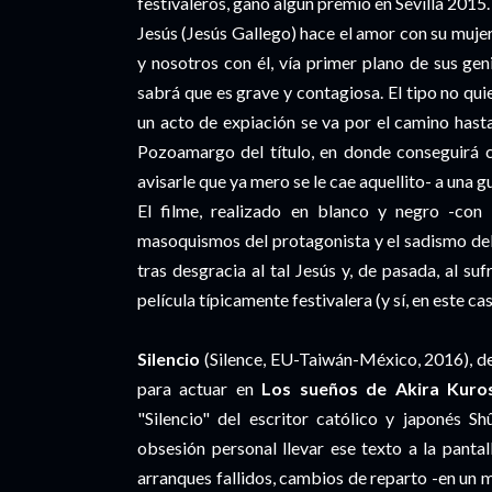
festivaleros, ganó algún premio en Sevilla 2015.
Jesús (Jesús Gallego) hace el amor con su muj
y nosotros con él, vía primer plano de sus ge
sabrá que es grave y contagiosa. El tipo no qui
un acto de expiación se va por el camino hast
Pozoamargo del título, en donde conseguirá 
avisarle que ya mero se le cae aquellito- a una
El filme, realizado en blanco y negro -con v
masoquismos del protagonista y el sadismo del
tras desgracia al tal Jesús y, de pasada, al su
película típicamente festivalera (y sí, en este ca
Silencio
(Silence, EU-Taiwán-México, 2016), d
para actuar en
Los sueños de Akira Kur
"Silencio" del escritor católico y japonés S
obsesión personal llevar ese texto a la panta
arranques fallidos, cambios de reparto -en un