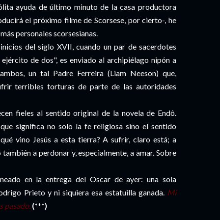
sólita ayuda de último minuto de la casa productora
ucirá el próximo filme de Scorsese, por cierto-, he
s más personales scorsesianas.
 inicios del siglo XVII, cuando un par de sacerdotes
ejército de dos", es enviado al archipiélago nipón a
ambos, un tal Padre Ferreira (Liam Neeson) que,
ir terribles torturas de parte de las autoridades
en fieles al sentido original de la novela de Endô.
ue significa no solo la fe religiosa sino el sentido
qué vino Jesús a esta tierra? A sufrir, claro está; a
ro también a perdonar y, especialmente, a amar. Sobre
uneado en la entrega del Oscar de ayer: una sola
drigo Prieto y ni siquiera esa estatuilla ganada.
Mi
s pasado.
(***)