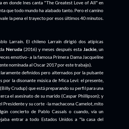
esta en donde Ines canta "The Greatest Love of All" en
inta que todo mundo ha alabado tanto. Pero el camino
i vale la pena el trayecto por esos últimos 40 minutos.
lo Larraín. El chileno Larraín dirigió dos atípicas
ida
Neruda
(2016) y meses después esta
Jackie
, un
 veces emotivo- a la famosa Primera Dama Jacqueline
ente nominada al Oscar 2017 por este trabajo).
claramente definidos pero alternados por la pulsante
 por la disonante música de Mica Levi: el presente,
(Billy Crudup) que está preparando su perfil para una
erca el asesinato de su marido (Caspar Phillipson); y
 el Presidente y su corte -la machacona Camelot, mito
lgún concierto de Pablo Cassals o cuando, vía un
ejaba entrar a todo Estados Unidos a "la casa del