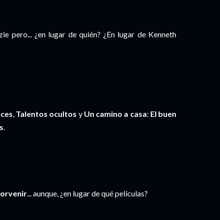
 pero... ¿en lugar de quién? ¿En lugar de Kenneth
nces
,
Talentos ocultos
y
Un camino a casa
:
El buen
s
.
porvenir
... aunque, ¿en lugar de qué películas?