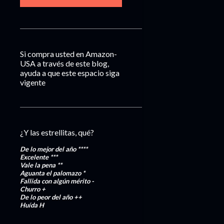
Si compra usted en Amazon-
USA a través de este blog,
ayuda a que este espacio siga
vigente
¿Y las estrellitas, qué?
De lo mejor del año
****
Excelente
***
Vale la pena
**
Aguanta el palomazo
*
Fallida con algún mérito
-
Churro
+
De lo peor del año
++
Huída
H