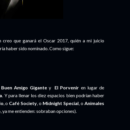
n creo que ganará el Oscar 2017, quién a mi juicio
ería haber sido nominado. Como sigue:
l Buen Amigo Gigante
y
El Porvenir
en lugar de
a
. Y para llenar los diez espacios bien podrían haber
io
, o
Café Society
, o
Midnight Special
, o
Animales
o, ya me entienden: sobraban opciones).