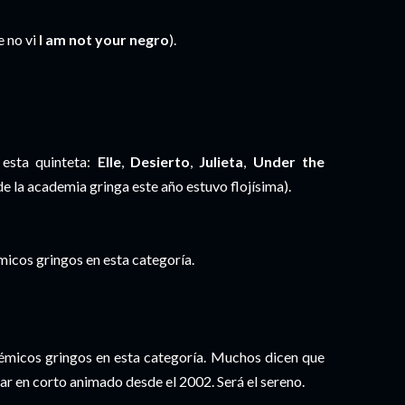
e no vi
I am not your negro
).
 esta quinteta:
Elle
,
Desierto
,
Julieta
,
Under the
 de la academia gringa este año estuvo flojísima).
icos gringos en esta categoría.
micos gringos en esta categoría. Muchos dicen que
ar en corto animado desde el 2002. Será el sereno.