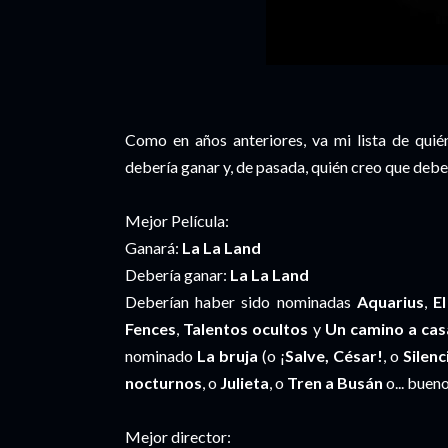
Como en años anteriores, va mi lista de quié
debería ganar y, de pasada, quién creo que deb
Mejor Película:
Ganará:
La La Land
Debería ganar:
La La Land
Deberían haber sido nominadas
Aquarius
,
E
Fences
,
Talentos ocultos
y
Un camino a cas
nominado
La bruja
(o ¡
Salve, César!
, o
Silenc
nocturnos
, o
Julieta
, o
Tren a Busán
o... buen
Mejor director: