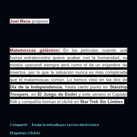
Joel Meza
propone:
Matamoscas galáctico:
En las películas, cuando una
fuerza extraterrestre quiere acabar con la humanidad, su
modus operandi
siempre será como el de un enjambre de
insectos, por lo que la salvación nunca es más complicada
que el matamoscas común. Lo hemos visto en las dos de
Día de la Independencia
, hasta cierto punto en
Starship
Troopers
, en
El Juego de Ender
y este verano el Capitán
Kirk y compañía honran el cliché en
Star Trek Sin Límites
.
Compartir
Enviar la entrada por correo electrónico
Etiquetas:
Clichés