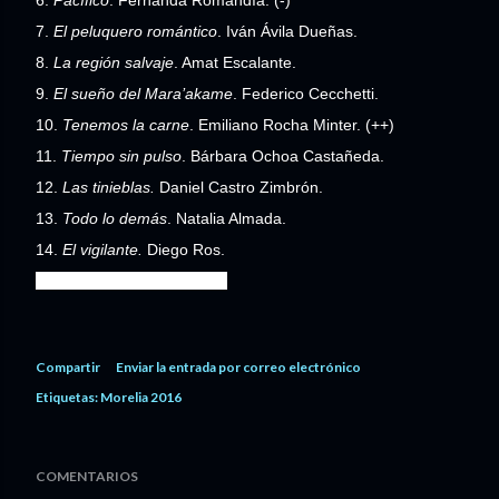
7.
El peluquero romántico
. Iván Ávila Dueñas.
8.
La región salvaje
. Amat Escalante.
9.
El sueño del Mara’akame
. Federico Cecchetti.
10.
Tenemos la carne
. Emiliano Rocha Minter. (++)
11.
Tiempo sin pulso
. Bárbara Ochoa Castañeda.
12.
Las tinieblas.
Daniel Castro Zimbrón.
13.
Todo lo demás
. Natalia Almada.
14.
El vigilante.
Diego Ros.
15.
Zeus
. Miguel Calderón.
Compartir
Enviar la entrada por correo electrónico
Etiquetas:
Morelia 2016
COMENTARIOS