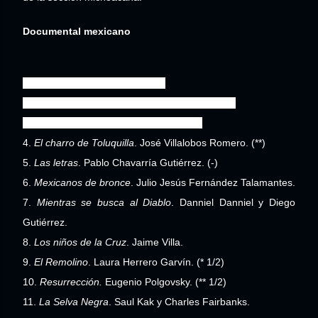
Documental mexicano
1.
Batallas íntimas.
Lucía Gajá.
2.
Bellas de noche
. María José Cuevas. (** 1/2)
3.
El buen cristiano
. Izabel Acevedo. (**)
4.
El charro de Toluquilla
. José Villalobos Romero. (**)
5.
Las letras
. Pablo Chavarría Gutiérrez. (-)
6.
Mexicanos de bronce
. Julio Jesús Fernández Talamantes.
7.
Mientras se busca al Diablo
. Danniel Danniel y Diego
Gutiérrez.
8.
Los niños de la Cruz
. Jaime Villa.
9.
El Remolino
. Laura Herrero Garvín. (* 1/2)
10.
Resurrección.
Eugenio Polgovsky. (** 1/2)
11.
La Selva Negra
. Saul Kak y Charles Fairbanks.