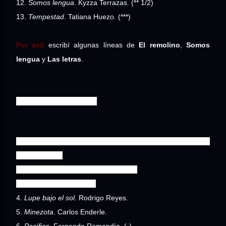
12.
Somos lengua
. Kyzza Terrazas. (** 1/2)
13.
Tempestad
. Tatiana Huezo. (***)
Por acá
escribí algunas líneas de
El remolino
,
Somos
lengua
y
Las letras
.
Largometraje mexicano
1.
3 ZENE or (Waking Up From My Bosnian Dream)
. Sergio
Flores Thorija.
2.
La caja vacía
. Claudia Sainte-Luce.
3.
Dania
. Dariela Ludlow.
4.
Lupe bajo el sol
. Rodrigo Reyes.
5.
Minezota
. Carlos Enderle.
6.
Pacífico
. Fernanda Romandía. (-)